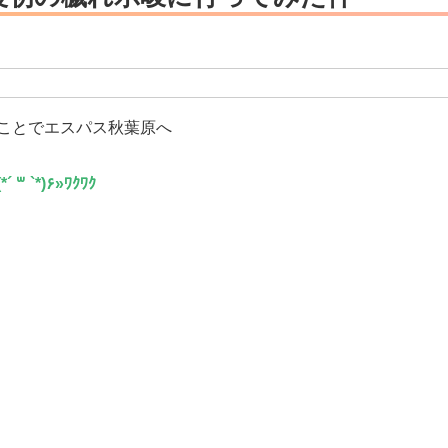
うことでエスパス秋葉原へ
«٩(*´ ꒳ `*)۶»ﾜｸﾜｸ