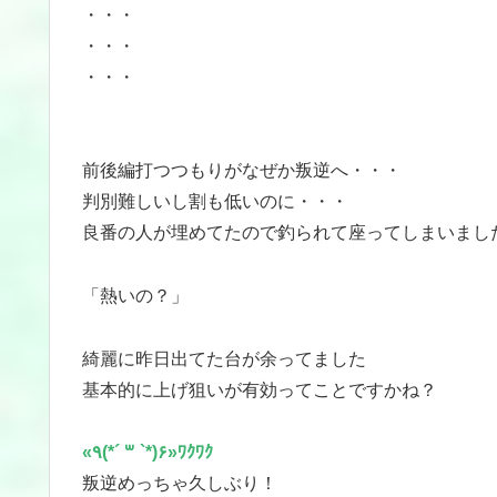
・・・
・・・
・・・
前後編打つつもりがなぜか叛逆へ・・・
判別難しいし割も低いのに・・・
良番の人が埋めてたので釣られて座ってしまいまし
「熱いの？」
綺麗に昨日出てた台が余ってました
基本的に上げ狙いが有効ってことですかね？
«٩(*´ ꒳ `*)۶»ﾜｸﾜｸ
叛逆めっちゃ久しぶり！