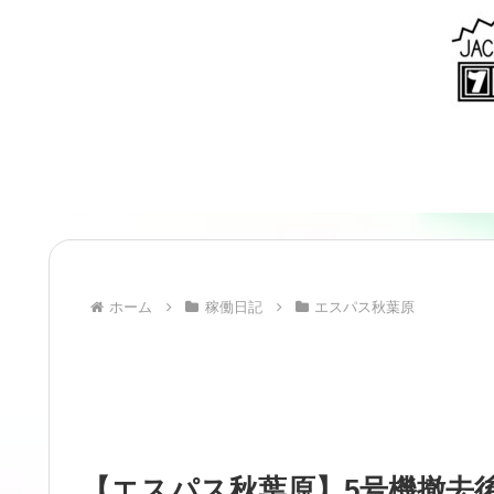
ホーム
稼働日記
エスパス秋葉原
【エスパス秋葉原】5号機撤去