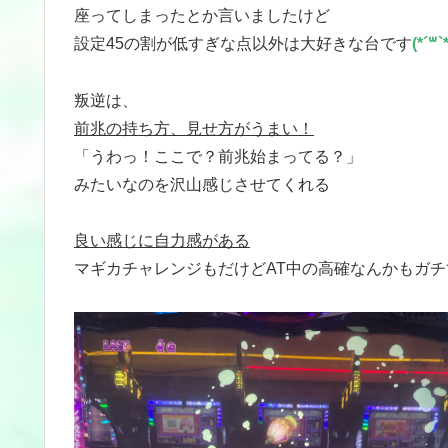
座ってしまったとか言いましたけど
設定45の割が低すぎな点以外は大好きな台です
(*´꒳`*
叛逆は、
前兆の持ち方、見せ方がうまい！
「うわっ！ここで？前兆始まってる？」
みたいなのを沢山感じさせてくれる
良い感じに自力感がある
マギカチャレンジもだけどAT中の高確なんかもガ