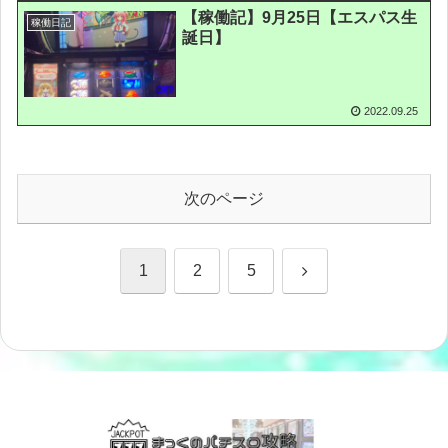
【稼働記】9月25日【エスパス生
稼働日記
誕日】
2022.09.25
次のページ
次
1
2
5
へ