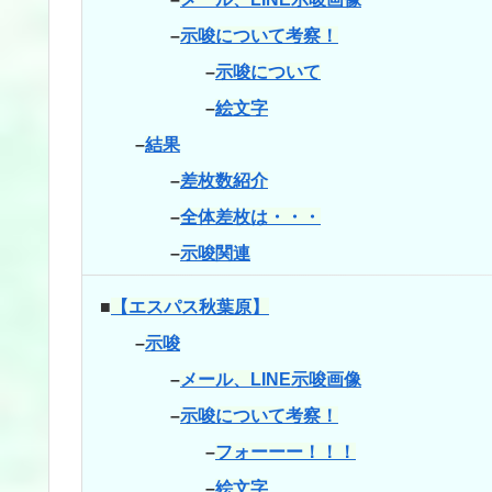
–
示唆について考察！
–
示唆について
–
絵文字
–
結果
–
差枚数紹介
–
全体差枚は・・・
–
示唆関連
■
【エスパス秋葉原】
–
示唆
–
メール、LINE示唆画像
–
示唆について考察！
–
フォーーー！！！
–
絵文字