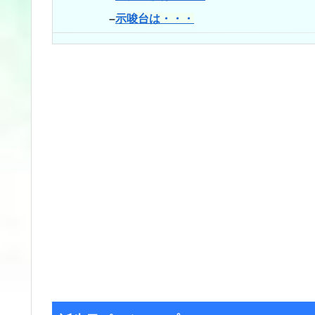
–
示唆台は・・・