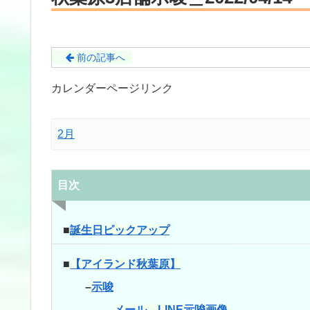
前の記事へ
カレンダーページリンク
2月
目次
■
誕生日ピックアップ
■
【アイランド秋葉原】
–
示唆
–
メール、LINE示唆画像