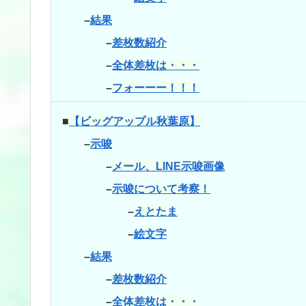
–
結果
–
差枚数紹介
–
全体差枚は・・・
–
フォーーー！！！
■
【ビッグアップル秋葉原】
–
示唆
–
メール、LINE示唆画像
–
示唆について考察！
–
えとたま
–
絵文字
–
結果
–
差枚数紹介
–
全体差枚は・・・