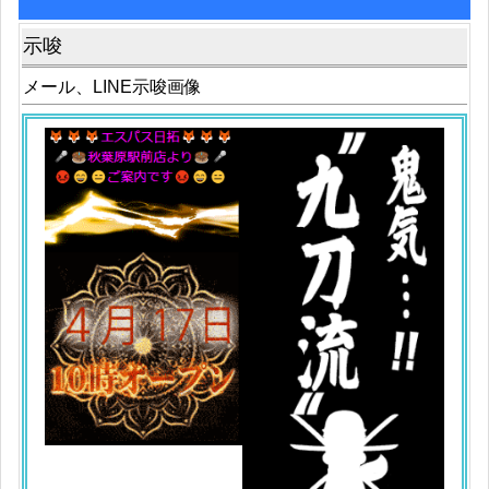
示唆
メール、LINE示唆画像