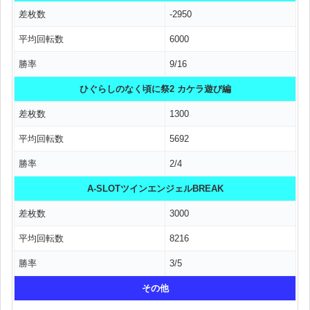
差枚数
-2950
平均回転数
6000
勝率
9/16
ひぐらしのなく頃に祭2 カケラ遊び編
差枚数
1300
平均回転数
5692
勝率
2/4
A-SLOTツインエンジェルBREAK
差枚数
3000
平均回転数
8216
勝率
3/5
その他