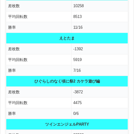
差枚数
10258
平均回転数
8513
勝率
11/16
えとたま
差枚数
-1392
平均回転数
5919
勝率
7/16
ひぐらしのなく頃に祭2 カケラ遊び編
差枚数
-3872
平均回転数
4475
勝率
0/6
ツインエンジェルPARTY