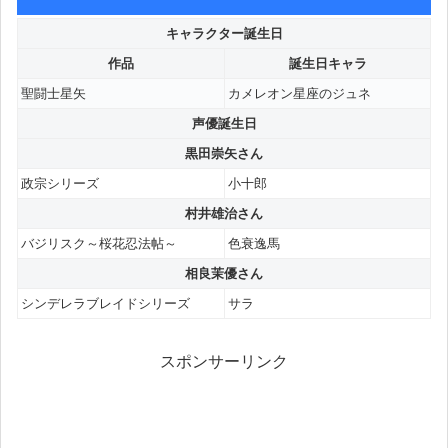
キャラクター誕生日
作品
誕生日キャラ
聖闘士星矢
カメレオン星座のジュネ
声優誕生日
黒田崇矢さん
政宗シリーズ
小十郎
村井雄治さん
バジリスク～桜花忍法帖～
色衰逸馬
相良茉優さん
シンデレラブレイドシリーズ
サラ
スポンサーリンク