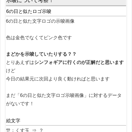
示唆について考察！
6の日と似たロゴ示唆
6の日と似た文字ロゴの示唆画像
色は金色でなくてピンク色です
まどかを示唆していたりする？？
とりあえずは
シンフォギアに行くのが正解だと思います
けど
今日の結果元に次回より良く動ければと思います
まだ「6の日と似た文字ロゴ示唆画像」に対するデータ
がないです！
絵文字
🎊：くす玉 ⇒ ？