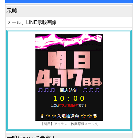
示唆
メール、LINE示唆画像
【引用】アイランド秋葉原様メール文