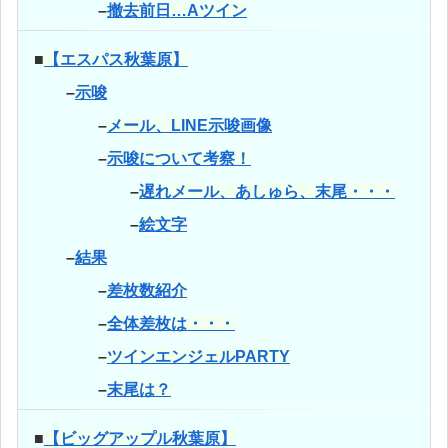
–
撤去前日…Aツイン
■
【エスパス秋葉原】
–
示唆
–
メール、LINE示唆画像
–
示唆について考察！
–
遅れメール、あしゅら、末尾・・・
–
絵文字
–
結果
–
差枚数紹介
–
全体差枚は・・・
–
ツインエンジェルPARTY
–
末尾は？
■
【ビッグアップル秋葉原】