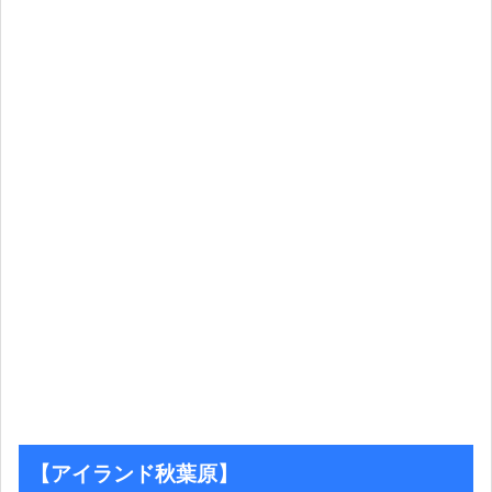
【アイランド秋葉原】