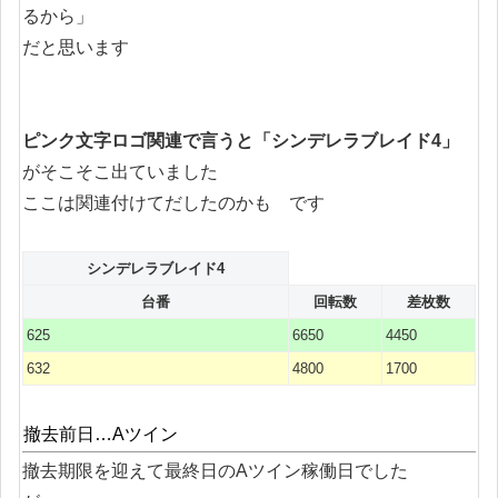
るから」
だと思います
ピンク文字ロゴ関連で言うと「シンデレラブレイド4」
がそこそこ出ていました
ここは関連付けてだしたのかも です
シンデレラブレイド4
台番
回転数
差枚数
625
6650
4450
632
4800
1700
撤去前日…Aツイン
撤去期限を迎えて最終日のAツイン稼働日でした