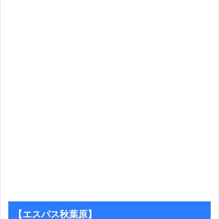
【エスパス秋葉原】