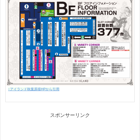
↑アイランド秋葉原様HPから引用
スポンサーリンク