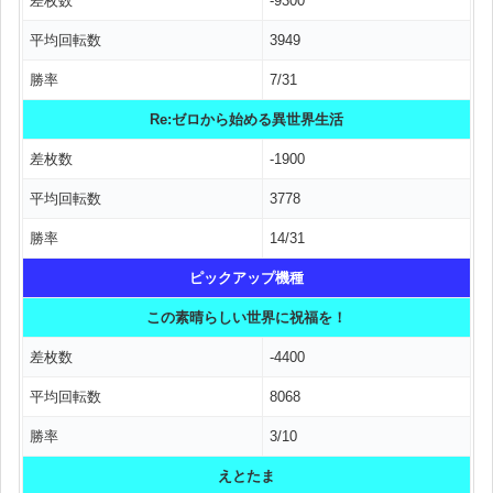
差枚数
-9300
平均回転数
3949
勝率
7/31
Re:ゼロから始める異世界生活
差枚数
-1900
平均回転数
3778
勝率
14/31
ピックアップ機種
この素晴らしい世界に祝福を！
差枚数
-4400
平均回転数
8068
勝率
3/10
えとたま