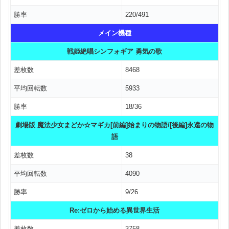
勝率
220/491
メイン機種
戦姫絶唱シンフォギア 勇気の歌
差枚数
8468
平均回転数
5933
勝率
18/36
劇場版 魔法少女まどか☆マギカ[前編]始まりの物語/[後編]永遠の物
語
差枚数
38
平均回転数
4090
勝率
9/26
Re:ゼロから始める異世界生活
差枚数
3758