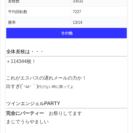
差枚数
33532
平均回転数
7227
勝率
13/14
その他
全体差枚は・・・
＋114344枚！
これがエスパスの遅れメールの力か！
出すぎ(´･ω･｀)
行けない時に限ってよ
ツインエンジェルPARTY
完全にパーティー
お祭りしてます
まじでうらやましい