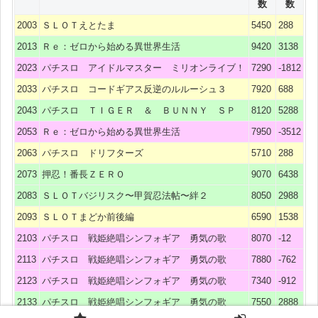
数
数
2003
ＳＬＯＴえとたま
5450
288
2013
Ｒｅ：ゼロから始める異世界生活
9420
3138
2023
パチスロ アイドルマスター ミリオンライブ！
7290
-1812
2033
パチスロ コードギアス反逆のルルーシュ３
7920
688
2043
パチスロ ＴＩＧＥＲ ＆ ＢＵＮＮＹ ＳＰ
8120
5288
2053
Ｒｅ：ゼロから始める異世界生活
7950
-3512
2063
パチスロ ドリフターズ
5710
288
2073
押忍！番長ＺＥＲＯ
9070
6438
2083
ＳＬＯＴバジリスク〜甲賀忍法帖〜絆２
8050
2988
2093
ＳＬＯＴまどか前後編
6590
1538
2103
パチスロ 戦姫絶唱シンフォギア 勇気の歌
8070
-12
2113
パチスロ 戦姫絶唱シンフォギア 勇気の歌
7880
-762
2123
パチスロ 戦姫絶唱シンフォギア 勇気の歌
7340
-912
2133
パチスロ 戦姫絶唱シンフォギア 勇気の歌
7550
2888