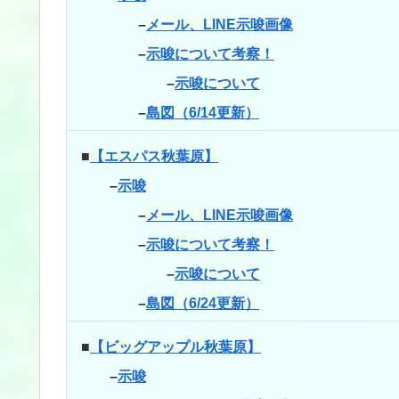
–
メール、LINE示唆画像
–
示唆について考察！
–
示唆について
–
島図（6/14更新）
■
【エスパス秋葉原】
–
示唆
–
メール、LINE示唆画像
–
示唆について考察！
–
示唆について
–
島図（6/24更新）
■
【ビッグアップル秋葉原】
–
示唆