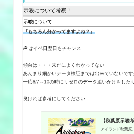
示唆について考察！
示唆について
『もちろん分かってますよね？』
🏝はイベ日翌日もチャンス
傾向は・・・未だによくわかってない
あんまり細かいデータ検証までは出来ていないです
一応6/7～10の時にリゼロのデータ追いかけをした
良ければ参考にしてください
【秋葉原示唆考察
アイランド秋葉原