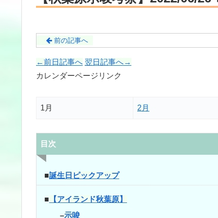
前の記事へ
←前日記事へ
翌日記事へ→
カレンダーページリンク
1月
2月
目次
■
誕生日ピックアップ
■
【アイランド秋葉原】
–
示唆