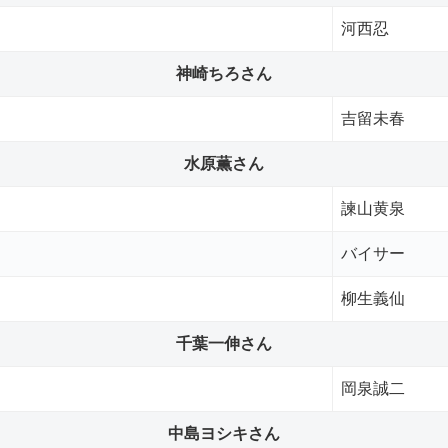
河西忍
神崎ちろさん
吉留未春
水原薫さん
諫山黄泉
バイサー
柳生義仙
千葉一伸さん
岡泉誠二
中島ヨシキさん