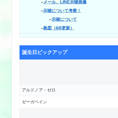
–
メール、LINE示唆画像
–
示唆について考察！
–
示唆について
–
島図（6/6更新）
誕生日ピックアップ
アルドノア・ゼロ
ゼーガペイン