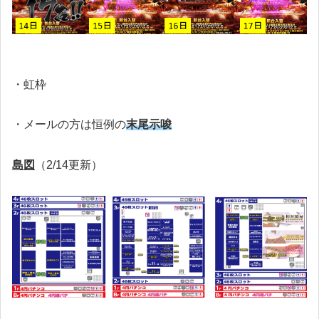
・虹枠
・メールの方は恒例の
末尾示唆
島図
（2/14更新）