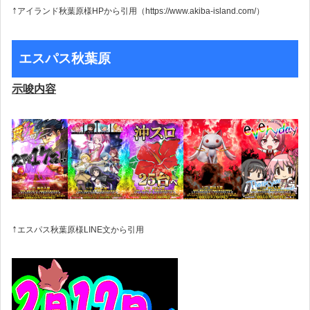
↑
アイランド秋葉原様HPから引用
（https://www.akiba-island.com/）
エスパス秋葉原
示唆内容
↑
エスパス秋葉原様LINE文から引用