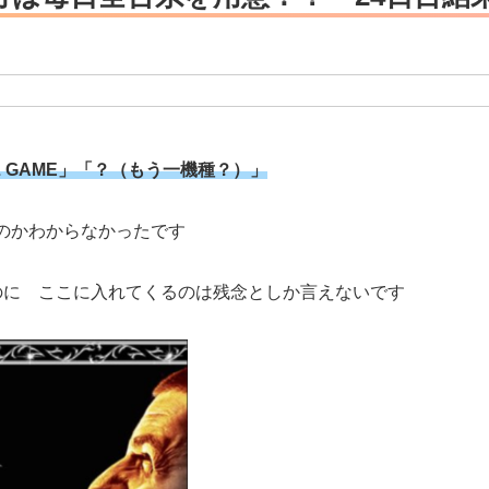
 GAME」
「？（もう一機種？）」
のかわからなかったです
のに ここに入れてくるのは残念としか言えないです