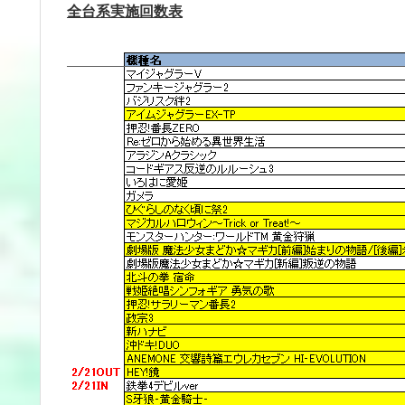
全台系実施回数表