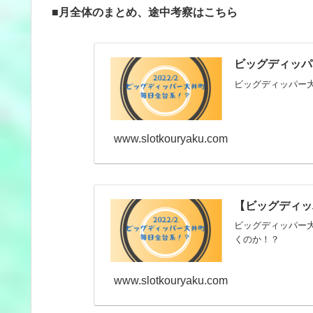
■月全体のまとめ、途中考察はこちら
ビッグディッパ
ビッグディッパー大
www.slotkouryaku.com
【ビッグディッ
ビッグディッパー大
くのか！？
www.slotkouryaku.com