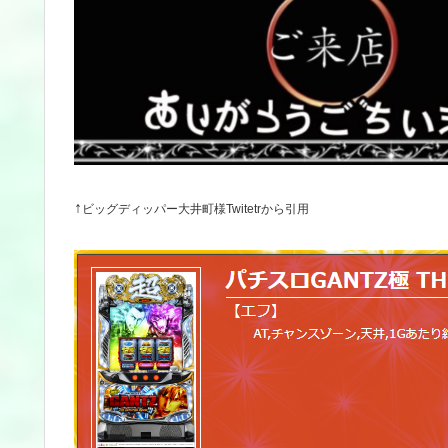
↑
ビッグディッパー大井町様Twitetrから引用