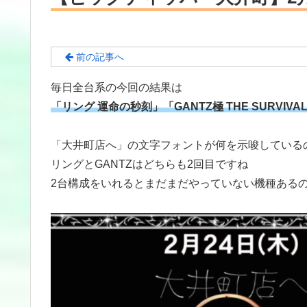
前の記事へ
毎日全台系の今回の結果は
「リング 運命の秒刻」「GANTZ極 THE SURVIVAL
「大井町店へ」の文字フォントが何を示唆している
リングとGANTZはどちらも2回目ですね
2台構成をいれるとまだまだやっていない機種ある