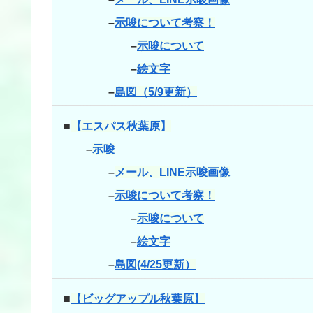
–
示唆について考察！
–
示唆について
–
絵文字
–
島図（5/9更新）
■
【エスパス秋葉原】
–
示唆
–
メール、LINE示唆画像
–
示唆について考察！
–
示唆について
–
絵文字
–
島図(4/25更新）
■
【ビッグアップル秋葉原】