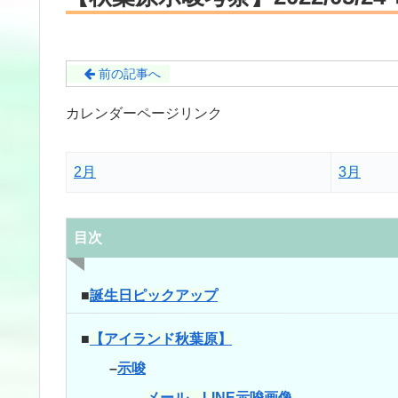
前の記事へ
カレンダーページリンク
2月
3月
目次
■
誕生日ピックアップ
■
【アイランド秋葉原】
–
示唆
–
メール、LINE示唆画像