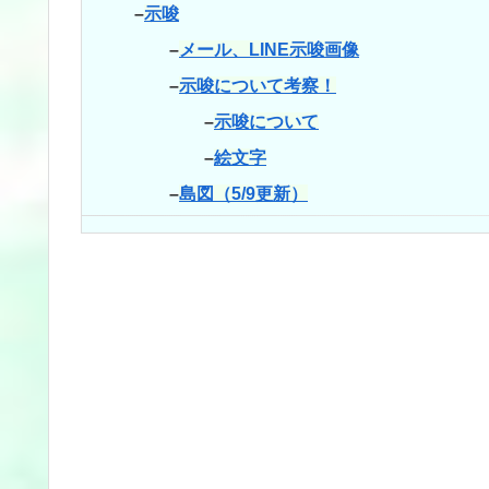
–
示唆
–
メール、LINE示唆画像
–
示唆について考察！
–
示唆について
–
絵文字
–
島図（5/9更新）