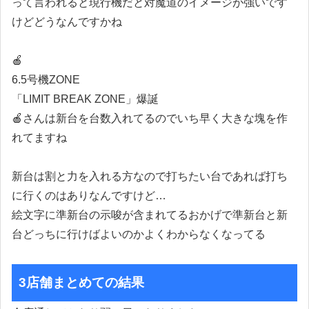
って言われると現行機だと対魔道のイメージが強いです
けどどうなんですかね
🍎
6.5号機ZONE
「LIMIT BREAK ZONE」爆誕
🍎さんは新台を台数入れてるのでいち早く大きな塊を作
れてますね
新台は割と力を入れる方なので打ちたい台であれば打ち
に行くのはありなんですけど…
絵文字に準新台の示唆が含まれてるおかげで準新台と新
台どっちに行けばよいのかよくわからなくなってる
3店舗まとめての結果