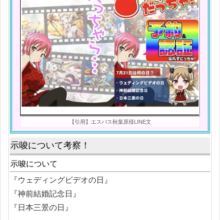
【引用】エスパス秋葉原様LINE文
示唆について考察！
示唆について
『ウェディングビデオの日』
『神前結婚記念日』
『日本三景の日』