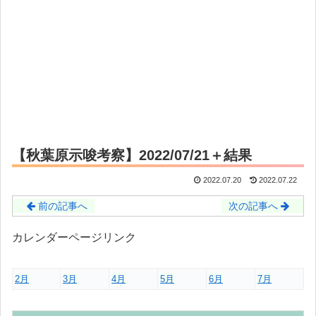
【秋葉原示唆考察】2022/07/21＋結果
2022.07.20
2022.07.22
前の記事へ
次の記事へ
カレンダーページリンク
2月
3月
4月
5月
6月
7月