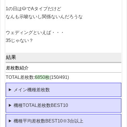
1の日は🐶でAタイプだけど
なんも示唆ないし関係ないんだろうな
ウェディングといえば・・・
35じゃない？
結果
差枚数紹介
TOTAL差枚数:
6850枚
(150/491)
メイン機種差枚数
機種TOTAL差枚数BEST10
機種平均差枚数BEST10※3台以上