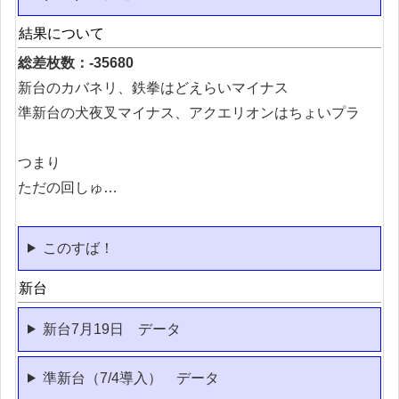
結果について
総差枚数：-35680
新台のカバネリ、鉄拳はどえらいマイナス
準新台の犬夜叉マイナス、アクエリオンはちょいプラ
つまり
ただの回しゅ…
このすば！
新台
新台7月19日 データ
準新台（7/4導入） データ