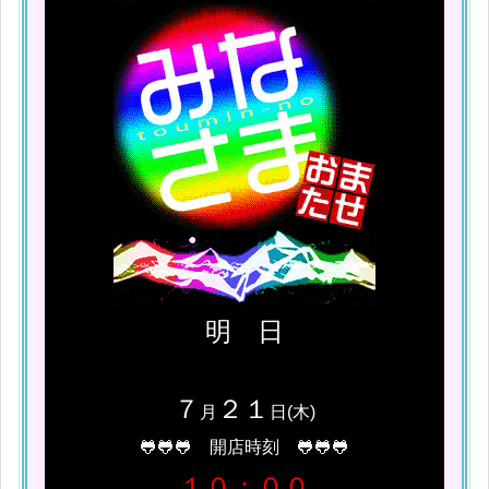
明 日
７
２１
月
日(木)
🐸🐸🐸 開店時刻 🐸🐸🐸
１０：００