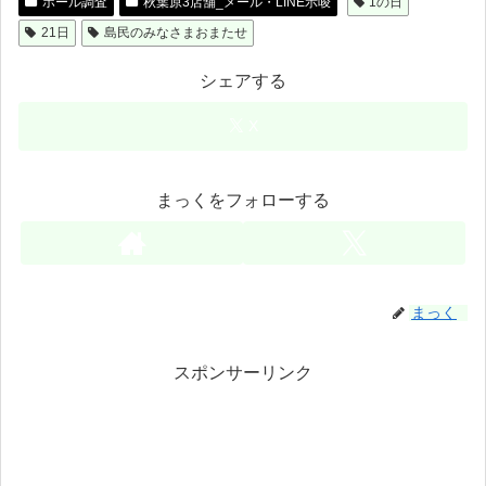
ホール調査
秋葉原3店舗_メール・LINE示唆
1の日
21日
島民のみなさまおまたせ
シェアする
X
まっくをフォローする
まっく
スポンサーリンク