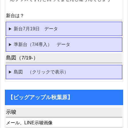
新台は？
新台7月19日 データ
準新台（7/4導入） データ
島図（7/19-）
島図 （クリックで表示）
【ビッグアップル秋葉原】
示唆
メール、LINE示唆画像