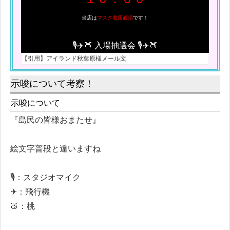
当店は
マスク着用必須
です！
🎙✈🍑 入場抽選会 🎙✈🍑
【引用】アイランド秋葉原様メール文
示唆について考察！
示唆について
『島民の皆様おまたせ』
絵文字普段と違いますね
🎙：スタジオマイク
✈：飛行機
🍑：桃