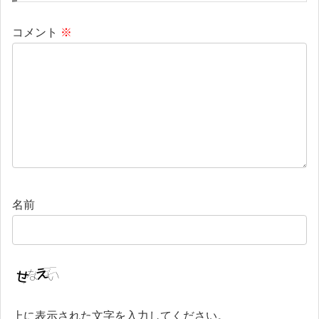
コメント
※
名前
上に表示された文字を入力してください。