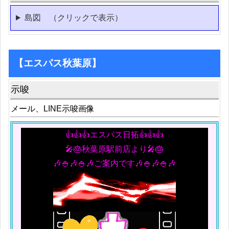
島図 （クリックで表示）
【エスパス秋葉原】
示唆
メール、LINE示唆画像
👍👍👍エスパス日拓👍👍👍
🎤🎂秋葉原駅前店より🎤🎂
🎶🍚🎶🍚🎶ご案内です🎶🍚🎶🍚🎶