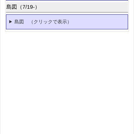
島図（7/19-）
島図 （クリックで表示）