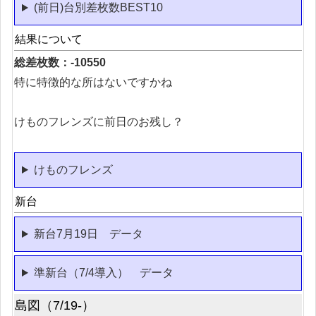
(前日)台別差枚数BEST10
結果について
総差枚数：-10550
特に特徴的な所はないですかね
けものフレンズに前日のお残し？
けものフレンズ
新台
新台7月19日 データ
準新台（7/4導入） データ
島図（7/19-）