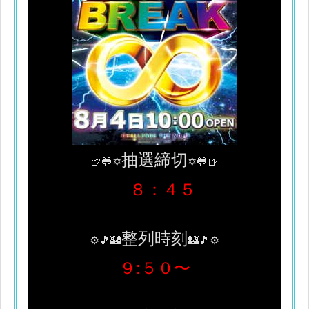
抽選締切
🍺🐸✡
✡🐸🍺
８：４５
整列時刻
⚙🎵🏰
🏰🎵⚙
９:５０〜