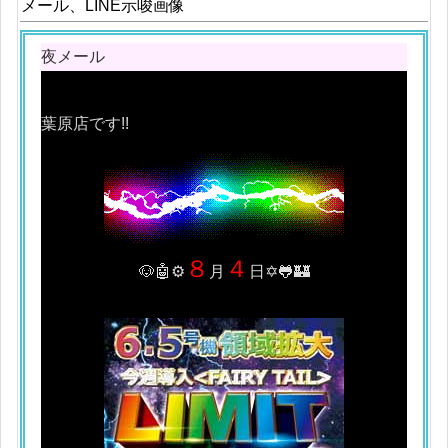
メール、LINE示唆画像
夜メール
です!!
８
４
🐶🤖⚙
月
日✡🐸🏰