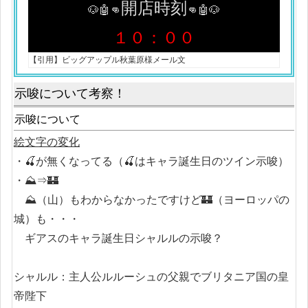
開店時刻
🐶🤖👊
👊🤖🐶
１０：００
【引用】ビッグアップル秋葉原様メール文
示唆について考察！
示唆について
絵文字の変化
・🍒が無くなってる（🍒はキャラ誕生日のツイン示唆）
・⛰️⇒🏰
⛰️（山）もわからなかったですけど🏰（ヨーロッパの
城）も・・・
ギアスのキャラ誕生日シャルルの示唆？
シャルル：主人公ルルーシュの父親でブリタニア国の皇
帝陛下