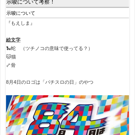
示唆について考察！
示唆について
『もえしま』
絵文字
🐍蛇 （ツチノコの意味で使ってる？）
🐱猫
🦴骨
8月4日のロゴは「パチスロの日」のやつ