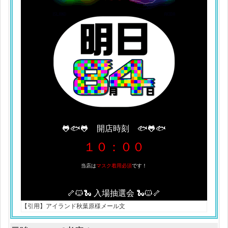
🐸🐟🐸 開店時刻 🐟🐸🐟
１０：００
当店は
マスク着用必須
です！
🦴🐱🐍 入場抽選会 🐍🐱🦴
【引用】アイランド秋葉原様メール文