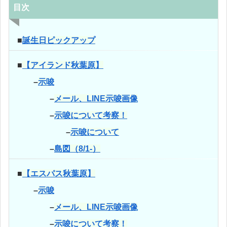
目次
■
誕生日ピックアップ
■
【アイランド秋葉原】
–
示唆
–
メール、LINE示唆画像
–
示唆について考察！
–
示唆について
–
島図（8/1-）
■
【エスパス秋葉原】
–
示唆
–
メール、LINE示唆画像
–
示唆について考察！