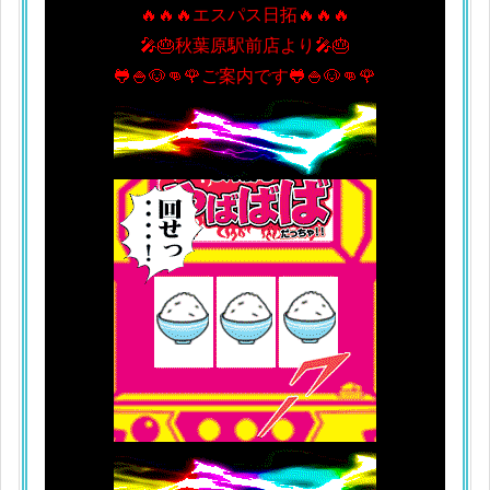
🔥🔥🔥エスパス日拓🔥🔥🔥
🎤🎂秋葉原駅前店より🎤🎂
🐸🍚🐶👊🌹ご案内です🐸🍚🐶👊🌹