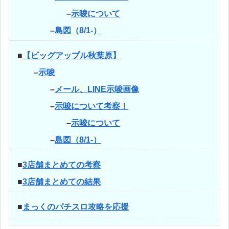
–
示唆について
–
島図（8/1-）
■
【ビッグアップル秋葉原】
–
示唆
–
メール、LINE示唆画像
–
示唆について考察！
–
示唆について
–
島図（8/1-）
■
3店舗まとめての考察
■
3店舗まとめての結果
■
まっくのパチスロ攻略を応援