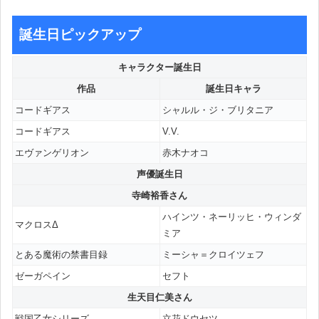
誕生日ピックアップ
キャラクター誕生日
作品
誕生日キャラ
コードギアス
シャルル・ジ・ブリタニア
コードギアス
V.V.
エヴァンゲリオン
赤木ナオコ
声優誕生日
寺崎裕香さん
ハインツ・ネーリッヒ・ウィンダ
マクロスΔ
ミア
とある魔術の禁書目録
ミーシャ＝クロイツェフ
ゼーガペイン
セフト
生天目仁美さん
戦国乙女シリーズ
立花ドウセツ