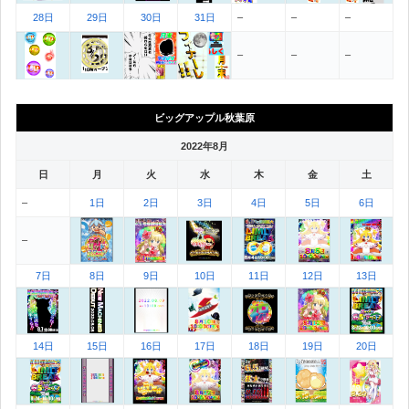
28日
29日
30日
31日
–
–
–
–
–
–
ビッグアップル秋葉原
2022年8月
日
月
火
水
木
金
土
–
1日
2日
3日
4日
5日
6日
–
7日
8日
9日
10日
11日
12日
13日
14日
15日
16日
17日
18日
19日
20日