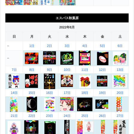
エスパス秋葉原
2022年8月
日
月
火
水
木
金
土
–
1日
2日
3日
4日
5日
6日
–
7日
8日
9日
10日
11日
12日
13日
14日
15日
16日
17日
18日
19日
20日
21日
22日
23日
24日
25日
26日
27日