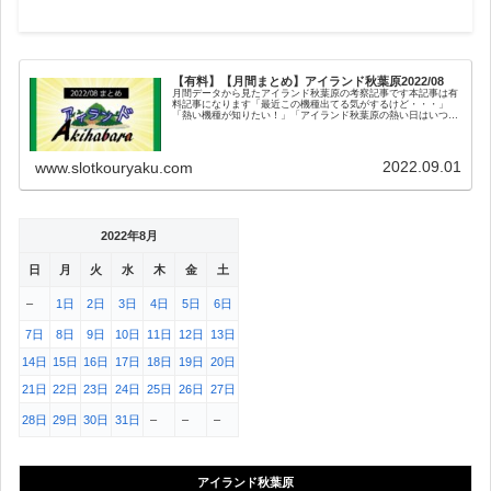
【有料】【月間まとめ】アイランド秋葉原2022/08
月間データから見たアイランド秋葉原の考察記事です本記事は有
料記事になります「最近この機種出てる気がするけど・・・」
「熱い機種が知りたい！」「アイランド秋葉原の熱い日はいつ」
「メール示唆内容がわからない…」「何日がイベント日？熱
い？」・・・e...
2022.09.01
www.slotkouryaku.com
2022年8月
日
月
火
水
木
金
土
–
1日
2日
3日
4日
5日
6日
7日
8日
9日
10日
11日
12日
13日
14日
15日
16日
17日
18日
19日
20日
21日
22日
23日
24日
25日
26日
27日
28日
29日
30日
31日
–
–
–
アイランド秋葉原