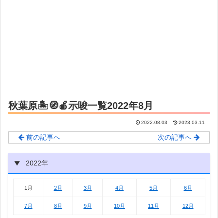
秋葉原🏝🧭🍎示唆一覧2022年8月
2022.08.03
2023.03.11
前の記事へ
次の記事へ
2022年
1月
2月
3月
4月
5月
6月
1月
2月
3月
4月
5月
6月
7月
8月
9月
10月
11月
12月