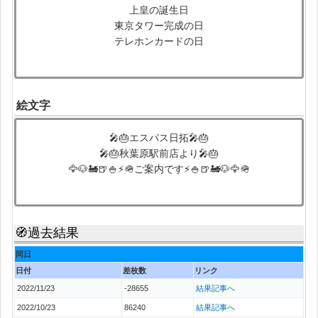
上皇の誕生日
東京タワー完成の日
テレホンカードの日
絵文字
🎤🎂エスパス日拓🎤🎂
🎤🎂秋葉原駅前店より🎤🎂
🦅🐶🚂🍺🍚⚡🪖ご案内です⚡🍚🍺🚂🐶🦅🪖
🧭過去結果
同日
日付
差枚数
リンク
2022/11/23
-28655
結果記事へ
2022/10/23
86240
結果記事へ