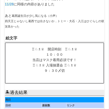
11/28
に同様の内容がありました
あと
葛西誕生日が少し気になる（小声）
四天王じゃないし葛西では出さないか…トミー・大石・入江はひぐらしの状
況良かった
絵文字
♖♘♗♕ 開店時刻 ♖♘♗♕
１０：００
当店はマスク着用必須です！
♖♘♗♕ 入場抽選会 ♖♘♗♕
９：３０〆切
🏝過去結果
同日
日付
差枚数
リンク