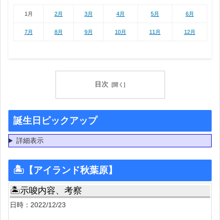
1月
2月
3月
4月
5月
6月
1月
2月
3月
4月
5月
6月
7月
8月
9月
10月
11月
12月
目次
誕生日ピックアップ
詳細表示
🏝【アイランド秋葉原】
🏝示唆内容、考察
日時：2022/12/23