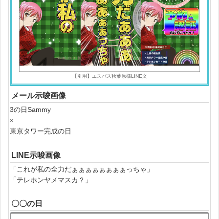
【引用】エスパス秋葉原様LINE文
メール示唆画像
3の日Sammy
×
東京タワー完成の日
LINE示唆画像
「これが私の全力だぁぁぁぁぁぁぁぁっちゃ」
「テレホンヤメマスカ？」
〇〇の日