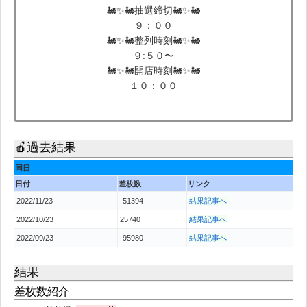
🚂✨🚂抽選締切🚂✨🚂
９：００
🚂✨🚂整列時刻🚂✨🚂
９:５０〜
🚂✨🚂開店時刻🚂✨🚂
１０：００
🍎過去結果
同日
日付
差枚数
リンク
2022/11/23
-51394
結果記事へ
2022/10/23
25740
結果記事へ
2022/09/23
-95980
結果記事へ
結果
差枚数紹介