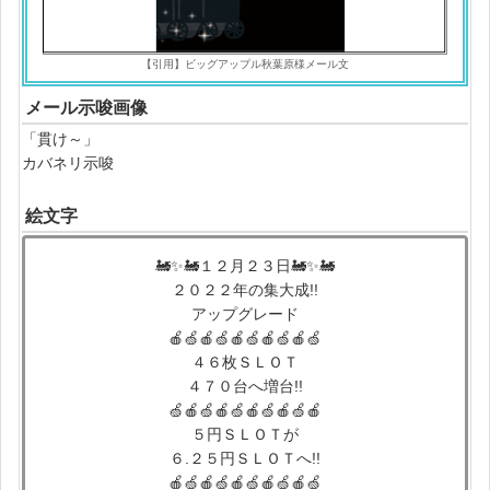
【引用】ビッグアップル秋葉原様メール文
メール示唆画像
「貫け～」
カバネリ示唆
絵文字
🚂✨🚂１２月２３日🚂✨🚂
２０２２年の集大成!!
アップグレード
🍎🍏🍎🍏🍎🍏🍎🍏🍎🍏
４６枚ＳＬＯＴ
４７０台へ増台!!
🍏🍎🍏🍎🍏🍎🍏🍎🍏🍎
５円ＳＬＯＴが
６.２５円ＳＬＯＴへ!!
🍎🍏🍎🍏🍎🍏🍎🍏🍎🍏