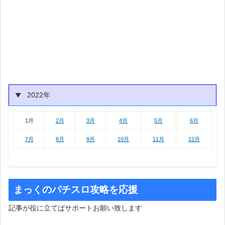
2022年
1月
2月
3月
4月
5月
6月
1月
2月
3月
4月
5月
6月
7月
8月
9月
10月
11月
12月
まっくのパチスロ攻略を応援
記事が役に立てばサポートお願い致します