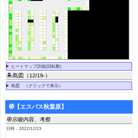
ヒートマップ詳細(回転数)
🏝島図（12/19-）
島図 （クリックで表示）
🧭【エスパス秋葉原】
🧭示唆内容、考察
日時：2022/12/23