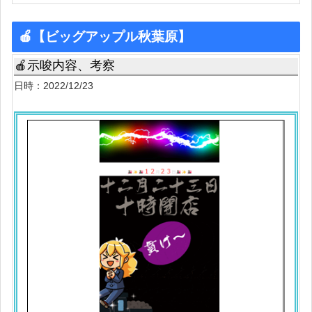
🍎【ビッグアップル秋葉原】
🍎示唆内容、考察
日時：2022/12/23