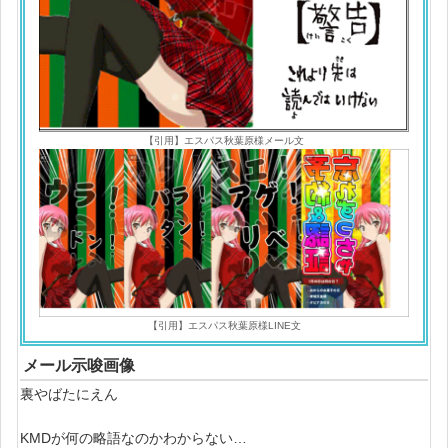
【引用】エスパス秋葉原様メール文
【引用】エスパス秋葉原様LINE文
メール示唆画像
裏やばたにえん
KMDが何の略語なのかわからない…