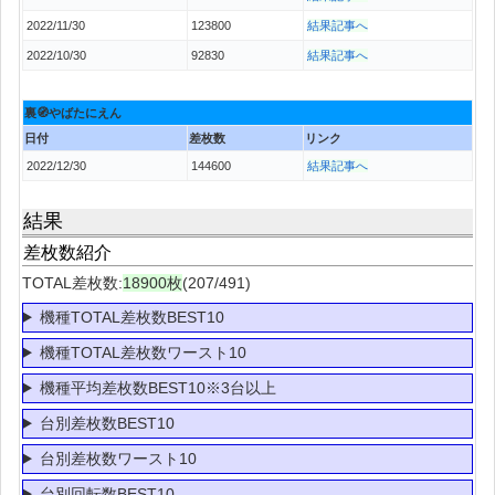
2022/11/30
123800
結果記事へ
2022/10/30
92830
結果記事へ
裏🧭やばたにえん
日付
差枚数
リンク
2022/12/30
144600
結果記事へ
結果
差枚数紹介
TOTAL差枚数:
18900枚
(207/491)
機種TOTAL差枚数BEST10
機種TOTAL差枚数ワースト10
機種平均差枚数BEST10※3台以上
台別差枚数BEST10
台別差枚数ワースト10
台別回転数BEST10