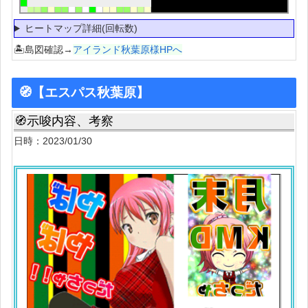
ヒートマップ詳細(回転数)
🏝島図確認→
アイランド秋葉原様HPへ
🧭【エスパス秋葉原】
🧭示唆内容、考察
日時：2023/01/30