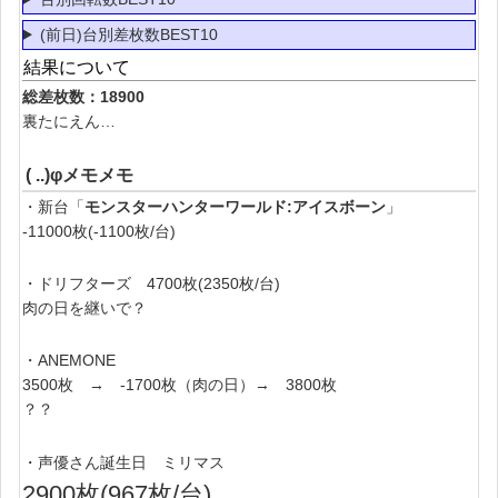
(前日)台別差枚数BEST10
結果について
総差枚数：18900
裏たにえん…
( ..)φメモメモ
・新台「
モンスターハンターワールド:アイスボーン
」
-11000枚(-1100枚/台)
・ドリフターズ 4700枚(2350枚/台)
肉の日を継いで？
・ANEMONE
3500枚 → -1700枚（肉の日）→ 3800枚
？？
・声優さん誕生日 ミリマス
2900枚(967枚/台)