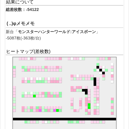
結果について
総差枚数：-54122
( ..)φメモメモ
新台「
モンスターハンターワールド:アイスボーン
」
-5087枚(-363枚/台)
ヒートマップ(差枚数)