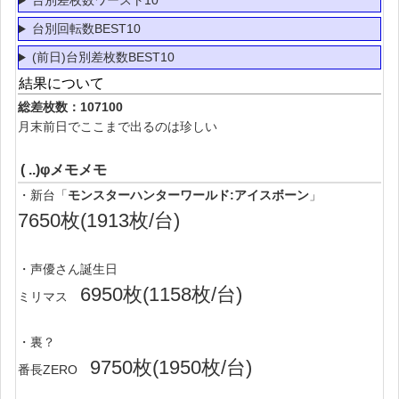
台別差枚数ワースト10
台別回転数BEST10
(前日)台別差枚数BEST10
結果について
総差枚数：107100
月末前日でここまで出るのは珍しい
( ..)φメモメモ
・新台「
モンスターハンターワールド:アイスボーン
」
7650枚(1913枚/台)
・声優さん誕生日
6950枚(1158枚/台)
ミリマス
・裏？
9750枚(1950枚/台)
番長ZERO