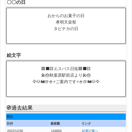
〇〇の日
おからのお菓子の日
孝明天皇祭
タピナカの日
絵文字
🟩⬛🟨エスパス日拓🟩⬛🟨
🎤🎂秋葉原駅前店より🎤🎂
🦅🐶🚂🍺🍚⚡ご案内です⚡🍚🍺🚂🐶🦅
🧭過去結果
同日
日付
差枚数
リンク
2022/12/30
144600
結果記事へ