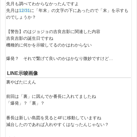
先月も調べてわからなかったんですよ
先月は
12/31
に「年末」の文字の下にあったので「末」を示すも
のでしょうか？
【警告】のはジョジョの吉良吉影に関連した内容
吉良吉影の誕生日ですね
機種的に何かを示唆してるのかはわからない
爆発？ それで繋げて良いのかはかなり微妙ですけど…
LINE示唆画像
裏やばたにえん
前回は「裏」に因んでか番長に入れてましたね
「爆発」？「裏」？
番長は新しい島図を見ると4Fに移動していますね
減台したのであれば入れやすくはなったんじゃない？