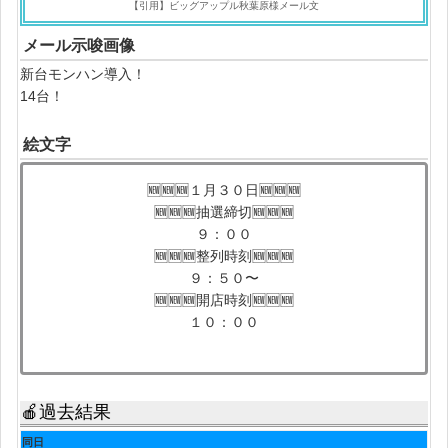
【引用】ビッグアップル秋葉原様メール文
メール示唆画像
新台モンハン導入！
14台！
絵文字
🆕🆕🆕１月３０日🆕🆕🆕
🆕🆕🆕抽選締切🆕🆕🆕
９：００
🆕🆕🆕整列時刻🆕🆕🆕
９：５０〜
🆕🆕🆕開店時刻🆕🆕🆕
１０：００
🍎過去結果
同日