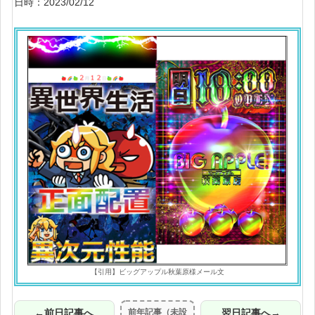
日時：2023/02/12
【引用】ビッグアップル秋葉原様メール文
←前日記事へ
前年記事（未設
翌日記事へ→