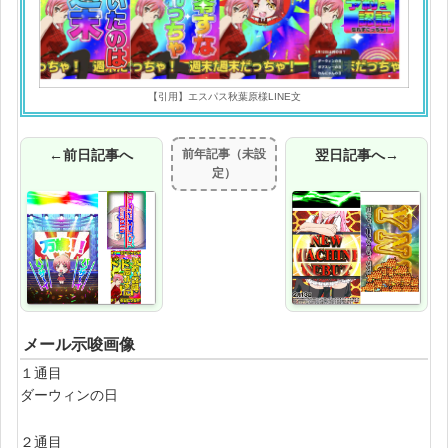
【引用】エスパス秋葉原様LINE文
←前日記事へ
前年記事（未設
翌日記事へ→
定）
メール示唆画像
１通目
ダーウィンの日
２通目