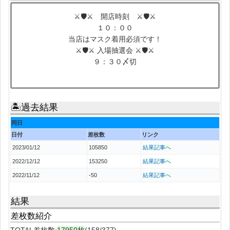
⚔🛡⚔ 開店時刻 ⚔🛡⚔
１０：００
当店はマスク着用必須です！
⚔🛡⚔ 入場抽選会 ⚔🛡⚔
９：３０〆切
🏝過去結果
同日
日付
差枚数
リンク
2023/01/12
105850
結果記事へ
2022/12/12
153250
結果記事へ
2022/11/12
-50
結果記事へ
結果
差枚数紹介
TOTAL差枚数:
17950枚
(158/377)