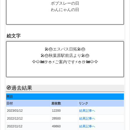
ボブスレーの日
わんにゃんの日
絵文字
🎤🎂エスパス日拓🎤🎂
🎤🎂秋葉原駅前店より🎤🎂
🦅🐶🚂🍺🍚⚡ご案内です⚡🍚🍺🚂🐶🦅
🧭過去結果
同日
日付
差枚数
リンク
2023/01/12
12200
結果記事へ
2022/12/12
28500
結果記事へ
2022/11/12
49860
結果記事へ