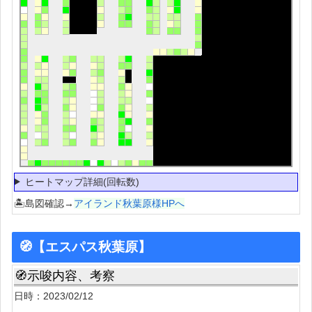
ヒートマップ詳細(回転数)
🏝島図確認→
アイランド秋葉原様HPへ
🧭【エスパス秋葉原】
🧭示唆内容、考察
日時：2023/02/12