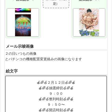
定）
メール示唆画像
２の日いつもの画像
とパチンコの機種配置変更絡みの画像になります
絵文字
🍎🌈🍏２月１２日🍏🌈🍎
🍎🌈🍏抽選締切🍏🌈🍎
９：００
🍎🌈🍏整列時刻🍏🌈🍎
９：５０〜
🍎🌈🍏開店時刻🍏🌈🍎