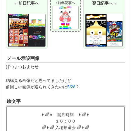
←前日記事へ
↑前年記事へ
翌日記事へ→
メール示唆画像
げつまつおまたせ
結構見る画像だと思ってましたけど
前回この画像が送られてきたのは
5/28
？
絵文字
👦🌈👧 開店時刻 👦🌈👦
１０：００
🌈👧🌈 入場抽選会 🌈👦🌈