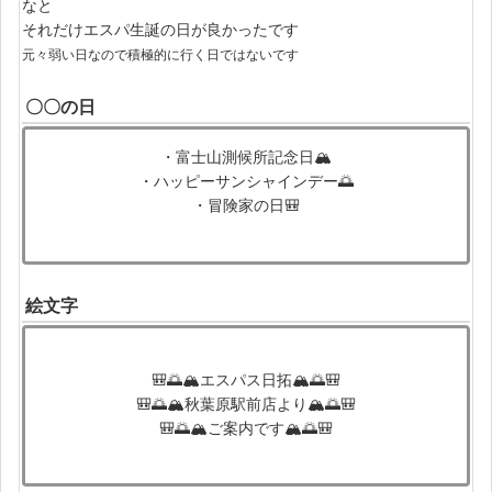
なと
それだけエスパ生誕の日が良かったです
元々弱い日なので積極的に行く日ではないです
〇〇の日
・富士山測候所記念日🏔
・ハッピーサンシャインデー🌅
・冒険家の日🎒
絵文字
🎒🌅🏔エスパス日拓🏔🌅🎒
🎒🌅🏔秋葉原駅前店より🏔🌅🎒
🎒🌅🏔ご案内です🏔🌅🎒