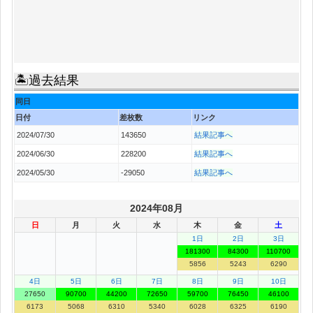
🏝過去結果
同日
日付
差枚数
リンク
2024/07/30
143650
結果記事へ
2024/06/30
228200
結果記事へ
2024/05/30
-29050
結果記事へ
2024年08月
日
月
火
水
木
金
土
1日
2日
3日
181300
84300
110700
5856
5243
6290
4日
5日
6日
7日
8日
9日
10日
27650
90700
44200
72650
59700
76450
46100
6173
5068
6310
5340
6028
6325
6190