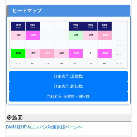
ヒートマップ
2028
2027
2026
2025
2024
…
革命機
革命機
革命機
革命機
革命機
…
-800
-2600
700
-400
-1300
…
…
2200
-300
-1800
-800
-3200
0
-2600
…
…
…
…
…
…
…
…
詳細表示 (差枚数)
詳細表示 (回転数)
詳細表示 (差枚数・回転数)
🧭島図
DMM様HP内エスパス秋葉原様ページへ