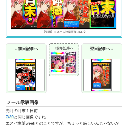
【引用】エスパス秋葉原様LINE文
←前日記事へ
↑前年記事へ
翌日記事へ→
メール示唆画像
先月の月末１日前
7/30
と同じ画像ですね
エスパ生誕weekとのことですが、ちょっと厳しいんじゃないか