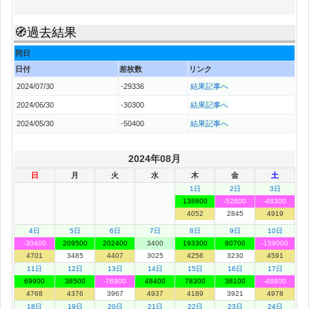
🧭過去結果
同日
日付
差枚数
リンク
2024/07/30
-29336
結果記事へ
2024/06/30
-30300
結果記事へ
2024/05/30
-50400
結果記事へ
2024年08月
日
月
火
水
木
金
土
1日
2日
3日
138800
-52800
-48300
4052
2845
4919
4日
5日
6日
7日
8日
9日
10日
-30400
209500
202400
3400
193300
90700
-159000
4701
3485
4407
3025
4256
3230
4591
11日
12日
13日
14日
15日
16日
17日
69900
38500
-76900
48400
78300
38100
-48800
4768
4376
3967
4937
4189
3921
4978
18日
19日
20日
21日
22日
23日
24日