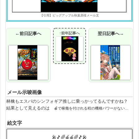
【引用】ビッグアップル秋葉原様メール文
←前日記事へ
↑前年記事へ
翌日記事へ→
メール示唆画像
林檎もエスパのシンフォギア推しに乗っかってるんですかね？
結果として見えるのは
🍎で稼働を付けれる程の機種パワーがない…
絵文字
🎤🎵🌈🍎🍎🌈🎵🎤