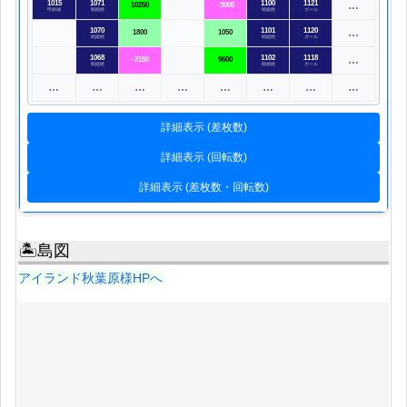
1015
1071
1100
1121
…
10250
-3000
甲鉄城
戦姫絶
戦姫絶
ガール
1070
1101
1120
…
1800
1050
戦姫絶
戦姫絶
ガール
1068
1102
1118
…
-2150
9600
戦姫絶
戦姫絶
ガール
…
…
…
…
…
…
…
…
詳細表示 (差枚数)
詳細表示 (回転数)
詳細表示 (差枚数・回転数)
🏝島図
アイランド秋葉原様HPへ