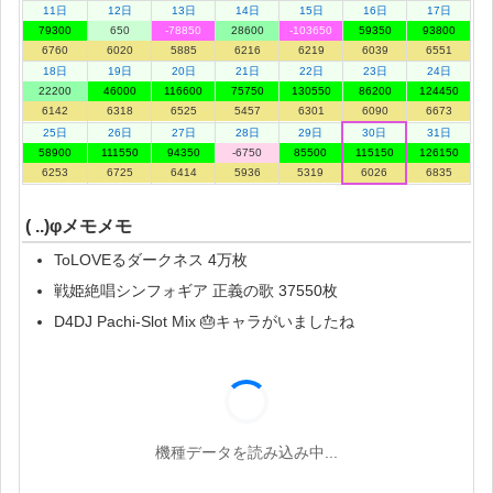
11日
12日
13日
14日
15日
16日
17日
79300
650
-78850
28600
-103650
59350
93800
6760
6020
5885
6216
6219
6039
6551
18日
19日
20日
21日
22日
23日
24日
22200
46000
116600
75750
130550
86200
124450
6142
6318
6525
5457
6301
6090
6673
25日
26日
27日
28日
29日
30日
31日
58900
111550
94350
-6750
85500
115150
126150
6253
6725
6414
5936
5319
6026
6835
( ..)φメモメモ
ToLOVEるダークネス 4万枚
戦姫絶唱シンフォギア 正義の歌 37550枚
D4DJ Pachi‐Slot Mix 🎂キャラがいましたね
機種データを読み込み中...