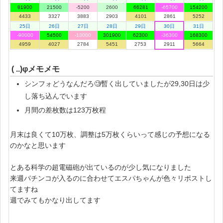
81900
21500
-5200
2600
66281
-65700
154200
4433
3327
3883
2903
4101
2861
5252
25日
26日
27日
28日
29日
30日
31日
-90000
54500
-13000
301900
62300
-36300
168300
4959
4027
2784
5451
2753
2911
5664
( ..)φメモメモ
シンフォどうなんだろ🧐暫く出していましたが29,30日は少
し落ち込んでいます
月間の差枚数は123万枚程
月末は良くて10万枚、調整は5万枚くらいって感じの予想になる
のかなと思います
とある科学の超電磁砲が出ているのが少し気になりました
来週パチンコが入るのに合わせてエスパちゃんが色々リポストし
てますね
週でみてもかなり出してます