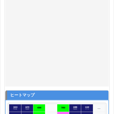
ヒートマップ
1013
1072
1088
1122
…
4300
7950
甲鉄城
戦姫絶
戦姫絶
ガール