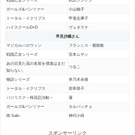
戦国乙女シリーズ
武田シンゲン
ガールズ&パンツァー
小山柚子
トータル・イクリプス
甲斐志摩子
ハイスクールD×D
ヴェネラナ
早見沙織さん
マジカルハロウィン
フランシス・都留岐
戦国乙女シリーズ
宮本ムサシ
あの日見た花の名前を僕達はまだ
つるこ
知らない。
物語シリーズ
斧乃木余接
トータル・イクリプス
崇宰恭子
バジリスク～桜花忍法帖～
蓮
ガールズ&パンツァー
カルパッチョ
咲-Saki-
神代小蒔
スポンサーリンク