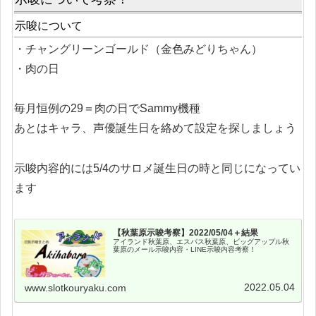
示唆について
・チャングリーンゴールド（金色みどりちゃん）
・肉の日
毎月恒例の29＝肉の日でSammy機種
あとはキャラ、声優誕生日を絡めて設定を探しましょう
示唆内容的には5/4のサロメ誕生日の時と同じになってい
ます
【秋葉原示唆考察】2022/05/04＋結果
アイランド秋葉原、エスパス秋葉原、ビッグアップル秋
葉原のメール示唆内容・LINE示唆内容考察！
2022.05.04
www.slotkouryaku.com