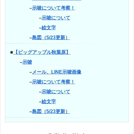
–
示唆について考察！
–
示唆について
–
絵文字
–
島図（5/23更新）
■
【ビッグアップル秋葉原】
–
示唆
–
メール、LINE示唆画像
–
示唆について考察！
–
示唆について
–
絵文字
–
島図（5/23更新）