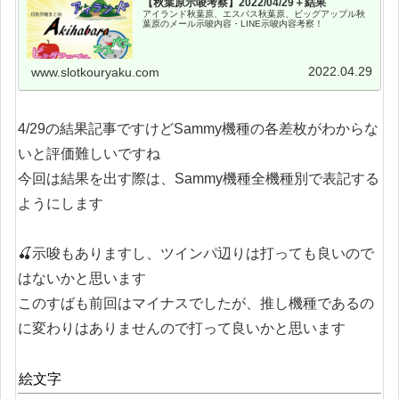
【秋葉原示唆考察】2022/04/29＋結果
アイランド秋葉原、エスパス秋葉原、ビッグアップル秋
葉原のメール示唆内容・LINE示唆内容考察！
2022.04.29
www.slotkouryaku.com
4/29の結果記事ですけどSammy機種の各差枚がわからな
いと評価難しいですね
今回は結果を出す際は、Sammy機種全機種別で表記する
ようにします
🍒示唆もありますし、ツインパ辺りは打っても良いので
はないかと思います
このすばも前回はマイナスでしたが、推し機種であるの
に変わりはありませんので打って良いかと思います
絵文字