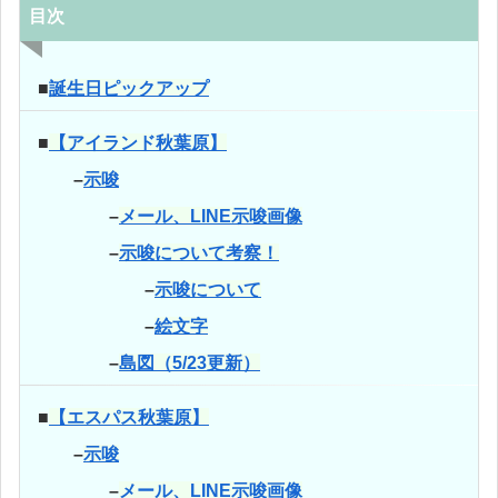
目次
■
誕生日ピックアップ
■
【アイランド秋葉原】
–
示唆
–
メール、LINE示唆画像
–
示唆について考察！
–
示唆について
–
絵文字
–
島図（5/23更新）
■
【エスパス秋葉原】
–
示唆
–
メール、LINE示唆画像