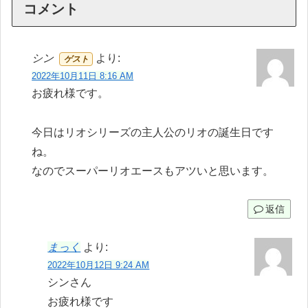
コメント
シン
より:
ゲスト
2022年10月11日 8:16 AM
お疲れ様です。
今日はリオシリーズの主人公のリオの誕生日です
ね。
なのでスーパーリオエースもアツいと思います。
返信
まっく
より:
2022年10月12日 9:24 AM
シンさん
お疲れ様です