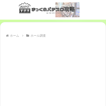
ホーム
ホール調査