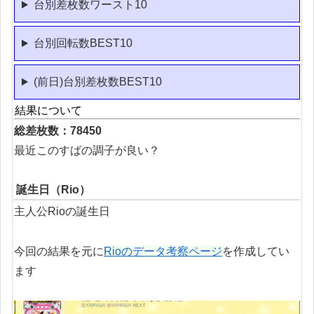
台別差枚数ワースト10
台別回転数BEST10
(前日)台別差枚数BEST10
結果について
総差枚数：78450
最近このすばの調子が良い？
誕生日（Rio）
主人公Rioの誕生日
今回の結果を元に
Rioのデータ考察ページ
を作成してい
ます