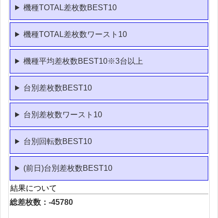
機種TOTAL差枚数BEST10
機種TOTAL差枚数ワースト10
機種平均差枚数BEST10※3台以上
台別差枚数BEST10
台別差枚数ワースト10
台別回転数BEST10
(前日)台別差枚数BEST10
結果について
総差枚数：-45780