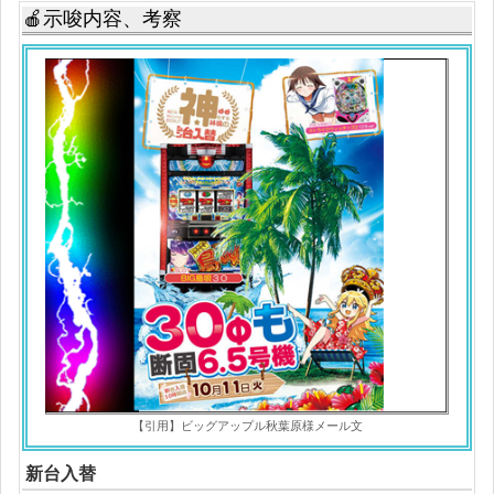
🍎示唆内容、考察
【引用】ビッグアップル秋葉原様メール文
新台入替