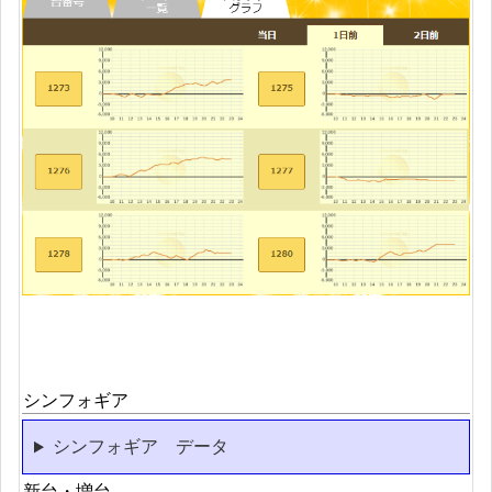
シンフォギア
シンフォギア データ
新台・増台