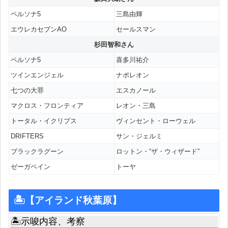
ペルソナ5
三島由輝
エウレカセブンAO
セールスマン
杉田智和さん
ペルソナ5
喜多川祐介
ツインエンジェル
ナポレオン
七つの大罪
エスカノール
マクロス・フロンティア
レオン・三島
トータル・イクリプス
ヴィンセント・ローウェル
DRIFTERS
サン・ジェルミ
ブラックラグーン
ロットン・“ザ・ウィザード”
ゼーガペイン
トーヤ
🏝【アイランド秋葉原】
🏝示唆内容、考察