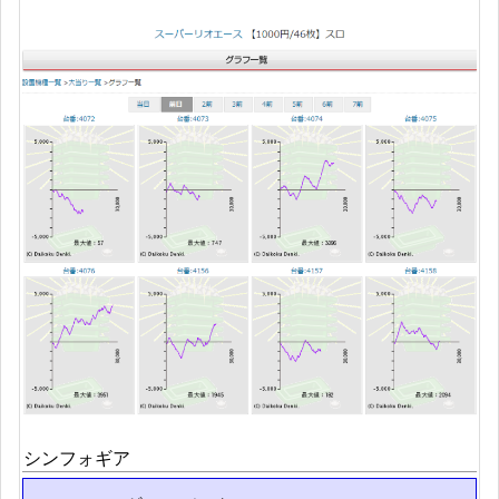
シンフォギア