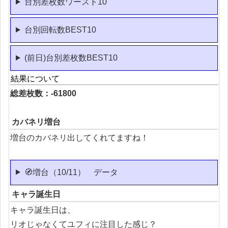
台別差枚数ワースト10
台別回転数BEST10
(前日)台別差枚数BEST10
結果について
総差枚数：-61800
カバネリ増台
増台のカバネリ出してくれてますね！
🧭増台（10/11） データ
キャラ誕生日
キャラ誕生日は、
リオじゃなくてユフィに注目した感じ？