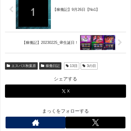
【稼働記】9月26日【No1】
【稼働記】20230225_🧭生誕日！
エスパス秋葉原
稼働日記
13日
3の日
シェアする
X
まっくをフォローする