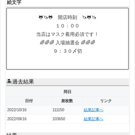
絵文字
🐸🦄🐸 開店時刻 🦄🐸🦄
１０：００
当店はマスク着用必須です！
🌈🌈🌈 入場抽選会 🌈🌈🌈
９：３０〆切
🏝過去結果
同日
日付
差枚数
リンク
2022/10/16
111150
結果記事へ
2022/09/16
103650
結果記事へ