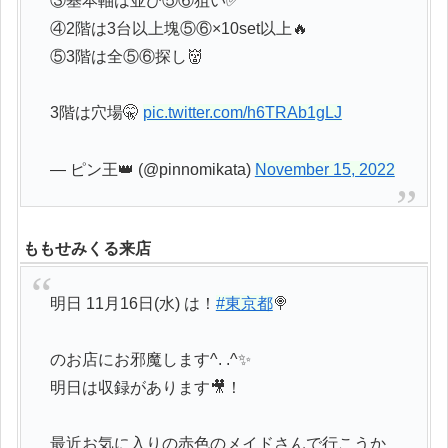
③基本軸は並び⑤⑥狙い✅
④2階は3台以上塊⑤⑥×10set以上🔥
⑤3階は全⑤⑥探し👹
3階は穴場🤫
pic.twitter.com/h6TRAb1gLJ
— ピン王👑 (@pinnomikata)
November 15, 2022
ももせみくる来店
明日 11月16日(水) は！
#東京都
🍭
のお店にお邪魔します^. .^✨
明日は収録があります🎥！
最近お気に入りの赤色のメイドさんで行こうか