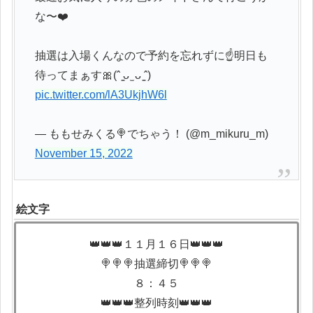
な〜❤️
抽選は入場くんなので予約を忘れずに☝️明日も
待ってまぁす🎀(ˆ ̳ᴗ ̫ ᴗ ̳ˆ)
pic.twitter.com/lA3UkjhW6l
— ももせみくる🍭でちゃう！ (@m_mikuru_m)
November 15, 2022
絵文字
👑👑👑１１月１６日👑👑👑
🍭🍭🍭抽選締切🍭🍭🍭
８：４５
👑👑👑整列時刻👑👑👑