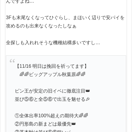
んですよね…
3Fも末尾なくなってひぐらし、まほいく辺りで安パイを
攻めるのも出来なくなったしなぁ
全探しも入れれそうな機種結構多いですし…
【11/16 明日は挽回を祈ってます】
🌈🌈ビッグアップル秋葉原🌈🌈
ピン王が安定の旧イベに徹底注目👑
並び⑤⑥と全⑤⑥で出玉を魅せる🎉
①全体出率100%超えの期待大🌈🌈
②円形島の新まどは最優先👑