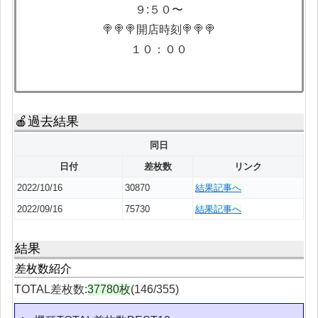
９:５０〜
🍭🍭🍭開店時刻🍭🍭🍭
１０：００
🍎過去結果
同日
日付
差枚数
リンク
2022/10/16
30870
結果記事へ
2022/09/16
75730
結果記事へ
結果
差枚数紹介
TOTAL差枚数:
37780枚
(146/355)