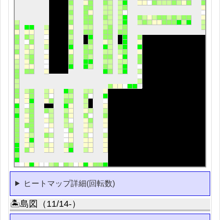
ヒートマップ詳細(回転数)
🏝島図（11/14-）