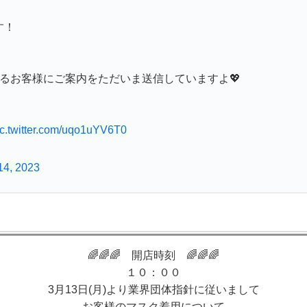
す！
いるお客様にご案内をただいま送信していますよ💖
ic.twitter.com/uqo1uYV6T0
14, 2023
🌈🌈🌈 開店時刻 🌈🌈🌈
１０：００
3月13日(月)より業界団体指針に従いまして
お客様のマスク着用について