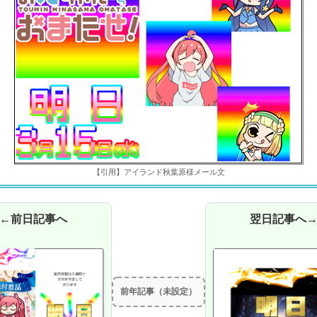
【引用】アイランド秋葉原様メール文
←前日記事へ
翌日記事へ
前年記事（未設定）