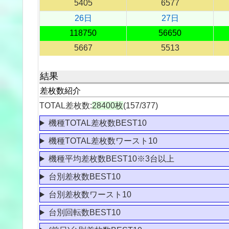
5405
6577
26日
27日
118750
56650
5667
5513
結果
差枚数紹介
TOTAL差枚数:
28400枚
(157/377)
機種TOTAL差枚数BEST10
機種TOTAL差枚数ワースト10
機種平均差枚数BEST10※3台以上
台別差枚数BEST10
台別差枚数ワースト10
台別回転数BEST10