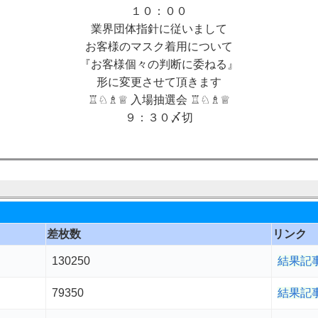
１０：００
業界団体指針に従いまして
お客様のマスク着用について
『お客様個々の判断に委ねる』
形に変更させて頂きます
♖♘♗♕ 入場抽選会 ♖♘♗♕
９：３０〆切
差枚数
リンク
130250
結果記
79350
結果記