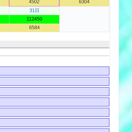
4502
6304
31日
112450
6584