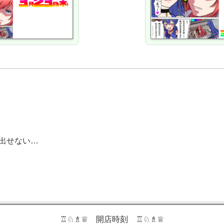
出せない…
♖♘♗♕ 開店時刻 ♖♘♗♕