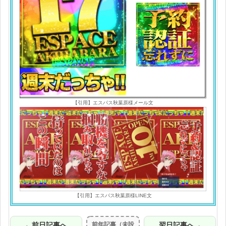
【引用】エスパス秋葉原様メール文
【引用】エスパス秋葉原様LINE文
←前日記事へ
前年記事（未設
翌日記事へ→