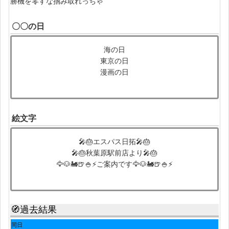
勝機を零すな掴み取れっちゃ
〇〇の日
海の日
東京の日
漫画の日
絵文字
🎤🎂エスパス日拓🎤🎂
🎤🎂秋葉原駅前店より🎤🎂
🦅🐶🚂🍺🍚⚡ご案内です🦅🐶🚂🍺🍚⚡
🧭過去結果
同日