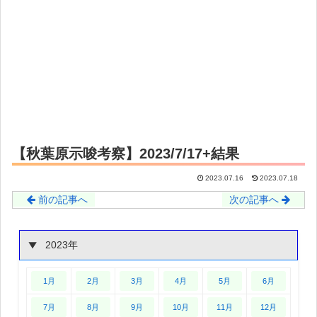
【秋葉原示唆考察】2023/7/17+結果
2023.07.16
2023.07.18
前の記事へ
次の記事へ
2023年
1月
2月
3月
4月
5月
6月
7月
8月
9月
10月
11月
12月