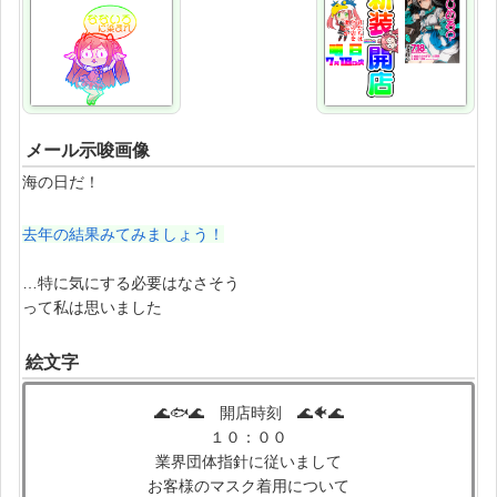
メール示唆画像
海の日だ！
去年の結果みてみましょう！
…特に気にする必要はなさそう
って私は思いました
絵文字
🌊🐟🌊 開店時刻 🌊🐠🌊
１０：００
業界団体指針に従いまして
お客様のマスク着用について