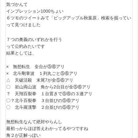
気づかんて
インプレッション1000ちょい
６ツモのツイートみて「ビッグアップル秋葉原」検索を掘ってい
って見つけました
７つの奥義のいずれかを行う
って公約みたいです
結果としては、
× 無想転生 全台が⑤⑥アリ
× 北斗剛掌波 １列丸ごと⑤⑥アリ
△ 天破活殺 末尾7が全⑤⑥アリ
〇 岩山両山波 角から2台目が全⑤⑥アリ
？ 天翔百裂拳 １台置きで⑤⑥の３連アリ
〇？北斗百裂拳 ３台並びの⑤⑥アリ
〇 北斗羅漢撃 ２台並びの⑤⑥アリ
無想転生なんて絶対やらんし
最初っからほぼ答えわかってるやつですね
角２が正解っぽい