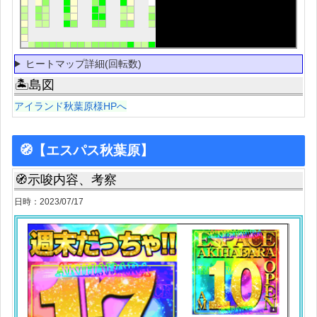
ヒートマップ詳細(回転数)
🏝島図
アイランド秋葉原様HPへ
🧭【エスパス秋葉原】
🧭示唆内容、考察
日時：2023/07/17