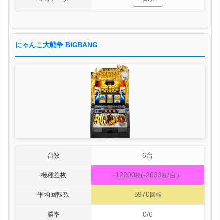
にゃんこ大戦争 BIGBANG
6台
台数
-12200
(-2033
/台）
機種差枚
枚
枚
5970
平均回転数
回転
0/6
勝率