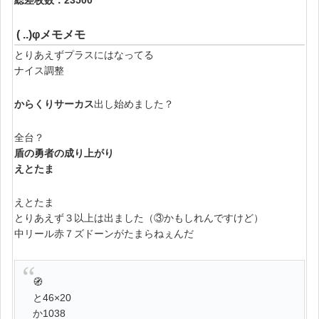
( ..)φメモメモ
とりあえずプラスにはなってる
ナイス調整
からくりサーカス
出し始めました？
全台？
盾の勇者の成り上がり
えとたま
えとたま
とりあえず３以上は出ました（③かもしれんですけど）
中リール赤７ズドーンがたまらねぇんだ
🧭
と46×20
か1038