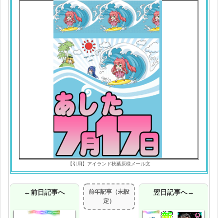
【引用】アイランド秋葉原様メール文
←前日記事へ
前年記事（未設
翌日記事へ→
定）