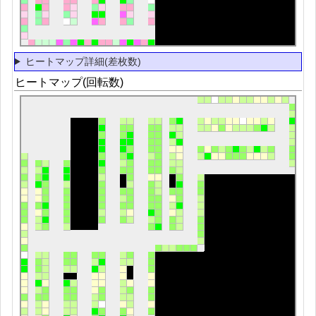
ヒートマップ詳細(差枚数)
ヒートマップ(回転数)