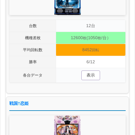
12台
台数
12600
(1050
/台）
機種差枚
枚
枚
8452
平均回転数
回転
6/12
勝率
表示
各台データ
戦国†恋姫