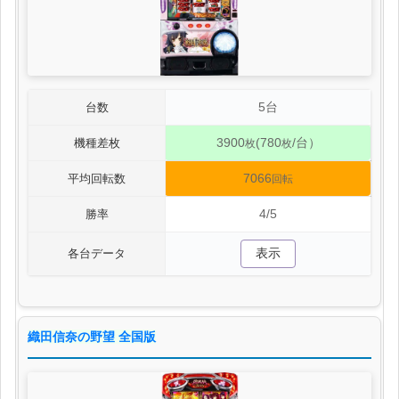
5台
台数
3900
(780
/台）
機種差枚
枚
枚
7066
平均回転数
回転
4/5
勝率
表示
各台データ
織田信奈の野望 全国版