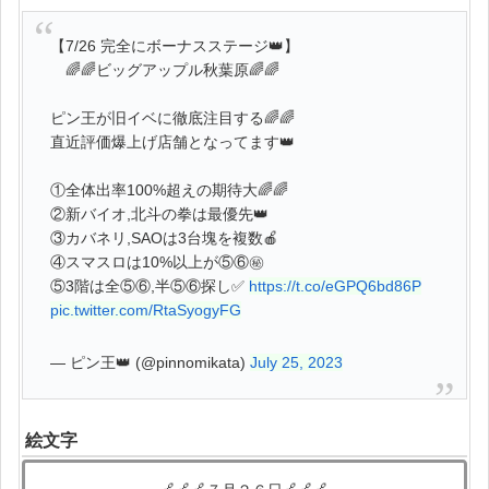
【7/26 完全にボーナスステージ👑】
🌈🌈ビッグアップル秋葉原🌈🌈
ピン王が旧イベに徹底注目する🌈🌈
直近評価爆上げ店舗となってます👑
①全体出率100%超えの期待大🌈🌈
②新バイオ,北斗の拳は最優先👑
③カバネリ,SAOは3台塊を複数🍎
④スマスロは10%以上が⑤⑥㊙️
⑤3階は全⑤⑥,半⑤⑥探し✅
https://t.co/eGPQ6bd86P
pic.twitter.com/RtaSyogyFG
— ピン王👑 (@pinnomikata)
July 25, 2023
絵文字