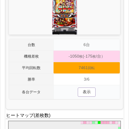
6台
台数
-1050
(-175
/台）
機種差枚
枚
枚
7461
平均回転数
回転
3/6
勝率
表示
各台データ
ヒートマップ(差枚数)