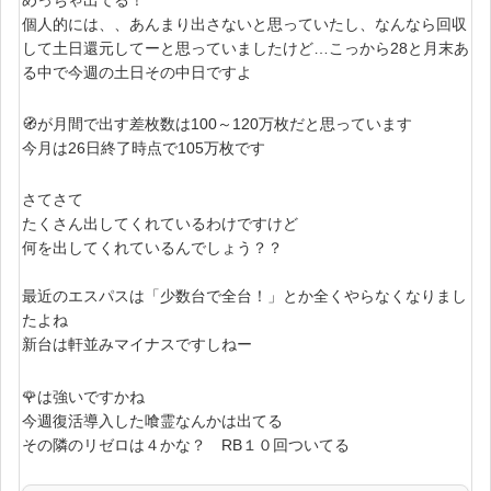
めっちゃ出てる！
個人的には、、あんまり出さないと思っていたし、なんなら回収
して土日還元してーと思っていましたけど…こっから28と月末あ
る中で今週の土日その中日ですよ
🧭が月間で出す差枚数は100～120万枚だと思っています
今月は26日終了時点で105万枚です
さてさて
たくさん出してくれているわけですけど
何を出してくれているんでしょう？？
最近のエスパスは「少数台で全台！」とか全くやらなくなりまし
たよね
新台は軒並みマイナスですしねー
🌹は強いですかね
今週復活導入した喰霊なんかは出てる
その隣のリゼロは４かな？ RB１０回ついてる