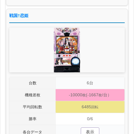
戦国†恋姫
6台
台数
-10000
(-1667
/台）
機種差枚
枚
枚
6485
平均回転数
回転
0/6
勝率
表示
各台データ