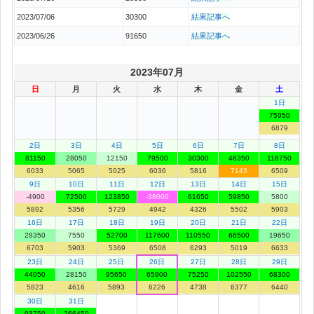
2023/07/06
30300
結果記事へ
2023/06/26
91650
結果記事へ
2023年07月
日
月
火
水
木
金
土
1日
75950
6879
2日
3日
4日
5日
6日
7日
8日
81150
28050
12150
79500
30300
46350
118750
6033
5065
5025
6036
5816
7143
6509
9日
10日
11日
12日
13日
14日
15日
-4900
72500
123850
-38000
61650
59850
5800
5892
5356
5729
4942
4326
5502
5903
16日
17日
18日
19日
20日
21日
22日
28350
7550
52700
117600
110550
66500
19650
6703
5903
5369
6508
6293
5019
6633
23日
24日
25日
26日
27日
28日
29日
44050
28150
95650
65900
75250
102550
68300
5823
4616
5893
6226
4738
6377
6440
30日
31日
93750
266450