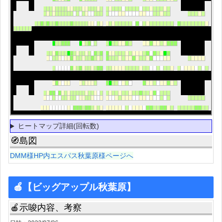
ヒートマップ詳細(回転数)
🧭島図
DMM様HP内エスパス秋葉原様ページへ
🍎【ビッグアップル秋葉原】
🍎示唆内容、考察