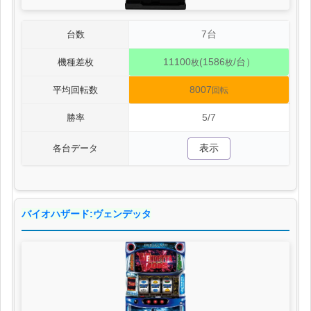
7台
台数
11100
(1586
/台）
機種差枚
枚
枚
8007
平均回転数
回転
5/7
勝率
表示
各台データ
バイオハザード:ヴェンデッタ