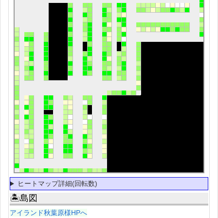
ヒートマップ詳細(回転数)
🏝島図
アイランド秋葉原様HPへ