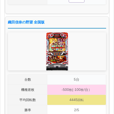
織田信奈の野望 全国版
5台
台数
-500
(-100
/台）
機種差枚
枚
枚
4445
平均回転数
回転
2/5
勝率