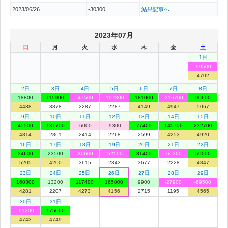
2023/06/26
-30300
結果記事へ
2023年07月
日
月
火
水
木
金
土
1日
-99500
4702
2日
3日
4日
5日
6日
7日
8日
18800
115900
-47500
-107300
181000
-216700
90600
4488
3878
2287
2287
4149
4947
5067
9日
10日
11日
12日
13日
14日
15日
45500
131700
-6000
-9300
77400
145700
232700
4814
2861
2414
2268
2599
4253
4920
16日
17日
18日
19日
20日
21日
22日
34600
23500
-30600
-52500
81400
-66300
59000
5205
4200
3615
2343
3677
2228
4847
23日
24日
25日
26日
27日
28日
29日
160300
13200
117400
165000
9900
-27900
-69500
4281
2207
4273
4156
2715
1195
4565
30日
31日
-91200
175000
4743
4749