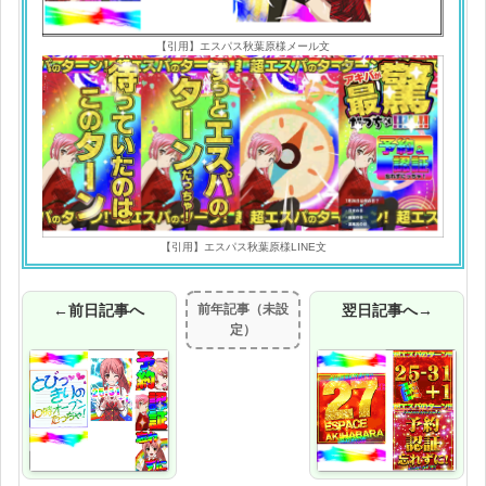
【引用】エスパス秋葉原様メール文
【引用】エスパス秋葉原様LINE文
←前日記事へ
前年記事（未設
翌日記事へ→
定）