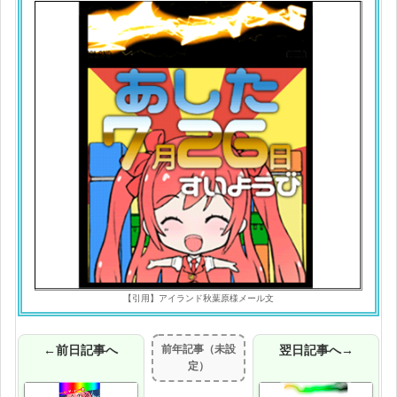
【引用】アイランド秋葉原様メール文
←前日記事へ
前年記事（未設
翌日記事へ→
定）