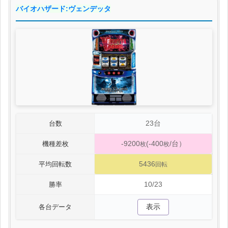
バイオハザード:ヴェンデッタ
23台
台数
-9200
(-400
/台）
機種差枚
枚
枚
5436
平均回転数
回転
10/23
勝率
表示
各台データ