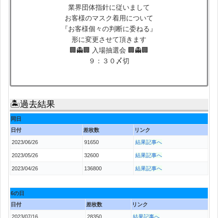
業界団体指針に従いまして
お客様のマスク着用について
『お客様個々の判断に委ねる』
形に変更させて頂きます
🏢👻🏢 入場抽選会 🏢👻🏢
９：３０〆切
🏝過去結果
同日
日付
差枚数
リンク
2023/06/26
91650
結果記事へ
2023/05/26
32600
結果記事へ
2023/04/26
136800
結果記事へ
6の日
日付
差枚数
リンク
2023/07/16
28350
結果記事へ