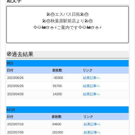
絵文字
🎤🎂エスパス日拓🎤🎂
🎤🎂秋葉原駅前店より🎤🎂
🦅🐶🚂🍺🍚⚡ご案内です🦅🐶🚂🍺🍚⚡
🧭過去結果
同日
日付
差枚数
リンク
2023/06/26
-30300
結果記事へ
2023/05/26
56700
結果記事へ
2023/04/26
14200
結果記事へ
6の日
日付
差枚数
リンク
2023/07/16
34600
結果記事へ
2023/07/06
181000
結果記事へ