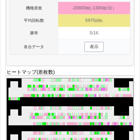
-20800
(-1300
/台）
機種差枚
枚
枚
5975
平均回転数
回転
5/16
勝率
表示
各台データ
ヒートマップ(差枚数)