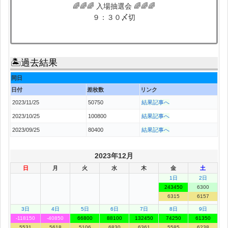
🌈🌈🌈 入場抽選会 🌈🌈🌈
９：３０〆切
🏝過去結果
同日
日付
差枚数
リンク
2023/11/25
50750
結果記事へ
2023/10/25
100800
結果記事へ
2023/09/25
80400
結果記事へ
2023年12月
日
月
火
水
木
金
土
1日
2日
243450
6300
6315
6157
3日
4日
5日
6日
7日
8日
9日
-118150
-40850
66800
88100
132450
74250
61350
5531
5618
5106
6830
6361
5585
6238