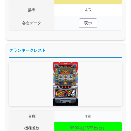
4/5
勝率
表示
各台データ
クランキークレスト
4台
台数
9500
(2375
/台）
機種差枚
枚
枚