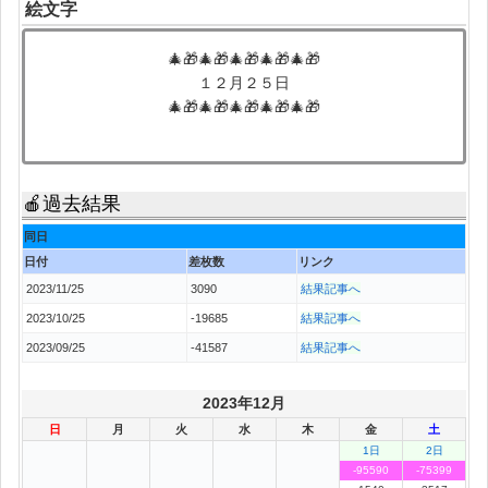
絵文字
🎄🎁🎄🎁🎄🎁🎄🎁🎄🎁
１２月２５日
🎄🎁🎄🎁🎄🎁🎄🎁🎄🎁
🍎過去結果
同日
日付
差枚数
リンク
2023/11/25
3090
結果記事へ
2023/10/25
-19685
結果記事へ
2023/09/25
-41587
結果記事へ
2023年12月
日
月
火
水
木
金
土
1日
2日
-95590
-75399