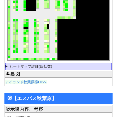
ヒートマップ詳細(回転数)
🏝島図
アイランド秋葉原様HPへ
🧭【エスパス秋葉原】
🧭示唆内容、考察