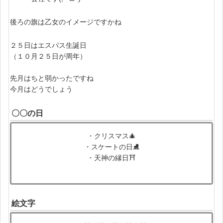
後ろの旗は乙女のイメージですかね
２５日はエスパス生誕日
（１０月２５日が周年）
先月はちと弱かったですね
今月はどうでしょう
〇〇の日
・クリスマス🎄
・スケートの日⛸️
・天神の縁日⛩️
絵文字