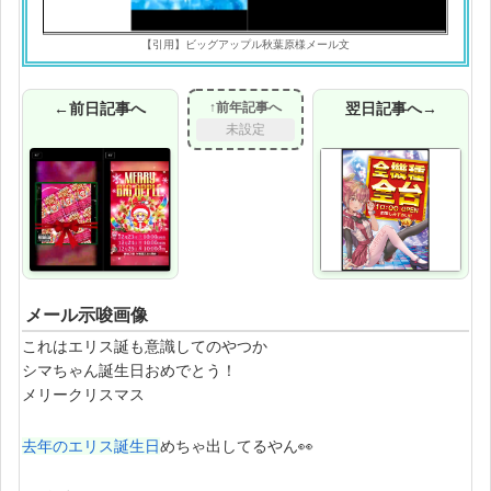
【引用】ビッグアップル秋葉原様メール文
←前日記事へ
↑前年記事へ
翌日記事へ→
未設定
メール示唆画像
これはエリス誕も意識してのやつか
シマちゃん誕生日おめでとう！
メリークリスマス
去年のエリス誕生日
めちゃ出してるやん👀