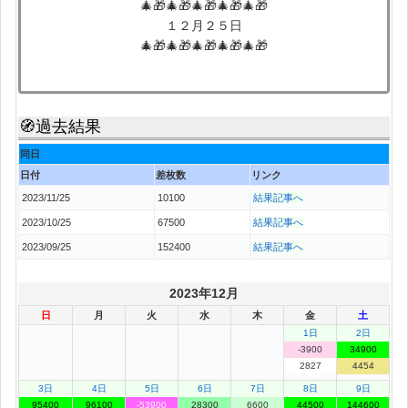
🎄🎁🎄🎁🎄🎁🎄🎁🎄🎁
１２月２５日
🎄🎁🎄🎁🎄🎁🎄🎁🎄🎁
🧭過去結果
同日
日付
差枚数
リンク
2023/11/25
10100
結果記事へ
2023/10/25
67500
結果記事へ
2023/09/25
152400
結果記事へ
2023年12月
日
月
火
水
木
金
土
1日
2日
-3900
34900
2827
4454
3日
4日
5日
6日
7日
8日
9日
95400
96100
-53900
28300
6600
44500
144600