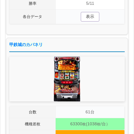
5/11
勝率
表示
各台データ
甲鉄城のカバネリ
61台
台数
63300
(1038
/台）
機種差枚
枚
枚