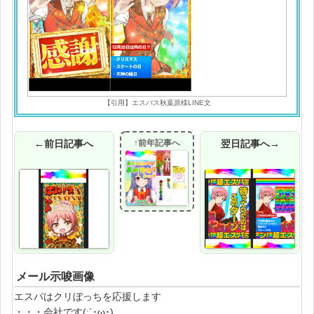
【引用】エスパス秋葉原様LINE文
←前日記事へ
↑前年記事へ
翌日記事へ→
メール示唆画像
エスパはクリぼっちを応援します
・・・会社です(;´･ω･)