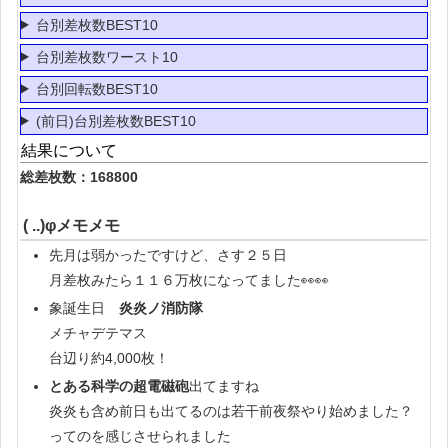
台別差枚数BEST10
台別差枚数ワースト10
台別回転数BEST10
(前日)台別差枚数BEST10
結果について
総差枚数：168800
( ..)φメモメモ
先月は弱かったですけど、さす２５日
月差枚みたら１１６万枚になってました👀👀
象誕生日
炎炎ノ消防隊
メチャデテマス
台辺り約4,000枚！
とある科学の超電磁砲
出てますね
炎炎も含め前日も出てるのは若干前夜祭やり始めました？
ってのを感じさせられました