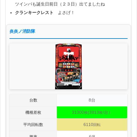
ツインパも誕生日前日（２３日）出てましたね
クランキークレスト
よさげ！
炎炎ノ消防隊
8台
台数
31300
(3913
/台）
機種差枚
枚
枚
6110
平均回転数
回転
6/8
勝率