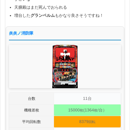
天膳殿はまだ死んでおられる
増台した
グランベルム
もかなり良さそうですね！
炎炎ノ消防隊
11台
台数
15000
(1364
/台）
機種差枚
枚
枚
8379
平均回転数
回転