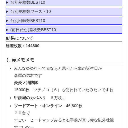
台別差枚数BEST10
台別差枚数ワースト10
台別回転数BEST10
(前日)台別差枚数BEST10
結果について
総差枚数：144800
( ..)φメモメモ
みんな炎炎打ってるなぁと思ったら象の誕生日か
森羅の弟君です
炎炎ノ消防隊
15000枚 ツチノコ（６）も使われていたみたいですね
甲鉄城のカバネリ
６万枚！
ソードアート・オンライン
46,800枚
２０台で
すごい ヒートマップみると右手前が真っ赤な以外壮観
すごいなー