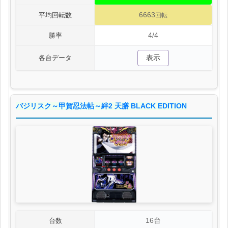
6663
平均回転数
回転
4/4
勝率
表示
各台データ
バジリスク～甲賀忍法帖～絆2 天膳 BLACK EDITION
16台
台数