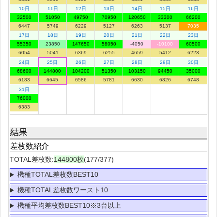
10日
11日
12日
13日
14日
15日
16日
32500
51050
49750
70950
120650
33300
66200
6447
5749
6229
5127
6263
5137
7035
17日
18日
19日
20日
21日
22日
23日
55350
23850
147650
58050
-4050
-10100
60500
6054
5041
6369
6255
4659
5412
6223
24日
25日
26日
27日
28日
29日
30日
68600
144800
104200
51350
103150
94450
35000
6183
6645
6586
5781
6630
6826
6748
31日
76000
6383
結果
差枚数紹介
TOTAL差枚数:
144800枚
(177/377)
機種TOTAL差枚数BEST10
機種TOTAL差枚数ワースト10
機種平均差枚数BEST10※3台以上