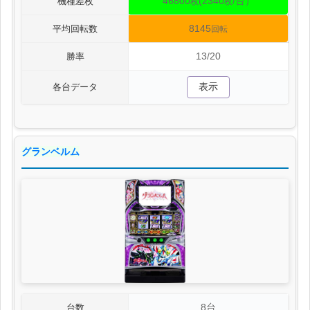
46800
(2340
/台）
機種差枚
枚
枚
8145
平均回転数
回転
13/20
勝率
表示
各台データ
グランベルム
8台
台数