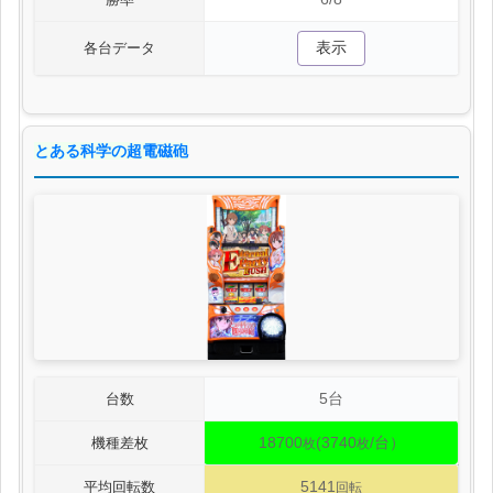
表示
各台データ
とある科学の超電磁砲
5台
台数
18700
(3740
/台）
機種差枚
枚
枚
5141
平均回転数
回転