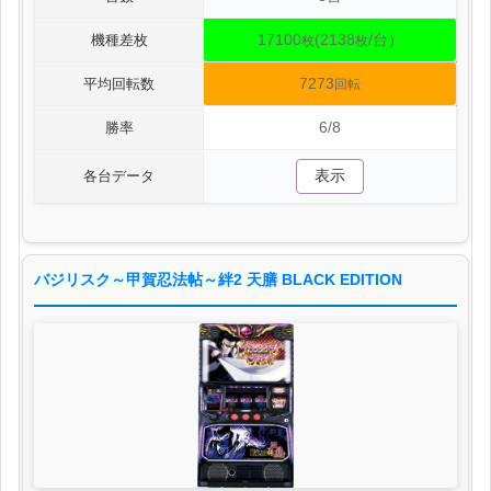
17100
(2138
/台）
機種差枚
枚
枚
7273
平均回転数
回転
6/8
勝率
表示
各台データ
バジリスク～甲賀忍法帖～絆2 天膳 BLACK EDITION