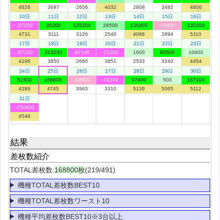
4626
3697
2606
4032
2808
3482
4806
10日
11日
12日
13日
14日
15日
16日
-27200
36200
125200
28500
136400
-18400
130300
4731
3111
3126
2540
4086
2894
5110
17日
18日
19日
20日
21日
22日
23日
-87100
203200
-47100
-21000
1600
80500
10800
4196
3850
2660
3851
2533
3240
4454
24日
25日
26日
27日
28日
29日
30日
51500
168800
-19500
-31200
97400
500
167100
4289
4745
3963
3310
5139
5065
5112
31日
-150600
4546
結果
差枚数紹介
TOTAL差枚数:
168800枚
(219/491)
機種TOTAL差枚数BEST10
機種TOTAL差枚数ワースト10
機種平均差枚数BEST10※3台以上