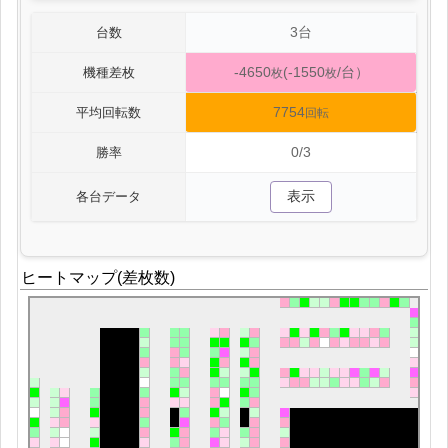
3台
台数
-4650
(-1550
/台）
機種差枚
枚
枚
7754
平均回転数
回転
0/3
勝率
表示
各台データ
ヒートマップ(差枚数)