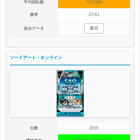
7114
平均回転数
回転
37/61
勝率
表示
各台データ
ソードアート・オンライン
20台
台数