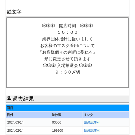
絵文字
🎲🎲🎲 開店時刻 🎲🎲🎲
１０：００
業界団体指針に従いまして
お客様のマスク着用について
『お客様個々の判断に委ねる』
形に変更させて頂きます
🎲🎲🎲 入場抽選会 🎲🎲🎲
９：３０〆切
🏝過去結果
同日
日付
差枚数
リンク
2024/03/14
93500
結果記事へ
2024/02/14
199300
結果記事へ