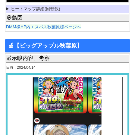
ヒートマップ詳細(回転数)
🧭島図
DMM様HP内エスパス秋葉原様ページへ
🍎【ビッグアップル秋葉原】
🍎示唆内容、考察
日時：2024/04/14