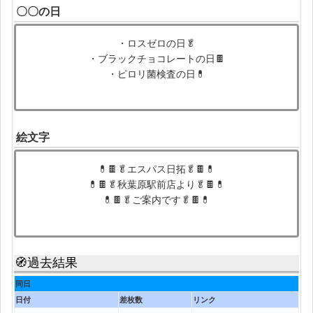
〇〇の日
・ロスゼロの日🥬
・ブラックチョコレートの日🍫
・ピロリ菌検査の日💊
絵文字
💊🍫🥬エスパス日拓🥬🍫💊
💊🍫🥬秋葉原駅前店より🥬🍫💊
💊🍫🥬ご案内です🥬🍫💊
🧭過去結果
同日
日付
差枚数
リンク