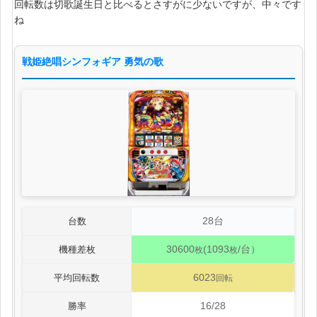
回転数は切歌誕生日と比べるとさすがに少ないですが、中々です
ね
戦姫絶唱シンフォギア 勇気の歌
28台
台数
30600
(1093
/台）
機種差枚
枚
枚
6023
平均回転数
回転
16/28
勝率