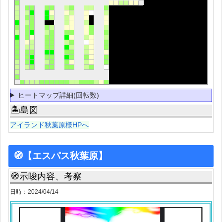
ヒートマップ詳細(回転数)
🏝島図
アイランド秋葉原様HPへ
🧭【エスパス秋葉原】
🧭示唆内容、考察
日時：2024/04/14