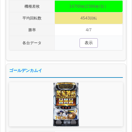
16700
(2386
/台）
機種差枚
枚
枚
4543
平均回転数
回転
4/7
勝率
表示
各台データ
ゴールデンカムイ