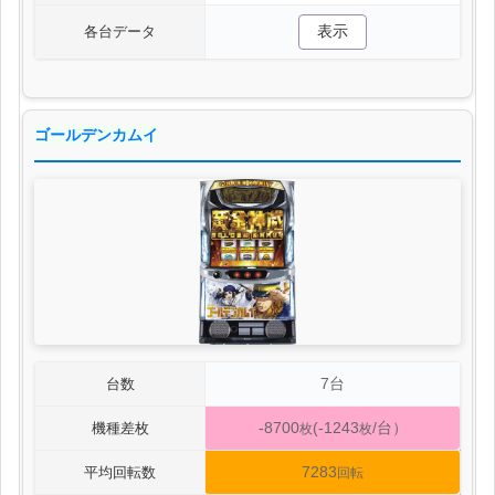
表示
各台データ
ゴールデンカムイ
7台
台数
-8700
(-1243
/台）
機種差枚
枚
枚
7283
平均回転数
回転