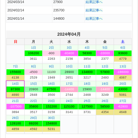
2024/03/14
27900
結果記事へ
2024/02/14
235700
結果記事へ
2024/01/14
144800
結果記事へ
2024年04月
日
月
火
水
木
金
土
1日
2日
3日
4日
5日
6日
106200
-900
-93400
58300
-33000
93600
3611
2263
2156
3854
2377
4779
7日
8日
9日
10日
11日
12日
13日
155600
-4500
11100
28900
134800
57900
-186000
4138
2529
1949
2651
3217
2493
4067
14日
15日
16日
17日
18日
19日
20日
97300
20900
47500
-14400
15900
-14400
43000
4690
2848
3500
2744
2468
3249
5081
21日
22日
23日
24日
25日
26日
27日
-107500
35800
152200
115100
127500
58500
-62800
3894
3517
3158
3141
3731
4354
4648
28日
29日
30日
128100
69200
154800
4859
4592
5231