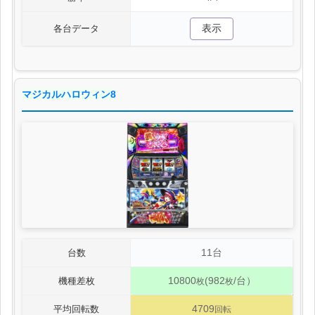
表示
各台データ
マジカルハロウィン8
11台
台数
10800
(982
/台）
機種差枚
枚
枚
4709
平均回転数
回転