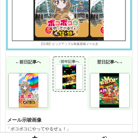
【引用】ビッグアップル秋葉原様メール文
←前日記事へ
↑前年記事へ
翌日記事へ→
メール示唆画像
「ボコボコにやってやるぜぇ！」