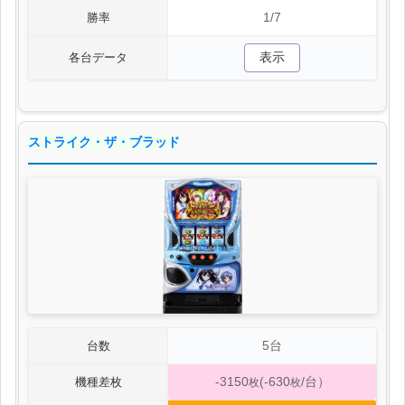
1/7
勝率
表示
各台データ
ストライク・ザ・ブラッド
5台
台数
-3150
(-630
/台）
機種差枚
枚
枚