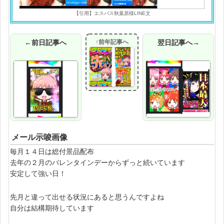
【引用】エスパス秋葉原様LINE文
←前日記事へ
↑前年記事へ
翌日記事へ→
メール示唆画像
毎月１４日は総付景品配布
去年の２月のバレンタインデーからずっと続いています
安定して強い日！
先月と違って出せる状況にあると思うんですよね
自分は結構期待しています