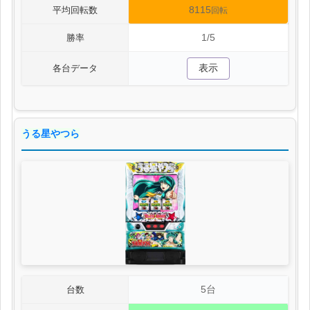
8115
平均回転数
回転
1/5
勝率
表示
各台データ
うる星やつら
5台
台数