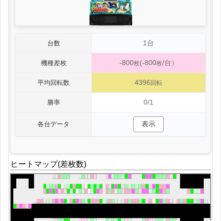
1台
台数
-800
(-800
/台）
機種差枚
枚
枚
4396
平均回転数
回転
0/1
勝率
表示
各台データ
ヒートマップ(差枚数)