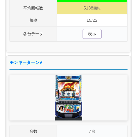
5138
平均回転数
回転
15/22
勝率
表示
各台データ
モンキーターンV
7台
台数