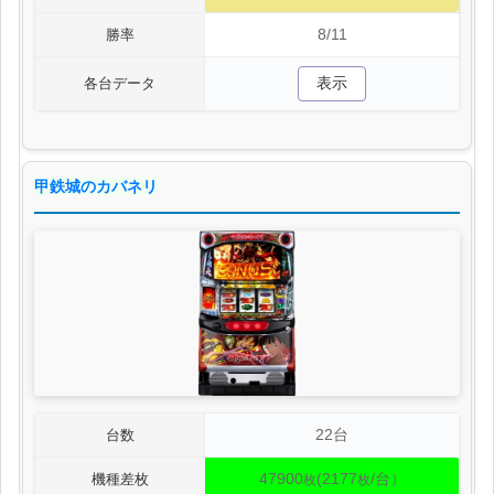
8/11
勝率
表示
各台データ
甲鉄城のカバネリ
22台
台数
47900
(2177
/台）
機種差枚
枚
枚