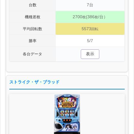
7台
台数
2700
(386
/台）
機種差枚
枚
枚
5573
平均回転数
回転
5/7
勝率
表示
各台データ
ストライク・ザ・ブラッド