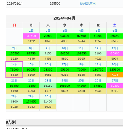
2024/01/14
165500
結果記事へ
2024年04月
日
月
火
水
木
金
土
1日
2日
3日
4日
5日
6日
-37500
79900
94400
87500
68200
39450
5422
4340
4380
5244
4257
6599
7日
8日
9日
10日
11日
12日
13日
106500
87750
7150
94200
108950
9100
-26900
5520
4846
4453
5870
5565
4929
5904
14日
15日
16日
17日
18日
19日
20日
71600
96050
93300
55900
70000
130700
125300
5630
6199
6051
6318
5145
5869
7175
21日
22日
23日
24日
25日
26日
27日
58450
71850
15150
105300
44200
67850
-80300
6160
4903
4175
5685
4588
5948
5710
28日
29日
30日
6300
174950
11400
5925
6283
6933
結果