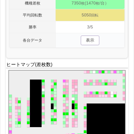
7350
(1470
/台）
機種差枚
枚
枚
5050
平均回転数
回転
3/5
勝率
表示
各台データ
ヒートマップ(差枚数)