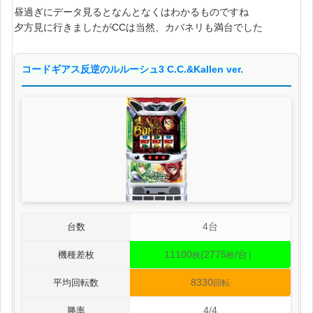
昼過ぎにデータ見るとなんとなくはわかるものですね
夕方見に行きましたがCCは当然、カバネリも満台でした
コードギアス反逆のルルーシュ3 C.C.&Kallen ver.
4台
台数
11100
(2775
/台）
機種差枚
枚
枚
8330
平均回転数
回転
4/4
勝率