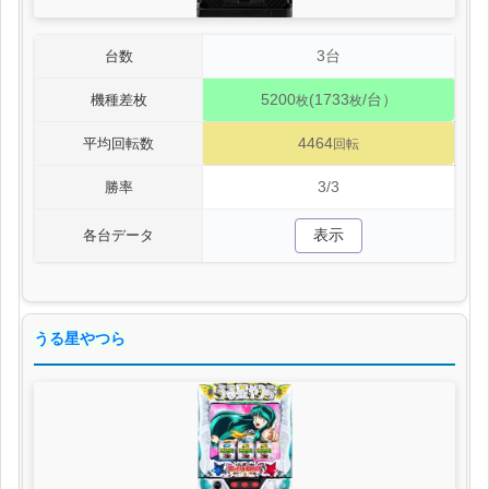
3台
台数
5200
(1733
/台）
機種差枚
枚
枚
4464
平均回転数
回転
3/3
勝率
表示
各台データ
うる星やつら