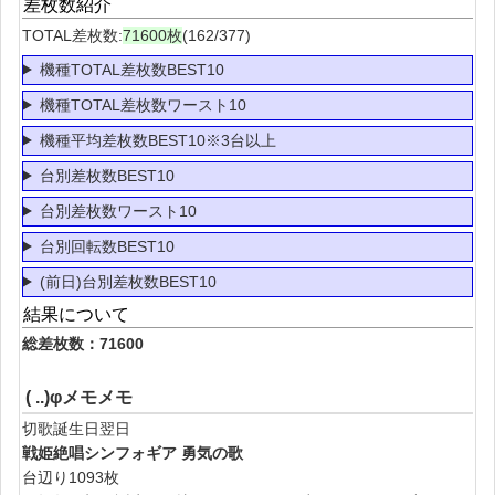
差枚数紹介
TOTAL差枚数:
71600枚
(162/377)
機種TOTAL差枚数BEST10
機種TOTAL差枚数ワースト10
機種平均差枚数BEST10※3台以上
台別差枚数BEST10
台別差枚数ワースト10
台別回転数BEST10
(前日)台別差枚数BEST10
結果について
総差枚数：71600
( ..)φメモメモ
切歌誕生日翌日
戦姫絶唱シンフォギア 勇気の歌
台辺り1093枚