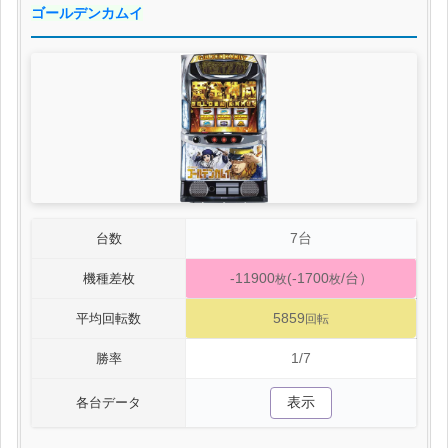
ゴールデンカムイ
7台
台数
-11900
(-1700
/台）
機種差枚
枚
枚
5859
平均回転数
回転
1/7
勝率
表示
各台データ