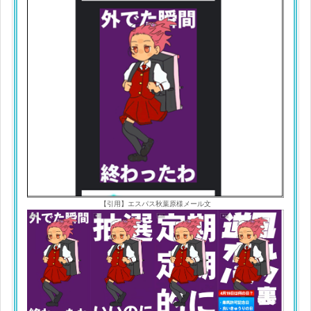
【引用】エスパス秋葉原様メール文