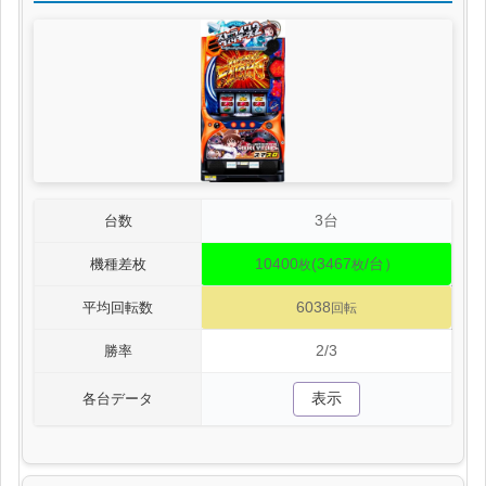
3台
台数
10400
(3467
/台）
機種差枚
枚
枚
6038
平均回転数
回転
2/3
勝率
表示
各台データ