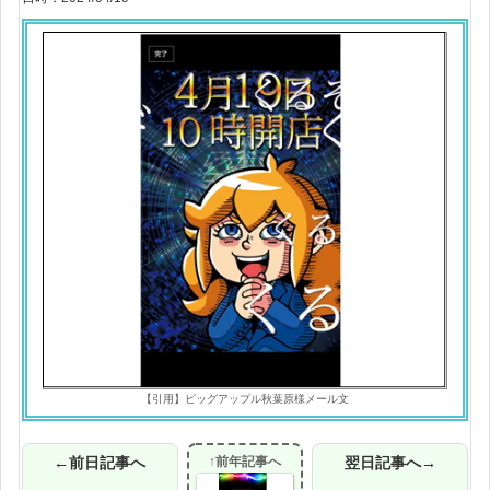
【引用】ビッグアップル秋葉原様メール文
←前日記事へ
↑前年記事へ
翌日記事へ→