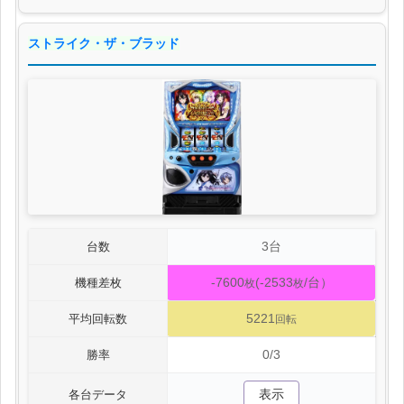
ストライク・ザ・ブラッド
3台
台数
-7600
(-2533
/台）
機種差枚
枚
枚
5221
平均回転数
回転
0/3
勝率
表示
各台データ