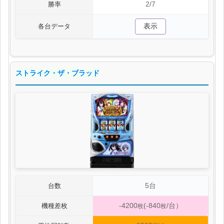
2/7
勝率
表示
各台データ
ストライク・ザ・ブラッド
5台
台数
-4200
(-840
/台）
機種差枚
枚
枚