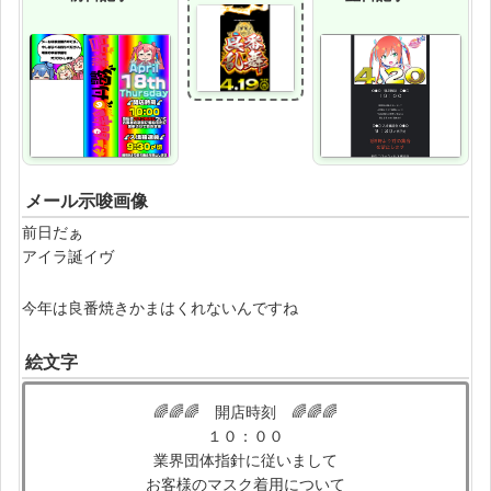
メール示唆画像
前日だぁ
アイラ誕イヴ
今年は良番焼きかまはくれないんですね
絵文字
🌈🌈🌈 開店時刻 🌈🌈🌈
１０：００
業界団体指針に従いまして
お客様のマスク着用について