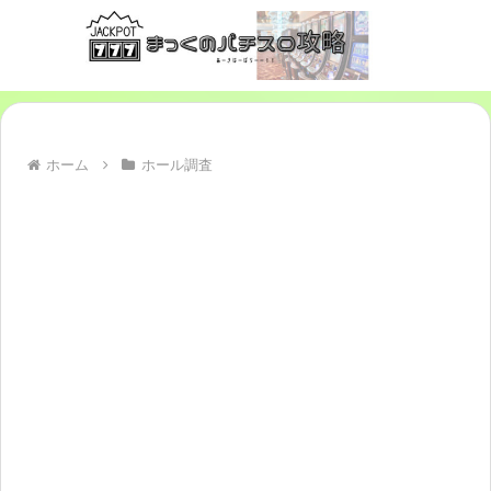
ホーム
ホール調査