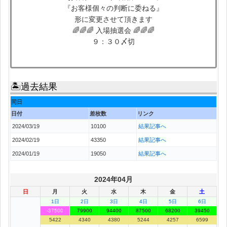
『お客様個々の判断に委ねる』
形に変更させて頂きます
🌈🌈🌈 入場抽選会 🌈🌈🌈
９：３０〆切
🏝過去結果
同日
日付
差枚数
リンク
2024/03/19
10100
結果記事へ
2024/02/19
43350
結果記事へ
2024/01/19
19050
結果記事へ
2024年04月
日
月
火
水
木
金
土
1日
2日
3日
4日
5日
6日
-37500
79900
94400
87500
68200
39450
5422
4340
4380
5244
4257
6599