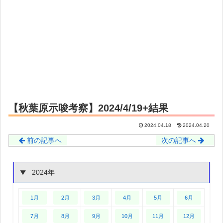
【秋葉原示唆考察】2024/4/19+結果
2024.04.18
2024.04.20
前の記事へ
次の記事へ
2024年
1月
2月
3月
4月
5月
6月
7月
8月
9月
10月
11月
12月