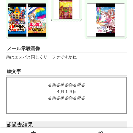
メール示唆画像
🎂はエスパと同じくリーファですかね
絵文字
🍎🎂🍎🌈🍎🎂🍎🌈🍎
４月１９日
🍎🎂🍎🌈🍎🎂🍎🌈🍎
🍎過去結果