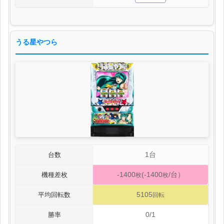
うる星やつら
1台
台数
-1400
(-1400
/台）
機種差枚
枚
枚
5105
平均回転数
回転
0/1
勝率