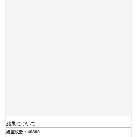
結果について
総差枚数：46800