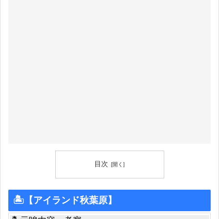
目次
🏝【アイランド秋葉原】