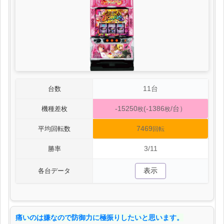
11台
台数
-15250
(-1386
/台）
機種差枚
枚
枚
7469
平均回転数
回転
3/11
勝率
表示
各台データ
痛いのは嫌なので防御力に極振りしたいと思います。