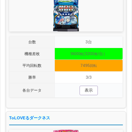
3台
台数
9600
(3200
/台）
機種差枚
枚
枚
7495
平均回転数
回転
3/3
勝率
表示
各台データ
ToLOVEるダークネス