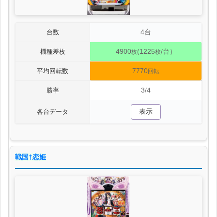
4台
台数
4900
(1225
/台）
機種差枚
枚
枚
7770
平均回転数
回転
3/4
勝率
表示
各台データ
戦国†恋姫