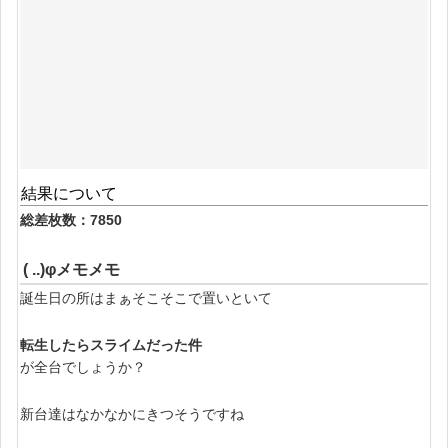
結果について
総差枚数：7850
( ..)φメモメモ
誕生日の所はまぁそこそこで置いといて
転生したらスライムだった件
が全台でしょうか？
新台達はなかなかにきつそうですね