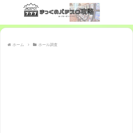
ホーム
ホール調査