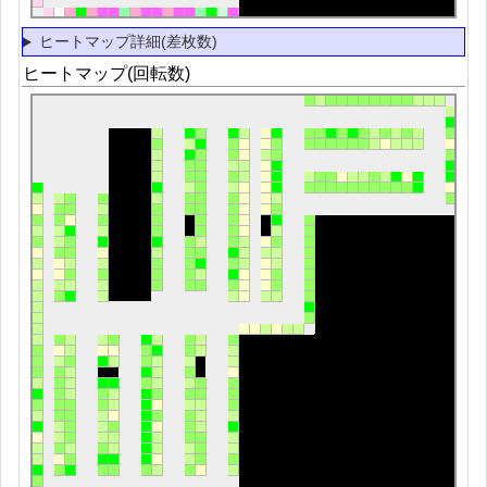
ヒートマップ詳細(差枚数)
ヒートマップ(回転数)