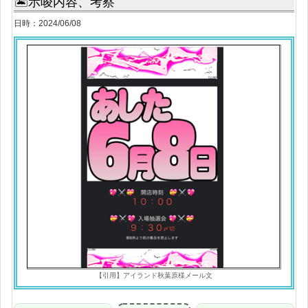
🏝示唆内容、考察
日時：2024/06/08
【引用】アイランド秋葉原様メール文