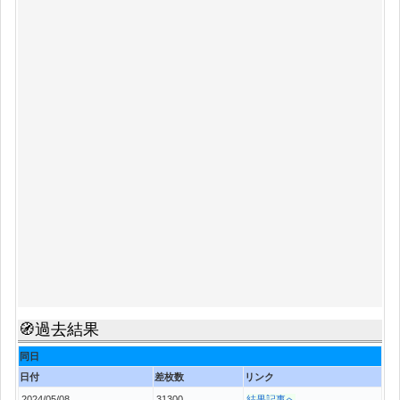
🧭過去結果
同日
日付
差枚数
リンク
2024/05/08
31300
結果記事へ