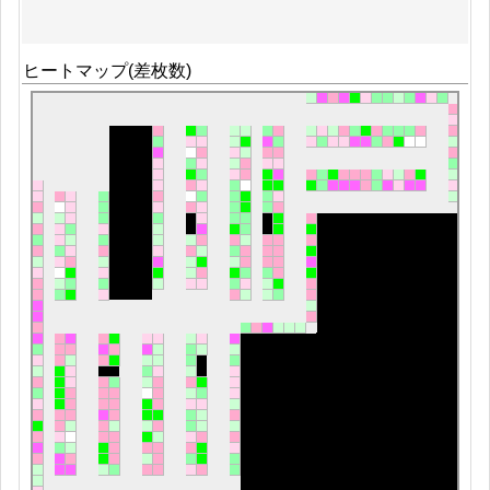
ヒートマップ(差枚数)