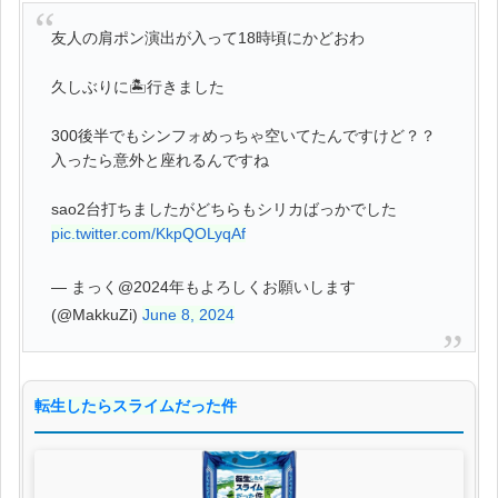
友人の肩ポン演出が入って18時頃にかどおわ
久しぶりに🏝️行きました
300後半でもシンフォめっちゃ空いてたんですけど？？
入ったら意外と座れるんですね
sao2台打ちましたがどちらもシリカばっかでした
pic.twitter.com/KkpQOLyqAf
— まっく@2024年もよろしくお願いします
(@MakkuZi)
June 8, 2024
転生したらスライムだった件