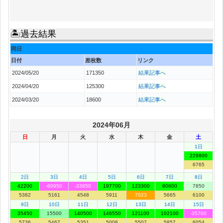
🏝過去結果
同日
日付
差枚数
リンク
2024/05/20
171350
結果記事へ
2024/04/20
125300
結果記事へ
2024/03/20
18600
結果記事へ
2024年06月
日
月
火
水
木
金
土
1日
229800
6765
2日
3日
4日
5日
6日
7日
8日
42200
-60950
-33850
197700
123300
80600
7850
5382
5161
4548
5911
7023
5665
6100
9日
10日
11日
12日
13日
14日
15日
35450
15500
140500
146550
121100
102100
-35700
5736
5467
5351
5008
5507
5857
6054