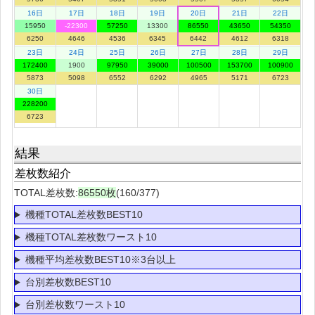
16日
17日
18日
19日
20日
21日
22日
15950
-22300
57250
13300
86550
43650
54350
6250
4646
4536
6345
6442
4612
6318
23日
24日
25日
26日
27日
28日
29日
172400
1900
97950
39000
100500
153700
100900
5873
5098
6552
6292
4965
5171
6723
30日
228200
6723
結果
差枚数紹介
TOTAL差枚数:
86550枚
(160/377)
機種TOTAL差枚数BEST10
機種TOTAL差枚数ワースト10
機種平均差枚数BEST10※3台以上
台別差枚数BEST10
台別差枚数ワースト10