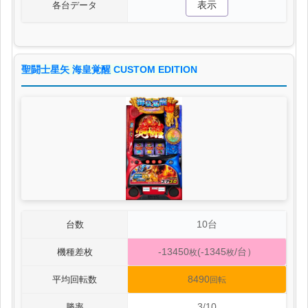
表示
各台データ
聖闘士星矢 海皇覚醒 CUSTOM EDITION
10台
台数
-13450
(-1345
/台）
機種差枚
枚
枚
8490
平均回転数
回転
3/10
勝率