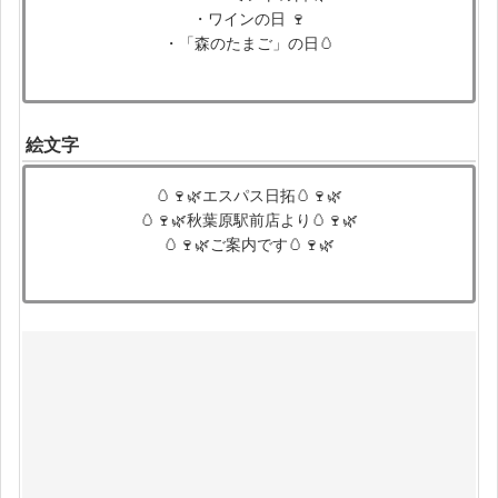
・ワインの日 🍷
・「森のたまご」の日🥚
絵文字
🥚🍷🌿エスパス日拓🥚🍷🌿
🥚🍷🌿秋葉原駅前店より🥚🍷🌿
🥚🍷🌿ご案内です🥚🍷🌿