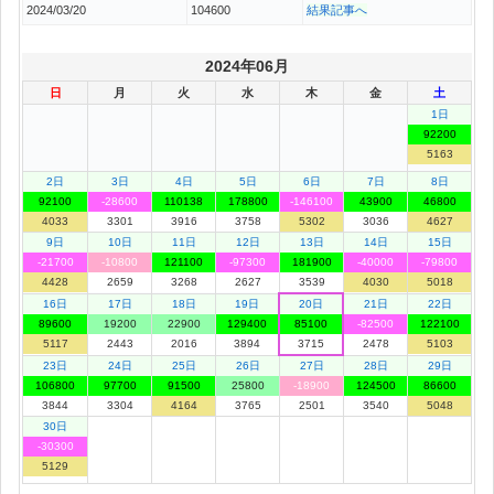
2024/03/20
104600
結果記事へ
2024年06月
日
月
火
水
木
金
土
1日
92200
5163
2日
3日
4日
5日
6日
7日
8日
92100
-28600
110138
178800
-146100
43900
46800
4033
3301
3916
3758
5302
3036
4627
9日
10日
11日
12日
13日
14日
15日
-21700
-10800
121100
-97300
181900
-40000
-79800
4428
2659
3268
2627
3539
4030
5018
16日
17日
18日
19日
20日
21日
22日
89600
19200
22900
129400
85100
-82500
122100
5117
2443
2016
3894
3715
2478
5103
23日
24日
25日
26日
27日
28日
29日
106800
97700
91500
25800
-18900
124500
86600
3844
3304
4164
3765
2501
3540
5048
30日
-30300
5129