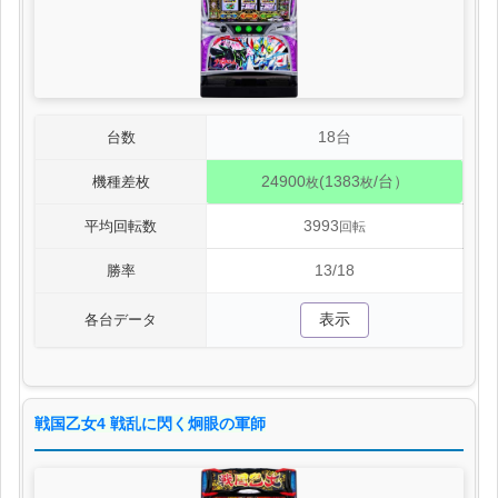
18台
台数
24900
(1383
/台）
機種差枚
枚
枚
3993
平均回転数
回転
13/18
勝率
表示
各台データ
戦国乙女4 戦乱に閃く炯眼の軍師