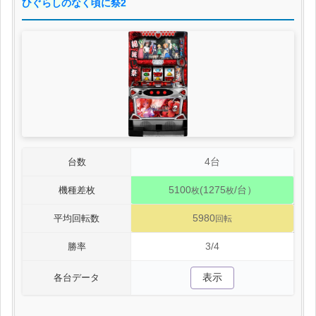
ひぐらしのなく頃に祭2
4台
台数
5100
(1275
/台）
機種差枚
枚
枚
5980
平均回転数
回転
3/4
勝率
表示
各台データ