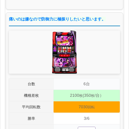
痛いのは嫌なので防御力に極振りしたいと思います。
6台
台数
2100
(350
/台）
機種差枚
枚
枚
7030
平均回転数
回転
3/6
勝率