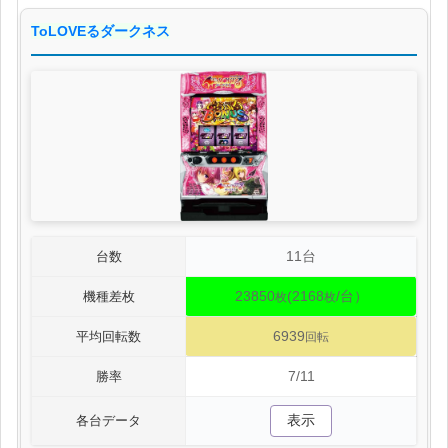
ToLOVEるダークネス
11台
台数
23850
(2168
/台）
機種差枚
枚
枚
6939
平均回転数
回転
7/11
勝率
表示
各台データ