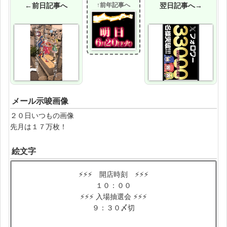
←前日記事へ
↑前年記事へ
翌日記事へ→
メール示唆画像
２０日いつもの画像
先月は１７万枚！
絵文字
⚡⚡⚡ 開店時刻 ⚡⚡⚡
１０：００
⚡⚡⚡ 入場抽選会 ⚡⚡⚡
９：３０〆切