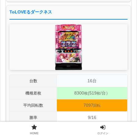
ToLOVEるダークネス
16台
台数
8300
(519
/台）
機種差枚
枚
枚
7097
平均回転数
回転
9/16
勝率
表示
各台データ
HOME
ログイン