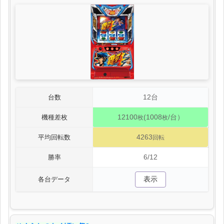
12台
台数
12100
(1008
/台）
機種差枚
枚
枚
4263
平均回転数
回転
6/12
勝率
表示
各台データ