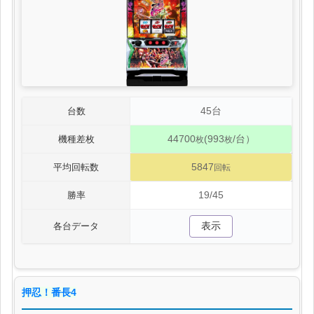
45台
台数
44700
(993
/台）
機種差枚
枚
枚
5847
平均回転数
回転
19/45
勝率
表示
各台データ
押忍！番長4