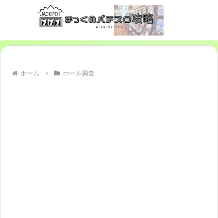
ホーム
ホール調査