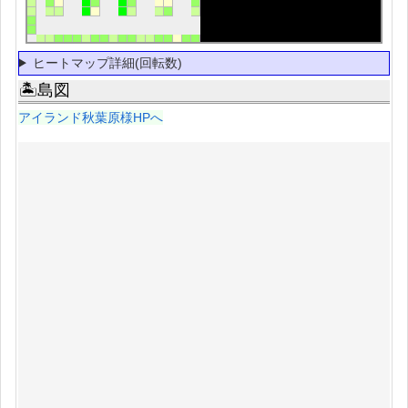
ヒートマップ詳細(回転数)
🏝島図
アイランド秋葉原様HPへ