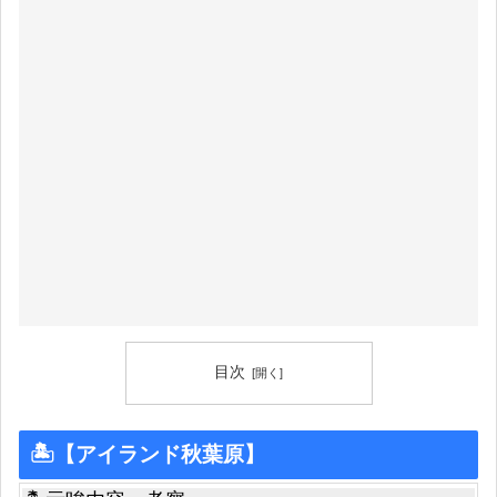
目次
🏝【アイランド秋葉原】