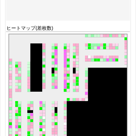
ヒートマップ(差枚数)