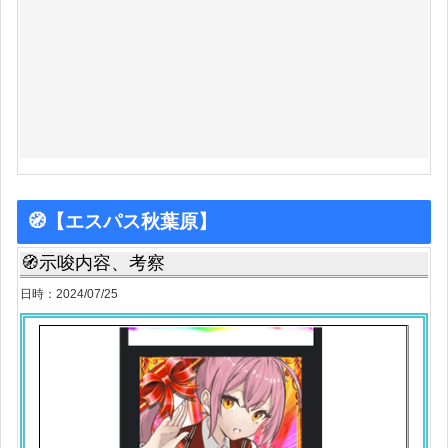
🧭【エスパス秋葉原】
🧭示唆内容、考察
日時：2024/07/25