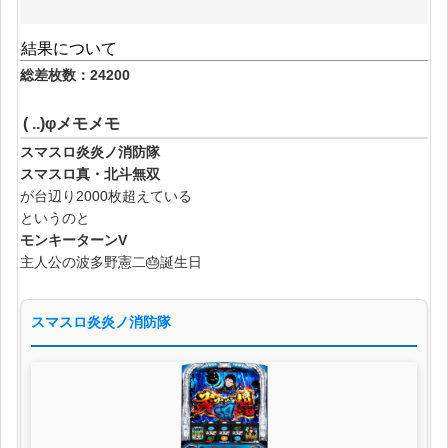
結果について
総差枚数：24200
( ..)φメモメモ
スマスロ炎炎ノ消防隊
スマスロ真・北斗無双
が台辺り2000枚超えている
というのと
モンキーターンV
主人公の波多野憲二🎂誕生日
スマスロ炎炎ノ消防隊