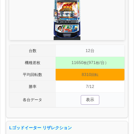
12台
台数
11650
(971
/台）
機種差枚
枚
枚
8310
平均回転数
回転
7/12
勝率
表示
各台データ
Lゴッドイーター リザレクション