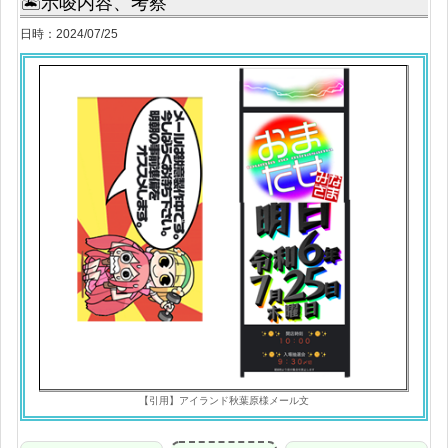
🏝示唆内容、考察
日時：2024/07/25
【引用】アイランド秋葉原様メール文