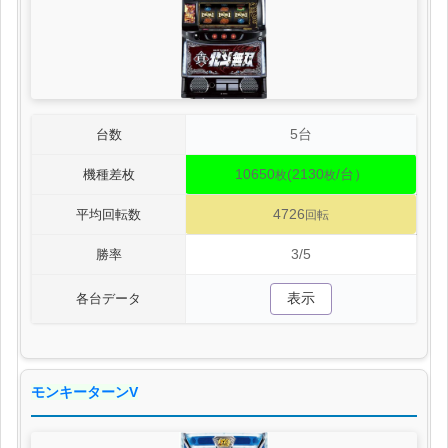
5台
台数
10650
(2130
/台）
機種差枚
枚
枚
4726
平均回転数
回転
3/5
勝率
表示
各台データ
モンキーターンV