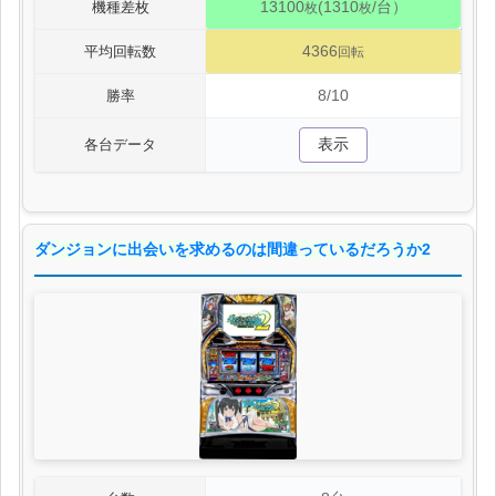
13100
(1310
/台）
機種差枚
枚
枚
4366
平均回転数
回転
8/10
勝率
表示
各台データ
ダンジョンに出会いを求めるのは間違っているだろうか2