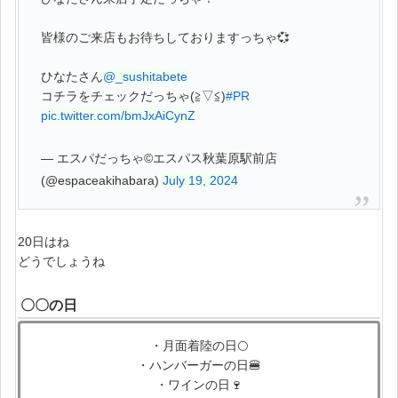
皆様のご来店もお待ちしておりますっちゃ💞
ひなたさん
@_sushitabete
コチラをチェックだっちゃ(≧▽≦)
#PR
pic.twitter.com/bmJxAiCynZ
— エスパだっちゃ©エスパス秋葉原駅前店
(@espaceakihabara)
July 19, 2024
20日はね
どうでしょうね
〇〇の日
・月面着陸の日🌕
・ハンバーガーの日🍔
・ワインの日🍷