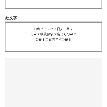
絵文字
🌕🍔🍷エスパス日拓🌕🍔🍷
🌕🍔🍷秋葉原駅前店より🌕🍔🍷
🌕🍔🍷ご案内です🌕🍔🍷