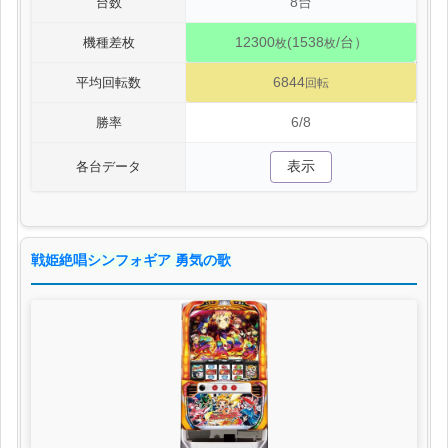
8台
台数
12300
(1538
/台）
機種差枚
枚
枚
6844
平均回転数
回転
6/8
勝率
表示
各台データ
戦姫絶唱シンフォギア 勇気の歌