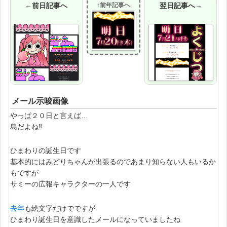
←前日記事へ
↑前年記事へ
翌日記事へ→
メール示唆画像
やっぱ２０日と言えば…
島だよね‼
ひまわりの誕生日です
基本的にはみどりちゃんが出張るのであまり知らない人もいるか
もですが
サミーの広報キャラクターの一人です
去年
も絵文字だけでですが
ひまわり誕生日を意識したメールになっていましたね