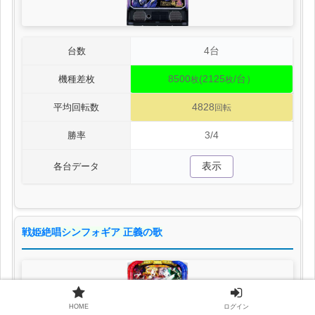
4台
台数
8500
(2125
/台）
機種差枚
枚
枚
4828
平均回転数
回転
3/4
勝率
表示
各台データ
戦姫絶唱シンフォギア 正義の歌
HOME
ログイン