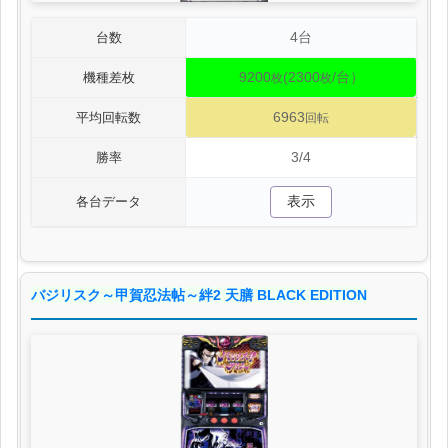
4台
台数
9200
(2300
/台）
機種差枚
枚
枚
6963
平均回転数
回転
3/4
勝率
表示
各台データ
バジリスク～甲賀忍法帖～絆2 天膳 BLACK EDITION