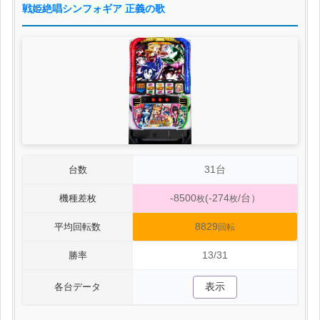
戦姫絶唱シンフォギア 正義の歌
31台
台数
-8500
(-274
/台）
機種差枚
枚
枚
8829
平均回転数
回転
13/31
勝率
表示
各台データ