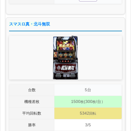
スマスロ真・北斗無双
5台
台数
1500
(300
/台）
機種差枚
枚
枚
5342
平均回転数
回転
3/5
勝率