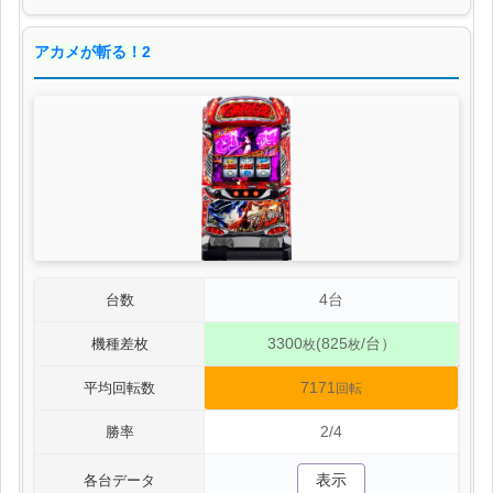
アカメが斬る！2
4台
台数
3300
(825
/台）
機種差枚
枚
枚
7171
平均回転数
回転
2/4
勝率
表示
各台データ