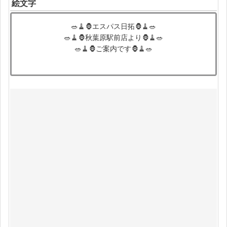
絵文字
🥗🧹🦍エスパス日拓🦍🧹🥗
🥗🧹🦍秋葉原駅前店より🦍🧹🥗
🥗🧹🦍ご案内です🦍🧹🥗