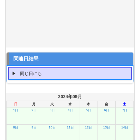
関連日結果
同じ日にち
2024年09月
日
月
火
水
木
金
土
1日
2日
3日
4日
5日
6日
7日
8日
9日
10日
11日
12日
13日
14日