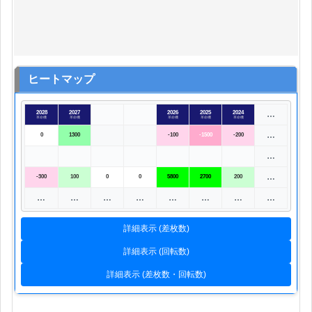
ヒートマップ
2028
2027
2026
2025
2024
…
革命機
革命機
革命機
革命機
革命機
…
0
1300
-100
-1500
-200
…
…
-300
100
0
0
5800
2700
200
…
…
…
…
…
…
…
…
詳細表示 (差枚数)
詳細表示 (回転数)
詳細表示 (差枚数・回転数)