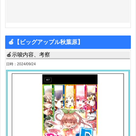
🍎【ビッグアップル秋葉原】
🍎示唆内容、考察
日時：2024/09/24