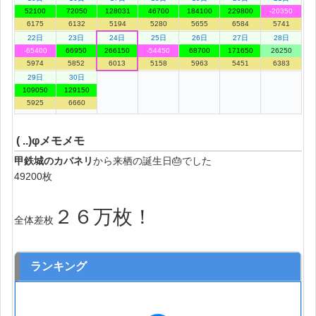
52100
72050
128031
46700
184100
229800
-20350
6175
6132
5194
5280
5655
6584
5741
22日
23日
24日
25日
26日
27日
28日
-65400
66950
266150
-54450
68700
171650
26250
5974
5852
6013
5158
5963
5451
6383
29日
30日
109050
129150
5925
6660
( ..)φメモメモ
甲鉄城のカバネリ
から来栖の誕生日🎂でした
49200枚
２６万枚！
全体差枚
ランキング