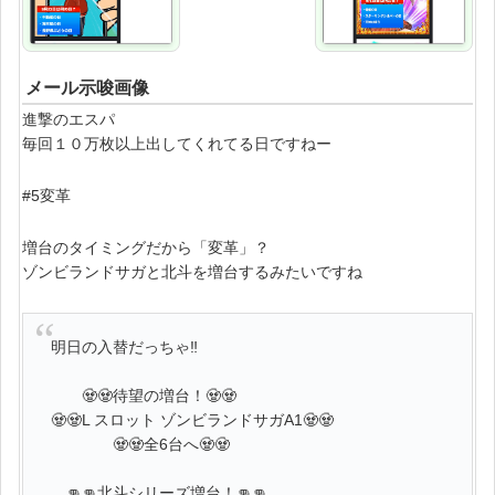
メール示唆画像
進撃のエスパ
毎回１０万枚以上出してくれてる日ですねー
#5変革
増台のタイミングだから「変革」？
ゾンビランドサガと北斗を増台するみたいですね
明日の入替だっちゃ‼️
🧟🧟待望の増台！🧟🧟
🧟🧟L スロット ゾンビランドサガA1🧟🧟
🧟🧟全6台へ🧟🧟
👊👊北斗シリーズ増台！👊👊