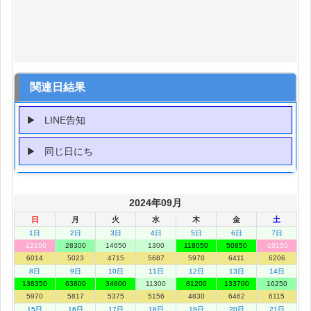
関連日結果
LINE告知
同じ日にち
2024年09月
日
月
火
水
木
金
土
1日
2日
3日
4日
5日
6日
7日
-12100
28300
14650
1300
118050
50850
-19150
6014
5023
4715
5687
5970
6411
6206
8日
9日
10日
11日
12日
13日
14日
138350
63800
34600
11300
81200
133700
16250
5970
5817
5375
5156
4830
6462
6115
15日
16日
17日
18日
19日
20日
21日