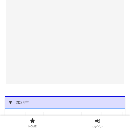
2024年
1月
2月
3月
4月
5月
6月
1月
2月
3月
4月
5月
6月
HOME
ログイン
7月
8月
9月
10月
11月
12月