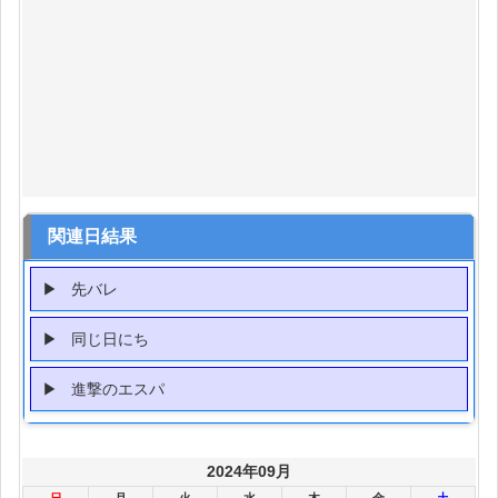
関連日結果
先バレ
同じ日にち
進撃のエスパ
2024年09月
日
月
火
水
木
金
土