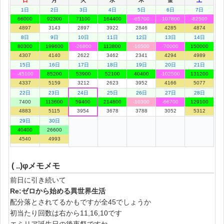
1日
2日
3日
4日
5日
6日
7日
66000
92300
71100
164400
-65700
-107800
-82500
4897
3143
2897
3922
2846
4285
4874
8日
9日
10日
11日
12日
13日
14日
80300
199600
-26800
113800
-16500
-70000
150000
4307
4140
2622
3462
2341
4294
4989
15日
16日
17日
18日
19日
20日
21日
-45100
85200
53900
52100
40400
-102500
131200
4337
5159
3212
2623
3952
4166
5077
22日
23日
24日
25日
26日
27日
28日
7400
113600
59400
214800
-10300
-66700
129100
4883
5115
3954
3678
3788
3052
5312
29日
30日
40400
26600
4540
4993
( ..)φメモメモ
前日に引き続いて
Re:ゼロから始める異世界生活
配分落とされてるかもですが全45でしょうか
初当たり回数は右から11,16,10です