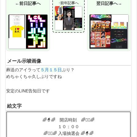
←前日記事へ
↑前年記事へ
翌日記事へ→
メール示唆画像
葬送のアイラって
５月１５日
ぶり？
めちゃくちゃ久しぶりですね
安定のLINE告知日です
絵文字
🌈🧙🌈 開店時刻 🌈🧙‍♂️🌈
１０：００
🌈🧙‍♂️🌈 入場抽選会 🌈🧙🌈