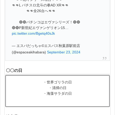
👊👊L パチスロ北斗の拳AD XR👊👊
👊👊全26台へ👊👊
🔴🔴パチンコはエヴァシリーズ！🔴🔴
🔴🔴P新世紀エヴァンゲリオン15…
pic.twitter.com/Bgetq40sJk
— エスパだっちゃ©エスパス秋葉原駅前店
(@espaceakihabara)
September 23, 2024
〇〇の日
・世界ゴリラの日
・清掃の日
・海藻サラダの日