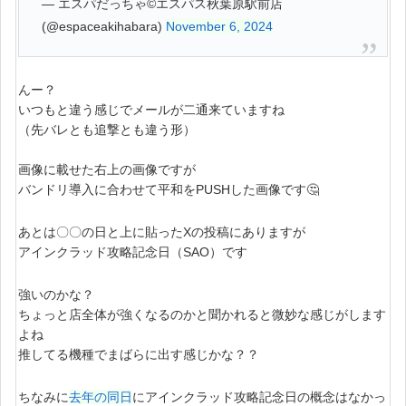
— エスパだっちゃ©エスパス秋葉原駅前店
(@espaceakihabara)
November 6, 2024
んー？
いつもと違う感じでメールが二通来ていますね
（先バレとも追撃とも違う形）
画像に載せた右上の画像ですが
バンドリ導入に合わせて平和をPUSHした画像です🤔
あとは〇〇の日と上に貼ったXの投稿にありますが
アインクラッド攻略記念日（SAO）です
強いのかな？
ちょっと店全体が強くなるのかと聞かれると微妙な感じがします
よね
推してる機種でまばらに出す感じかな？？
ちなみに
去年の同日
にアインクラッド攻略記念日の概念はなかっ