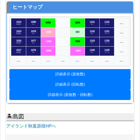
ヒートマップ
1013
1080
1101
1132
…
6450
5250
戦姫絶
Re:
Re:
ガール
1015
1078
1102
1131
…
-1650
600
戦姫絶
Re:
Re:
ガール
1016
1077
1103
1130
…
-2250
3900
戦姫絶
Re:
Re:
ガール
1017
1076
1105
1128
…
-5000
-4950
戦姫絶
Re:
Re:
ガール
…
…
…
…
…
…
…
…
詳細表示 (差枚数)
詳細表示 (回転数)
詳細表示 (差枚数・回転数)
🏝島図
アイランド秋葉原様HPへ