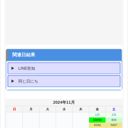
関連日結果
LINE告知
同じ日にち
2024年11月
日
月
火
水
木
金
土
1日
2日
63650
900
6089
5887