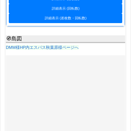
詳細表示 (回転数)
詳細表示 (差枚数・回転数)
🧭島図
DMM様HP内エスパス秋葉原様ページへ