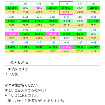
3日
4日
5日
6日
7日
8日
9日
205350
5900
-9150
115400
167850
1000
111950
6136
5757
4739
6116
6315
4968
6182
10日
11日
12日
13日
14日
15日
16日
52450
111300
173650
118050
23050
3950
167750
5892
6285
4506
6051
4314
4945
6274
17日
18日
19日
20日
21日
22日
23日
-73100
44700
132650
-23150
53700
83200
3850
5537
5279
6083
6298
3536
5838
6100
24日
25日
26日
27日
28日
29日
30日
51800
84550
40550
137400
-77250
90500
133550
5813
5545
5846
5081
5348
5732
6711
( ..)φメモメモ
LINE告知さすが
１６万枚
かぐや様は告らせたい
すごい全台入れてるのかな？
そういえばあれですね
【推しの子】と作者繋がりがありますね