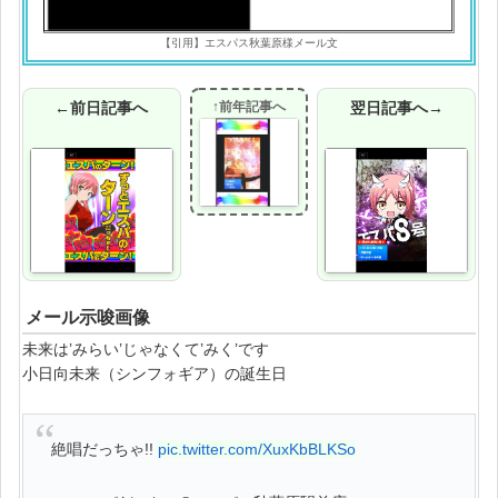
【引用】エスパス秋葉原様メール文
←前日記事へ
↑前年記事へ
翌日記事へ→
メール示唆画像
未来は’みらい’じゃなくて’みく’です
小日向未来（シンフォギア）の誕生日
絶唱だっちゃ!!
pic.twitter.com/XuxKbBLKSo