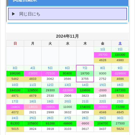
同じ日にち
2024年11月
日
月
火
水
木
金
土
1日
2日
-35700
110300
4628
4980
3日
4日
5日
6日
7日
8日
9日
106200
-23000
-72100
90400
19700
9300
-128600
5462
4833
3062
3586
3755
2752
4686
10日
11日
12日
13日
14日
15日
16日
194100
129500
29300
-112600
119600
-2000
247300
4971
4679
2530
2906
3823
2485
5703
17日
18日
19日
20日
21日
22日
23日
-34400
-14600
-39800
11000
154000
-30900
72200
4072
2621
2999
3632
3859
4046
4845
24日
25日
26日
27日
28日
29日
30日
81300
105900
91200
48600
-9900
104700
27500
5015
3824
3918
3103
3617
3437
5624