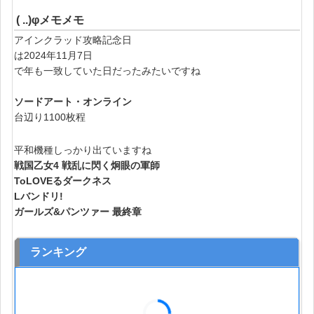
( ..)φメモメモ
アインクラッド攻略記念日
は2024年11月7日
で年も一致していた日だったみたいですね
ソードアート・オンライン
台辺り1100枚程
平和機種しっかり出ていますね
戦国乙女4 戦乱に閃く炯眼の軍師
ToLOVEるダークネス
Lバンドリ!
ガールズ&パンツァー 最終章
ランキング