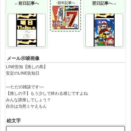
←前日記事へ
↑前年記事へ
翌日記事へ→
メール示唆画像
LINE告知【推しの島】
安定のLINE告知日
~~ただの雑談です~~
【推しの子】もう少しで終わる感じですよね
みんな誰推しでしょう？
自分は当然ミヤえもん
絵文字