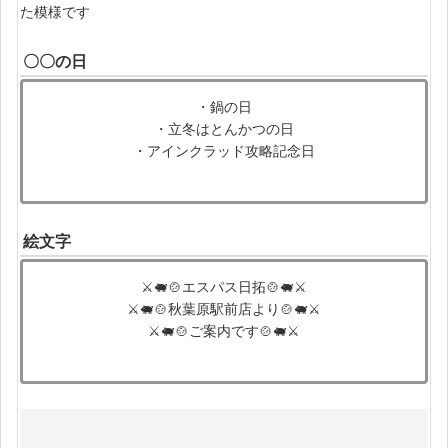
た模様です
〇〇の日
・鍋の日
・立冬はとんかつの日
・アインクラッド攻略記念日
絵文字
⚔🐖🍲エスパス日拓🍲🐖⚔
⚔🐖🍲秋葉原駅前店より🍲🐖⚔
⚔🐖🍲ご案内です🍲🐖⚔