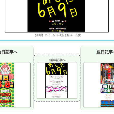
【引用】アイランド秋葉原様メール文
前日記事へ
翌日記事
↑前年記事へ