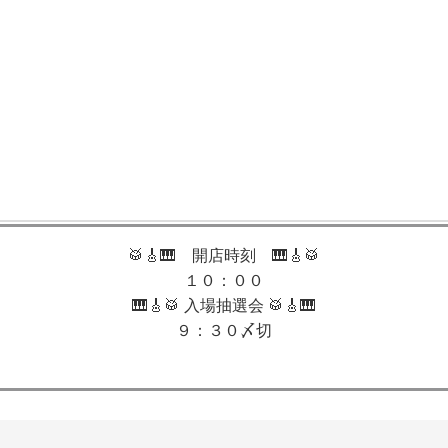
🥁🎸🎹 開店時刻 🎹🎸🥁
１０：００
🎹🎸🥁 入場抽選会 🥁🎸🎹
９：３０〆切