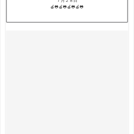
７月２８日
🍎🐸🍎🐸🍎🐸🍎🐸