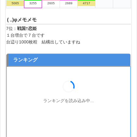
5065
3255
2605
2689
4717
( ..)φメモメモ
7位：
戦国†恋姫
１台増台で７台です
台辺り1000枚程 結構出していますね
ランキング
ランキングを読み込み中...