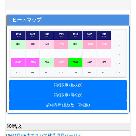
ヒートマップ
2028
2027
2026
2025
2024
2023
2022
…
吉宗
吉宗
吉宗
吉宗
吉宗
モンス
モンス
…
300
-800
-600
-1700
800
-1100
-1100
…
…
-2900
-2900
300
-1800
3200
-600
-400
…
…
…
…
…
…
…
…
詳細表示 (差枚数)
詳細表示 (回転数)
詳細表示 (差枚数・回転数)
🧭島図
DMM様HP内エスパス秋葉原様ページへ