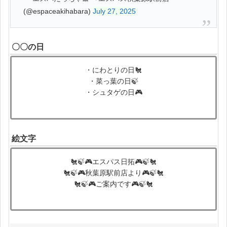
(@espaceakihabara)
July 27, 2025
〇〇の日
・にわとりの日🐔
・菜っ葉の日🍃
・シュタゲの日🎮
絵文字
🐔🍃🎮エスパス日拓🎮🍃🐔
🐔🍃🎮秋葉原駅前店より🎮🍃🐔
🐔🍃🎮ご案内です🎮🍃🐔