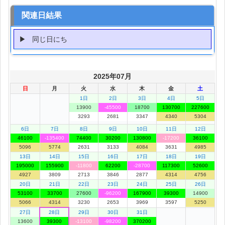
関連日結果
同じ日にち
2025年07月
日
月
火
水
木
金
土
1日
2日
3日
4日
5日
13900
-45500
18700
130700
227600
3293
2681
3347
4340
5304
6日
7日
8日
9日
10日
11日
12日
46100
-135400
74400
30200
130800
-17200
36100
5096
5774
2631
3133
4084
3631
4985
13日
14日
15日
16日
17日
18日
19日
195000
155900
-11800
62200
-28700
117300
52600
4927
3809
2713
3846
2877
4314
4756
20日
21日
22日
23日
24日
25日
26日
53100
33700
27600
-96200
167900
39300
14900
5066
4314
3230
2653
3969
3597
5250
27日
28日
29日
30日
31日
13600
39300
-13100
-98200
370200