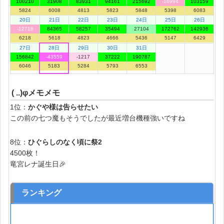
100210
31908
83931
94161
215692
-16994
103159
5824
6008
4813
5823
5848
5398
6083
20日
21日
22日
23日
24日
25日
26日
-12716
84365
58257
35494
27104
172762
142936
6218
5618
4823
4666
5436
5147
6429
27日
28日
29日
30日
31日
156842
-43559
-1217
37222
190787
6046
5183
5284
5793
6553
( ..)φメモメモ
1位：
かぐや様は告らせたい
この前の七つ魔もそうでしたが最近増台機種強いですね
8位：
ひぐらしのなく頃に祭2
4500枚！
竜宮レナ誕生日🎉
ランキング