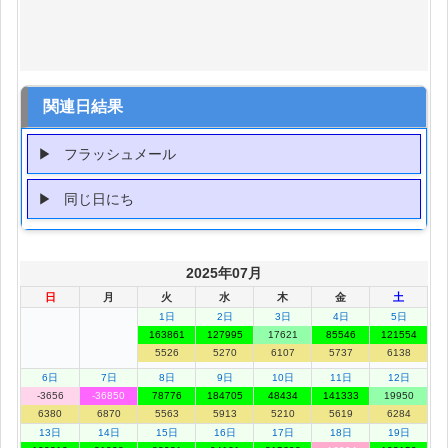
関連日結果
フラッシュメール
同じ日にち
2025年07月
日
月
火
水
木
金
土
1日
2日
3日
4日
5日
163861
127995
17621
85546
121554
5526
5270
6107
5737
6138
6日
7日
8日
9日
10日
11日
12日
-3656
-36850
78776
184705
48434
141333
19950
6380
6870
5563
5913
5210
5619
6284
13日
14日
15日
16日
17日
18日
19日