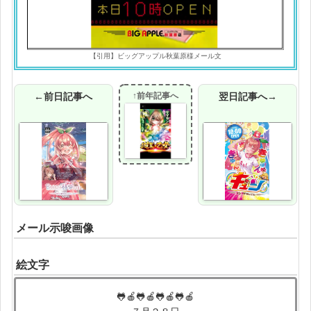
【引用】ビッグアップル秋葉原様メール文
←前日記事へ
↑前年記事へ
翌日記事へ→
メール示唆画像
絵文字
🐸🍎🐸🍎🐸🍎🐸🍎