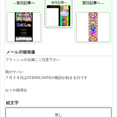
←前日記事へ
↑前年記事へ
翌日記事へ→
メール示唆画像
フラッシュの点滅にご注意下さい
萌がヤバい
７月２８日はSTEINS;GATEの物語が始まる日です
かぐや様増台
絵文字
無し