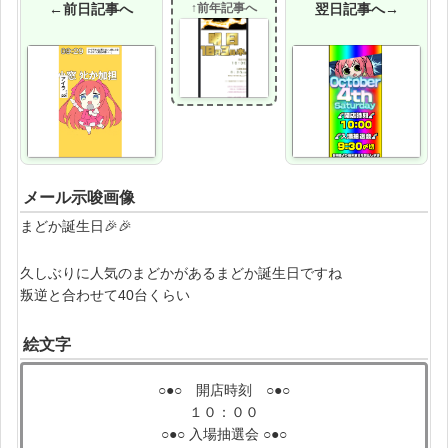
←前日記事へ
↑前年記事へ
翌日記事へ→
メール示唆画像
まどか誕生日🎉🎉
久しぶりに人気のまどかがあるまどか誕生日ですね
叛逆と合わせて40台くらい
絵文字
○●○ 開店時刻 ○●○
１０：００
○●○ 入場抽選会 ○●○