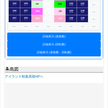
1015
1078
1102
1131
…
349
5349
スーパ
ダーリ
東京喰
戦国乙
1016
1077
1103
1130
…
-4640
-163
スーパ
ダーリ
東京喰
戦国乙
1017
1076
1105
1128
…
-1651
-1930
スーパ
ダーリ
東京喰
戦国乙
…
…
…
…
…
…
…
…
詳細表示 (差枚数)
詳細表示 (回転数)
詳細表示 (差枚数・回転数)
🏝島図
アイランド秋葉原様HPへ