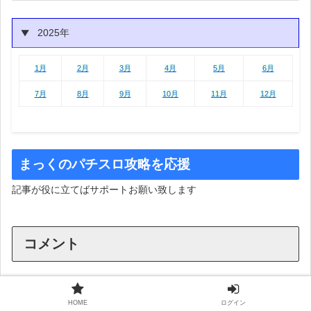
2025年
1月
2月
3月
4月
5月
6月
1月
2月
3月
4月
5月
6月
7月
8月
9月
10月
11月
12月
まっくのパチスロ攻略を応援
記事が役に立てばサポートお願い致します
コメント
海老煎餅
より:
ゲスト
HOME
ログイン
2025年10月2日 11:55 PM