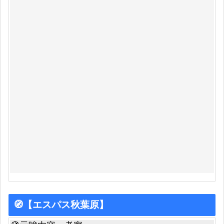
🧭【エスパス秋葉原】