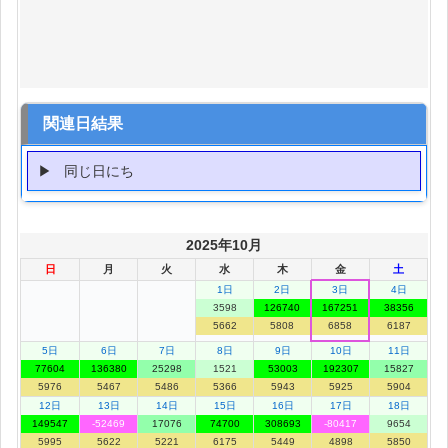
関連日結果
同じ日にち
2025年10月
日
月
火
水
木
金
土
1日
2日
3日
4日
3598
126740
167251
38356
5662
5808
6858
6187
5日
6日
7日
8日
9日
10日
11日
77604
136380
25298
1521
53003
192307
15827
5976
5467
5486
5366
5943
5925
5904
12日
13日
14日
15日
16日
17日
18日
149547
-52469
17076
74700
308693
-80417
9654
5995
5622
5221
6175
5449
4898
5850