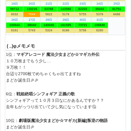
19日
20日
21日
22日
23日
24日
25日
58712
130216
93768
143560
82203
30044
91751
6032
7544
5822
5179
5755
5379
6488
26日
27日
28日
29日
30日
31日
100844
98049
140049
181595
73721
106930
6161
5743
5324
6196
5758
6280
( ..)φメモメモ
1位：
マギアレコード 魔法少女まどか☆マギカ外伝
１０万枚までもう少し…
９万枚！！
台辺り2700枚でめちゃくちゃ出てますね
まどか誕生日🎉🎉
6位：
戦姫絶唱シンフォギア 正義の歌
シンフォギアって１０月３日なにかあるんですか？？
去年もがっつり出ていて少し気になっています🤔
10位：
劇場版魔法少女まどか☆マギカ[新編]叛逆の物語
まどか誕生日🎉