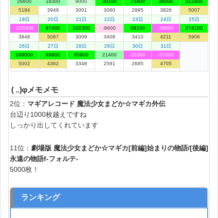
26600
18300
9000
30100
75400
36000
312400
5184
3949
3001
3060
2995
3826
5007
19日
20日
21日
22日
23日
24日
25日
-235900
67400
102300
-9600
69100
-28600
274100
3848
5087
3009
3408
3410
4211
5906
26日
27日
28日
29日
30日
31日
249000
69600
95900
21400
-25300
-27000
5002
4362
3348
2591
2685
4705
( ..)φメモメモ
2位：
マギアレコード 魔法少女まどか☆マギカ外伝
台辺り1000枚越えですね
しっかり出してくれています
11位：
劇場版 魔法少女まどか☆マギカ[前編]始まりの物語/[後編]
永遠の物語f‐フォルテ‐
5000枚！
ランキング