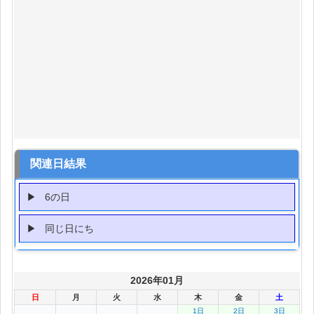
関連日結果
6の日
同じ日にち
2026年01月
日
月
火
水
木
金
土
1日
2日
3日