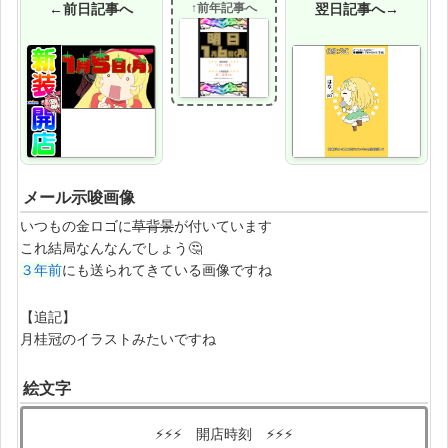
←前日記事へ
↑前年記事へ
翌日記事へ→
メール示唆画像
いつもの金ロゴに
草背景
が付いています
これ結局なんなんでしょう🤔
３年前
にも送られてきている画像ですね
【追記】
月桂冠のイラストみたいですね
絵文字
⚡️⚡️⚡️ 開店時刻 ⚡️⚡️⚡️