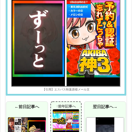
【引用】エスパス秋葉原様メール文
←前日記事へ
↑前年記事へ
翌日記事へ→