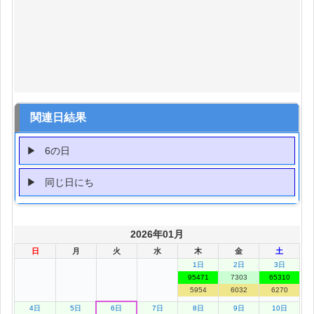
関連日結果
6の日
同じ日にち
2026年01月
日
月
火
水
木
金
土
1日
2日
3日
95471
7303
65310
5954
6032
6270
4日
5日
6日
7日
8日
9日
10日