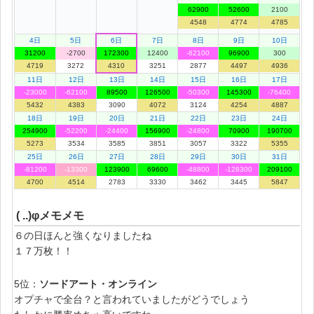
62900
52600
2100
4548
4774
4785
4日
5日
6日
7日
8日
9日
10日
31200
-2700
172300
12400
-62100
96900
300
4719
3272
4310
3251
2877
4497
4936
11日
12日
13日
14日
15日
16日
17日
-23000
-62100
89500
126500
-50300
145300
-76400
5432
4383
3090
4072
3124
4254
4887
18日
19日
20日
21日
22日
23日
24日
254900
-52200
-24400
156900
-24800
70900
190700
5273
3534
3585
3851
3057
3322
5355
25日
26日
27日
28日
29日
30日
31日
-81200
-13300
123900
69600
-48800
-128300
209100
4700
4514
2783
3330
3462
3445
5847
( ..)φメモメモ
６の日ほんと強くなりましたね
１７万枚！！
5位：
ソードアート・オンライン
オプチャで全台？と言われていましたがどうでしょう