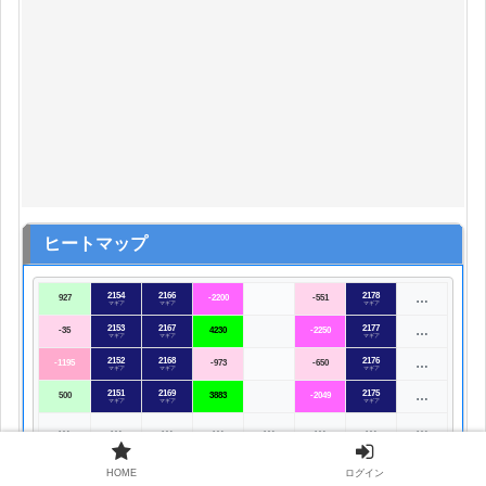
ヒートマップ
2154
2166
2178
…
927
-2200
-551
マギア
マギア
マギア
2153
2167
2177
…
-35
4230
-2250
マギア
マギア
マギア
2152
2168
2176
…
-1195
-973
-650
マギア
マギア
マギア
2151
2169
2175
…
500
3883
-2049
マギア
マギア
マギア
…
…
…
…
…
…
…
…
HOME
ログイン
詳細表示 (差枚数)