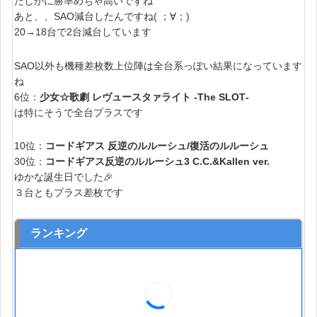
たしかに勝率めちゃ高いですね
あと、、SAO減台したんですね( ；∀；)
20→18台で2台減台しています
SAO以外も機種差枚数上位陣は全台系っぽい結果になっています
ね
6位：
少女☆歌劇 レヴュースタァライト ‐The SLOT‐
は特にそうで全台プラスです
10位：
コードギアス 反逆のルルーシュ/復活のルルーシュ
30位：
コードギアス反逆のルルーシュ3 C.C.&Kallen ver.
ゆかな誕生日でした🎉
３台ともプラス差枚です
ランキング