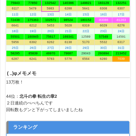
75943
77850
132542
140386
149821
183129
132251
6117
5479
5983
6288
5641
6308
6307
11日
12日
13日
14日
15日
16日
17日
72438
175363
102571
98524
180152
-83086
-81263
6641
6212
5453
5028
6319
6029
6276
18日
19日
20日
21日
22日
23日
24日
55501
160945
75617
169341
12589
57549
14591
5956
6392
6262
6138
5170
5532
6317
25日
26日
27日
28日
29日
30日
31日
58295
85839
46970
79687
29043
260894
213452
6287
6241
5783
5776
6564
6280
7039
( ..)φメモメモ
13万枚！
44位：
北斗の拳 転生の章2
２日連続のべべちんです
回転数もグンと下がってしまいましたね
ランキング