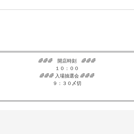
🌈🌈🌈 開店時刻 🌈🌈🌈
１０：００
🌈🌈🌈 入場抽選会 🌈🌈🌈
９：３０〆切