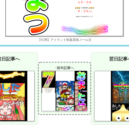
【引用】アイランド秋葉原様メール文
前日記事へ
翌日記事
↑前年記事へ