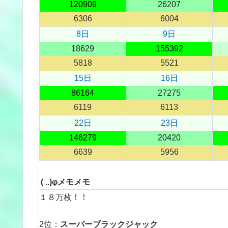
120909
26207
6306
6004
8日
9日
18629
155392
5818
5521
15日
16日
86164
27275
6119
6113
22日
23日
146279
20420
6639
5956
( ..)φメモメモ
１８万枚！！
2位：
スーパーブラックジャック