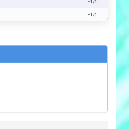
-1
台
-1
台