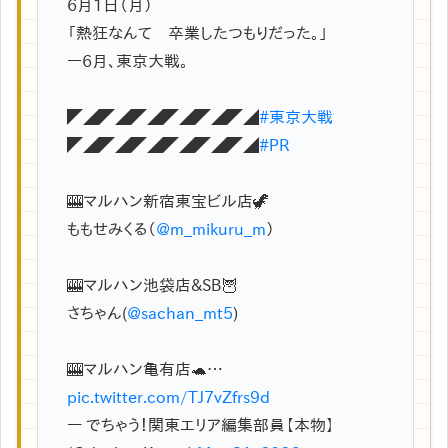
6月1日（月）
「熱狂なんて 卒業したつもりだった。」
ー6月、東京大戦。
◤◢◤◢◤◢◤◢◤◢◤◢
#東京大戦
◤◢◤◢◤◢◤◢◤◢◤◢
#PR
🎰マルハン新宿東宝ビル店🦖
ももせみくる（
@m_mikuru_m
）
🎰マルハン池袋店&SB🦉
さちゃん(
@sachan_mt5
)
🎰マルハン亀有店🐢…
pic.twitter.com/TJ7vZfrs9d
— でちゃう！関東エリア編集部員【本物】