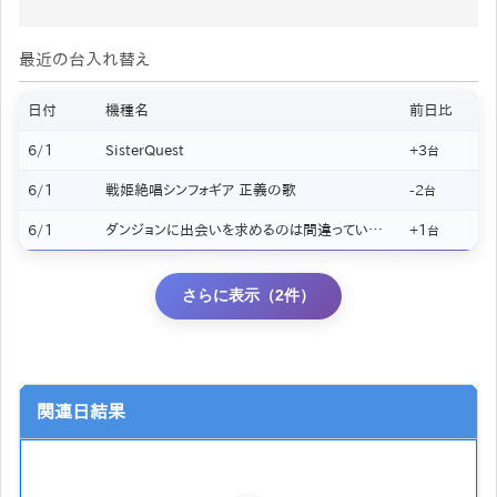
最近の台入れ替え
日付
機種名
前日比
6/1
SisterQuest
+3
台
6/1
戦姫絶唱シンフォギア 正義の歌
-2
台
6/1
ダンジョンに出会いを求めるのは間違っているだろうか2
+1
台
さらに表示（2件）
関連日結果