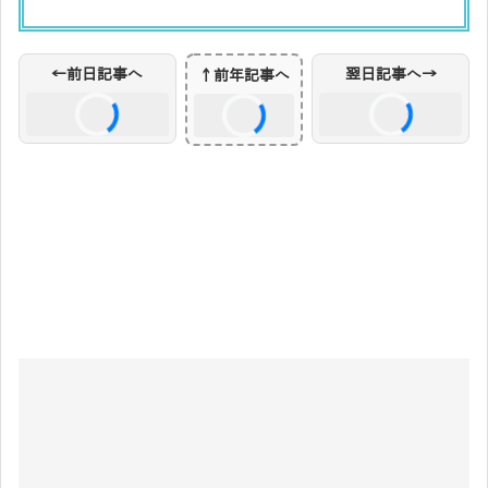
前日・翌日リンクを読み込み中...
←前日記事へ
翌日記事へ→
↑前年記事へ