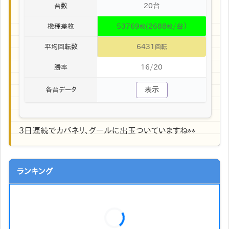
20台
台数
53769
(2688
/台）
機種差枚
枚
枚
6431
平均回転数
回転
16/20
勝率
表示
各台データ
3日連続でカバネリ、グールに出玉ついていますね👀
ランキング