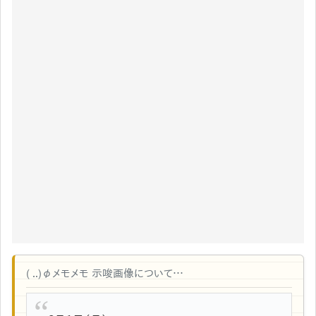
( ..)φメモメモ 示唆画像について…