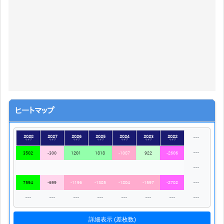
ヒートマップ
2028
2027
2026
2025
2024
2023
2022
…
マギア
マギア
マギア
マギア
マギア
マギア
マギア
…
3502
-300
1201
1818
-1087
922
-2606
…
…
7594
-699
-1196
-1385
-1804
-1597
-2702
…
…
…
…
…
…
…
…
詳細表示 (差枚数)