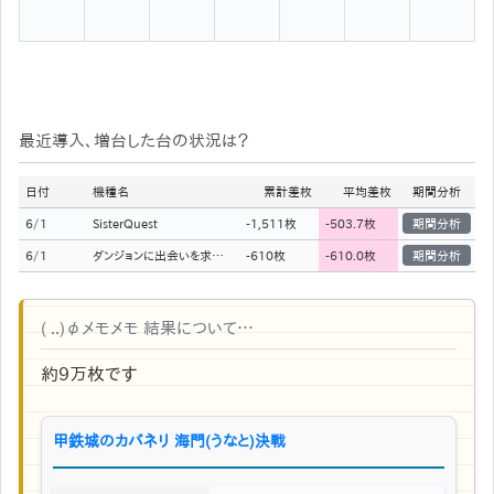
最近導入、増台した台の状況は？
日付
機種名
累計差枚
平均差枚
期間分析
6/1
SisterQuest
-1,511
枚
-503.7
枚
期間分析
6/1
ダンジョンに出会いを求めるのは間違っているだろうか2
-610
枚
-610.0
枚
期間分析
( ..)φメモメモ 結果について…
約9万枚です
甲鉄城のカバネリ 海門(うなと)決戦