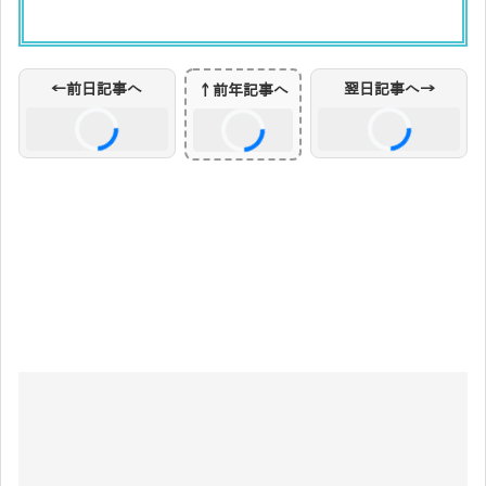
前日・翌日リンクを読み込み中...
←前日記事へ
翌日記事へ→
↑前年記事へ