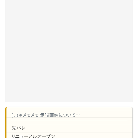
( ..)φメモメモ 示唆画像について…
先バレ
リニューアルオープン