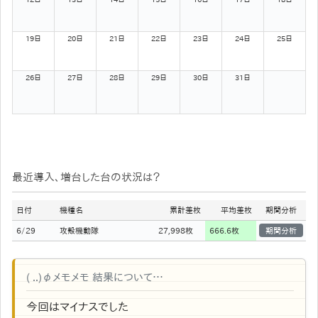
19日
20日
21日
22日
23日
24日
25日
26日
27日
28日
29日
30日
31日
最近導入、増台した台の状況は？
日付
機種名
累計差枚
平均差枚
期間分析
6/29
攻殻機動隊
27,998
枚
666.6
枚
期間分析
( ..)φメモメモ 結果について…
今回はマイナスでした