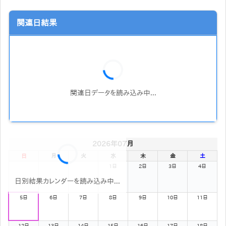
関連日結果
関連日データを読み込み中...
2026年07月
日
月
火
水
木
金
土
1日
2日
3日
4日
日別結果カレンダーを読み込み中...
5日
6日
7日
8日
9日
10日
11日
12日
13日
14日
15日
16日
17日
18日