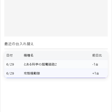
最近の台入れ替え
日付
機種名
前日比
6/29
とある科学の超電磁砲2
-1
台
6/29
攻殻機動隊
+1
台