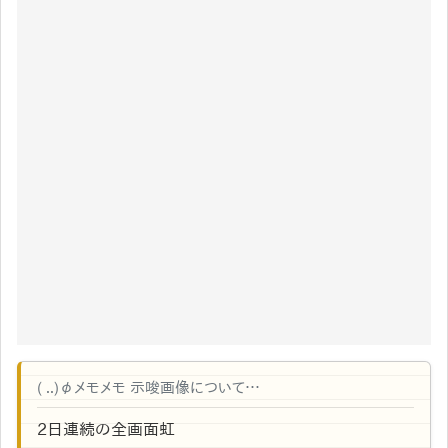
( ..)φメモメモ 示唆画像について…
2日連続の全画面虹