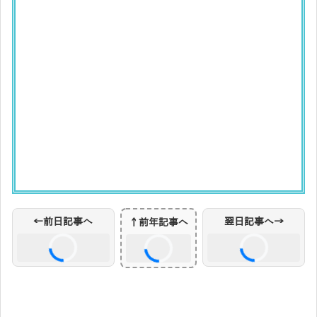
前日・翌日リンクを読み込み中...
←前日記事へ
翌日記事へ→
↑前年記事へ