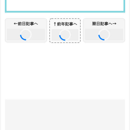
前日・翌日リンクを読み込み中...
←前日記事へ
翌日記事へ→
↑前年記事へ