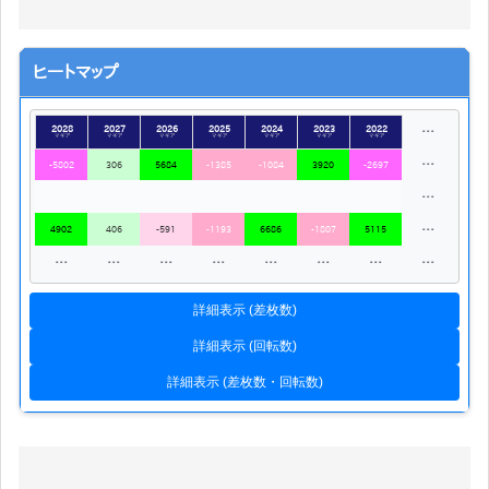
ヒートマップ
2028
2027
2026
2025
2024
2023
2022
…
マギア
マギア
マギア
マギア
マギア
マギア
マギア
…
-5802
306
5684
-1385
-1084
3920
-2697
…
…
4902
406
-591
-1193
6686
-1807
5115
…
…
…
…
…
…
…
…
詳細表示 (差枚数)
詳細表示 (回転数)
詳細表示 (差枚数・回転数)