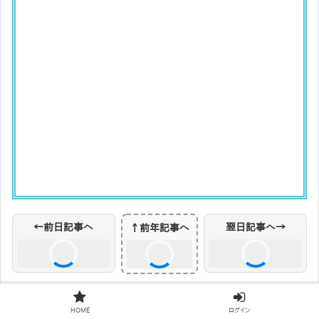
前日・翌日リンクを読み込み中...
←前日記事へ
翌日記事へ→
↑前年記事へ
HOME
ログイン