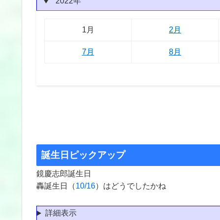
2022年
1月
2月
3月
4月
5月
6月
1月
2月
7月
8月
誕生日ピックアップ
鏡慶志郎誕生日
轟誕生日（
10/16
）はどうでしたかね
詳細表示