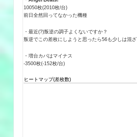
10050枚(2010枚/台)
前日全然回ってなかった機種
・最近(?)叛逆の調子よくないですか？
叛逆でこの差枚にしようと思ったら56も少しは混
・増台カバはマイナス
-3500枚(-152枚/台)
ヒートマップ(差枚数)