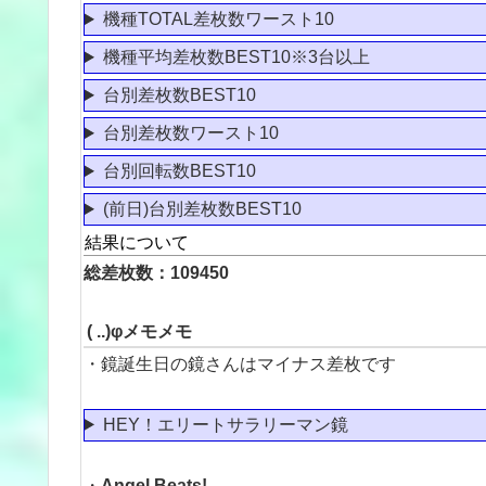
機種TOTAL差枚数ワースト10
機種平均差枚数BEST10※3台以上
台別差枚数BEST10
台別差枚数ワースト10
台別回転数BEST10
(前日)台別差枚数BEST10
結果について
総差枚数：109450
( ..)φメモメモ
・鏡誕生日の鏡さんはマイナス差枚です
HEY！エリートサラリーマン鏡
・
Angel Beats!