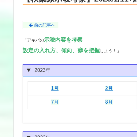
前の記事へ
示唆内容を考察
「アキバの
設定の入れ方
、傾向、癖を把握
しよう！」
2023年
1月
2月
3月
4月
5月
6月
1月
2月
7月
8月