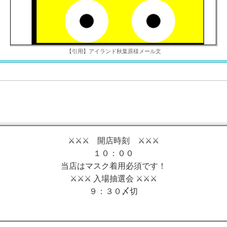
【引用】アイランド秋葉原様メール文
⚔⚔⚔ 開店時刻 ⚔⚔⚔
１０：００
当店はマスク着用必須です！
⚔⚔⚔ 入場抽選会 ⚔⚔⚔
９：３０〆切