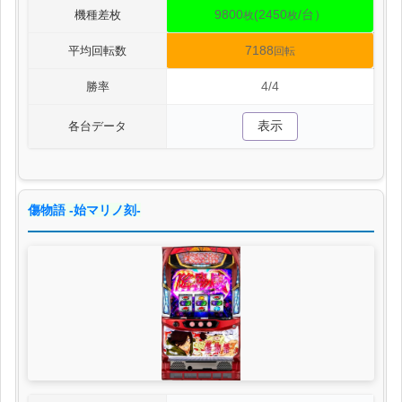
9800
(2450
/台）
機種差枚
枚
枚
7188
平均回転数
回転
4/4
勝率
表示
各台データ
傷物語 ‐始マリノ刻‐