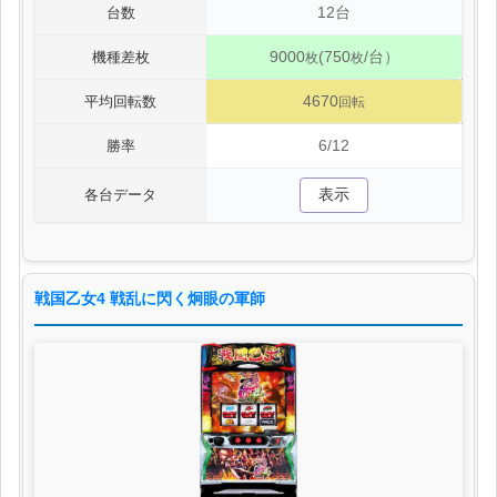
12台
台数
9000
(750
/台）
機種差枚
枚
枚
4670
平均回転数
回転
6/12
勝率
表示
各台データ
戦国乙女4 戦乱に閃く炯眼の軍師