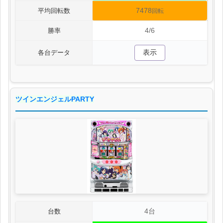
7478
平均回転数
回転
4/6
勝率
表示
各台データ
ツインエンジェルPARTY
4台
台数