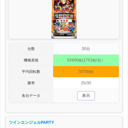
30台
台数
52600
(1753
/台）
機種差枚
枚
枚
7870
平均回転数
回転
25/30
勝率
表示
各台データ
ツインエンジェルPARTY