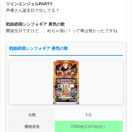
ツインエンジェルPARTY
声優さん誕生日で出してる？
戦姫絶唱シンフォギア 勇気の歌
響誕生日ですけど、、めちゃ強い！って事は無かったですね
戦姫絶唱シンフォギア 勇気の歌
6台
台数
7000
(1167
/台）
機種差枚
枚
枚