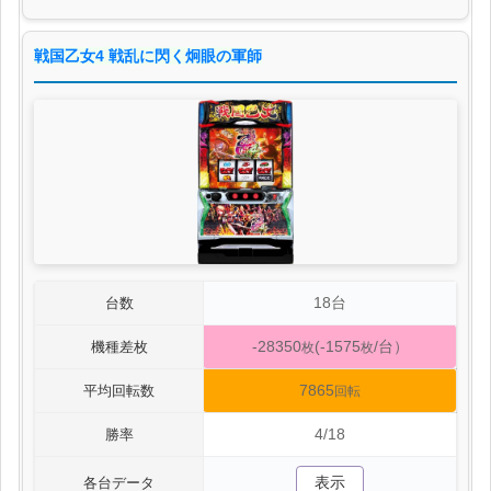
戦国乙女4 戦乱に閃く炯眼の軍師
18台
台数
-28350
(-1575
/台）
機種差枚
枚
枚
7865
平均回転数
回転
4/18
勝率
表示
各台データ