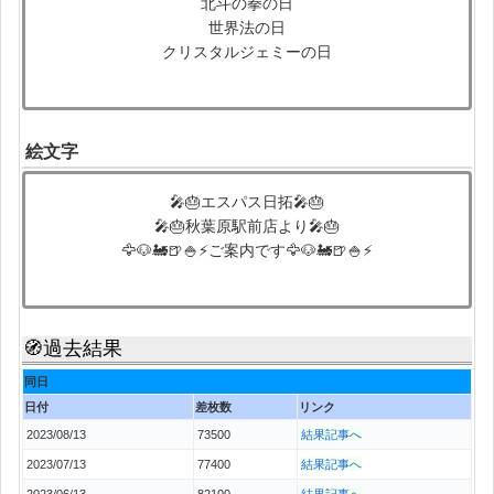
北斗の拳の日
世界法の日
クリスタルジェミーの日
絵文字
🎤🎂エスパス日拓🎤🎂
🎤🎂秋葉原駅前店より🎤🎂
🦅🐶🚂🍺🍚⚡ご案内です🦅🐶🚂🍺🍚⚡
🧭過去結果
同日
日付
差枚数
リンク
2023/08/13
73500
結果記事へ
2023/07/13
77400
結果記事へ