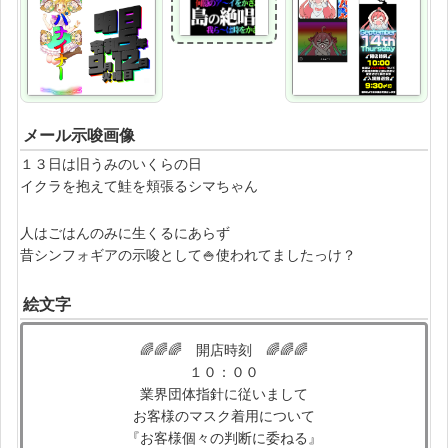
メール示唆画像
１３日は旧うみのいくらの日
イクラを抱えて鮭を頬張るシマちゃん
人はごはんのみに生くるにあらず
昔シンフォギアの示唆として🍚使われてましたっけ？
絵文字
🌈🌈🌈 開店時刻 🌈🌈🌈
１０：００
業界団体指針に従いまして
お客様のマスク着用について
『お客様個々の判断に委ねる』