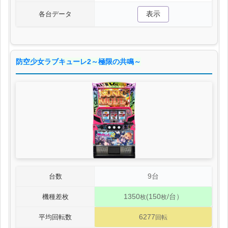
表示
各台データ
防空少女ラブキューレ2～極限の共鳴～
9台
台数
1350
(150
/台）
機種差枚
枚
枚
6277
平均回転数
回転