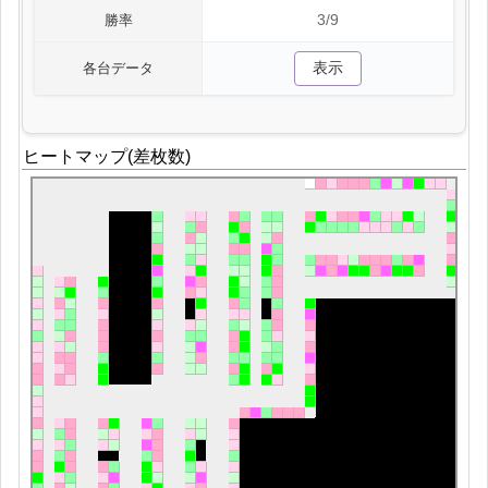
3/9
勝率
表示
各台データ
ヒートマップ(差枚数)