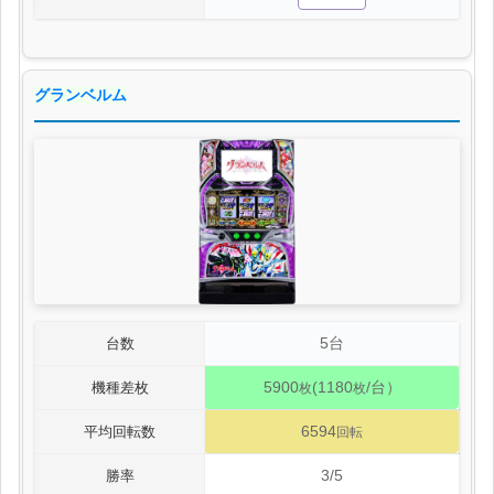
グランベルム
5台
台数
5900
(1180
/台）
機種差枚
枚
枚
6594
平均回転数
回転
3/5
勝率