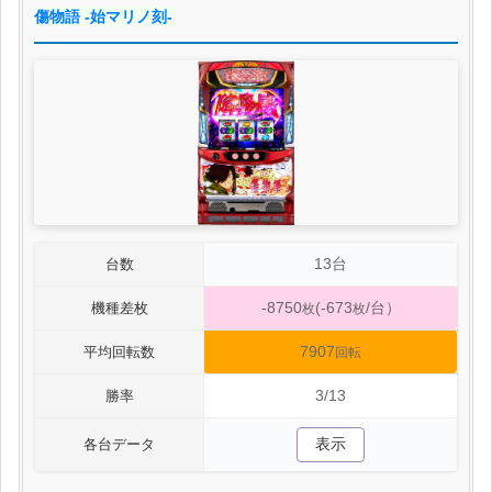
傷物語 ‐始マリノ刻‐
13台
台数
-8750
(-673
/台）
機種差枚
枚
枚
7907
平均回転数
回転
3/13
勝率
表示
各台データ