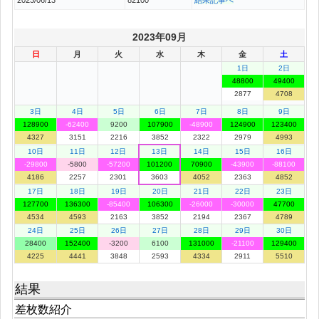
2023/06/13
82100
結果記事へ
2023年09月
日
月
火
水
木
金
土
1日
2日
48800
49400
2877
4708
3日
4日
5日
6日
7日
8日
9日
128900
-62400
9200
107900
-48900
124900
123400
4327
3151
2216
3852
2322
2979
4993
10日
11日
12日
13日
14日
15日
16日
-29800
-5800
-57200
101200
70900
-43900
-88100
4186
2257
2301
3603
4052
2363
4852
17日
18日
19日
20日
21日
22日
23日
127700
136300
-85400
106300
-26000
-30000
47700
4534
4593
2163
3852
2194
2367
4789
24日
25日
26日
27日
28日
29日
30日
28400
152400
-3200
6100
131000
-21100
129400
4225
4441
3848
2593
4334
2911
5510
結果
差枚数紹介