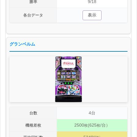
9/18
勝率
表示
各台データ
グランベルム
4台
台数
2500
(625
/台）
機種差枚
枚
枚