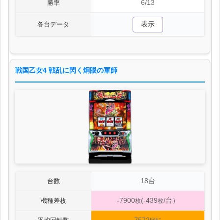
6/13
勝率
表示
各台データ
戦国乙女4 戦乱に閃く炯眼の軍師
18台
台数
-7900
(-439
/台）
機種差枚
枚
枚
7572