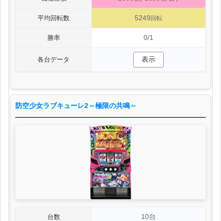
5249
平均回転数
回転
0/1
勝率
表示
各台データ
防空少女ラブキューレ2～極限の共鳴～
10台
台数