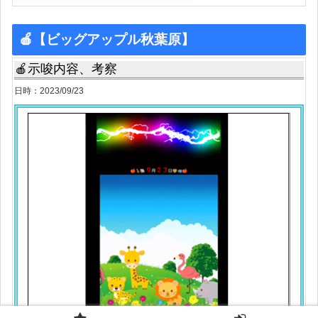
🍎【ビッグアップル秋葉原】
🍎示唆内容、考察
日時：2023/09/23