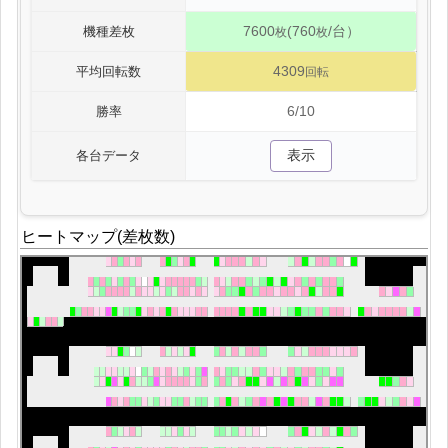
7600
(760
/台）
機種差枚
枚
枚
4309
平均回転数
回転
6/10
勝率
表示
各台データ
ヒートマップ(差枚数)