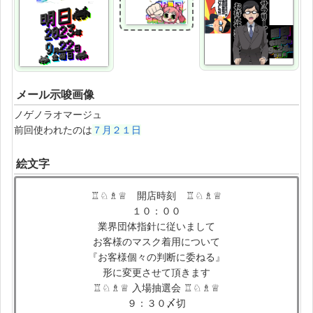
メール示唆画像
ノゲノラオマージュ
前回使われたのは
７月２１日
絵文字
♖♘♗♕ 開店時刻 ♖♘♗♕
１０：００
業界団体指針に従いまして
お客様のマスク着用について
『お客様個々の判断に委ねる』
形に変更させて頂きます
♖♘♗♕ 入場抽選会 ♖♘♗♕
９：３０〆切