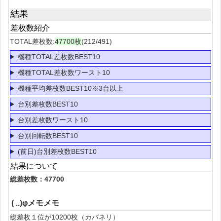
結果
差枚数紹介
TOTAL差枚数:
47700枚
(212/491)
機種TOTAL差枚数BEST10
機種TOTAL差枚数ワースト10
機種平均差枚数BEST10※3台以上
台別差枚数BEST10
台別差枚数ワースト10
台別回転数BEST10
(前日)台別差枚数BEST10
結果について
総差枚数：47700
( ..)φメモメモ
総差枚１位が10200枚（カバネリ）