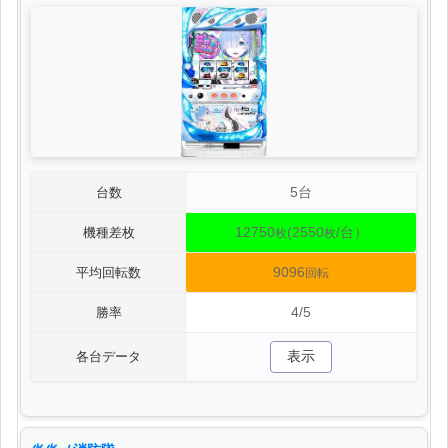
5台
台数
12750
(2550
/台）
機種差枚
枚
枚
9096
平均回転数
回転
4/5
勝率
表示
各台データ