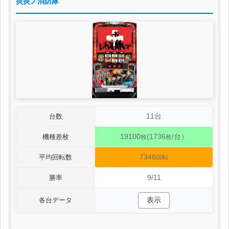
炎炎ノ消防隊
11台
台数
19100
(1736
/台）
機種差枚
枚
枚
7346
平均回転数
回転
9/11
勝率
表示
各台データ