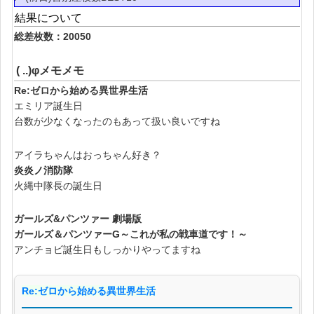
結果について
総差枚数：20050
( ..)φメモメモ
Re:ゼロから始める異世界生活
エミリア誕生日
台数が少なくなったのもあって扱い良いですね
アイラちゃんはおっちゃん好き？
炎炎ノ消防隊
火縄中隊長の誕生日
ガールズ&パンツァー 劇場版
ガールズ＆パンツァーG～これが私の戦車道です！～
アンチョビ誕生日もしっかりやってますね
Re:ゼロから始める異世界生活