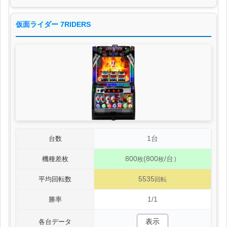
仮面ライダー 7RIDERS
1台
台数
800
(800
/台）
機種差枚
枚
枚
5535
平均回転数
回転
1/1
勝率
表示
各台データ