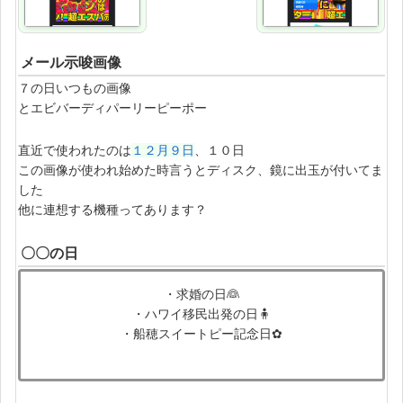
メール示唆画像
７の日いつもの画像
とエビバーディパーリーピーポー
直近で使われたのは
１２月９日
、１０日
この画像が使われ始めた時言うとディスク、鏡に出玉が付いてま
した
他に連想する機種ってあります？
〇〇の日
・求婚の日👰
・ハワイ移民出発の日🧍
・船穂スイートピー記念日✿