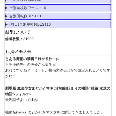
台別差枚数ワースト10
台別回転数BEST10
(前日)台別差枚数BEST10
結果について
総差枚数：21900
( ..)φメモメモ
とある魔術の禁書目録
が差枚１位
月詠小萌先生の声優さん誕生日
あれですかね？トミーとか桜備大隊長とかで設定入れるノリです
かね？
劇場版 魔法少女まどか☆マギカ[前編]始まりの物語/[後編]永遠の
物語f‐フォルテ‐
最近調子よいですね
機種名(kishu=まどかF)をマスタIDに解決できませんでした。