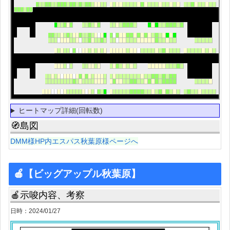
ヒートマップ詳細(回転数)
🧭島図
DMM様HP内エスパス秋葉原様ページへ
🍎【ビッグアップル秋葉原】
🍎示唆内容、考察
日時：2024/01/27