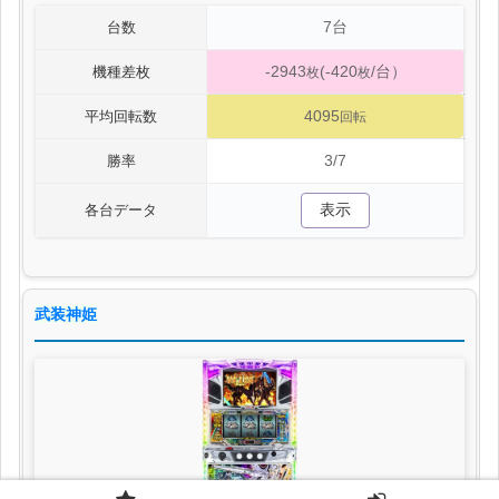
7台
台数
-2943
(-420
/台）
機種差枚
枚
枚
4095
平均回転数
回転
3/7
勝率
表示
各台データ
武装神姫