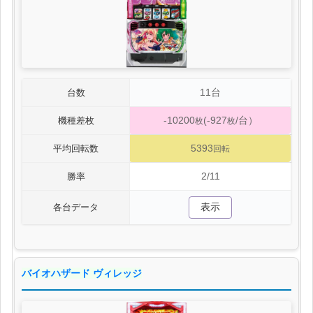
11台
台数
-10200
(-927
/台）
機種差枚
枚
枚
5393
平均回転数
回転
2/11
勝率
表示
各台データ
バイオハザード ヴィレッジ