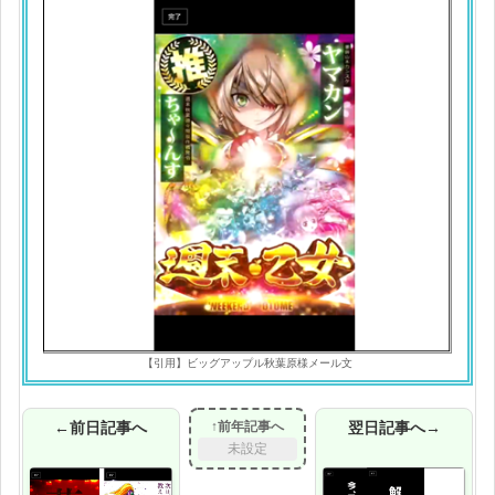
【引用】ビッグアップル秋葉原様メール文
←前日記事へ
↑前年記事へ
翌日記事へ→
未設定