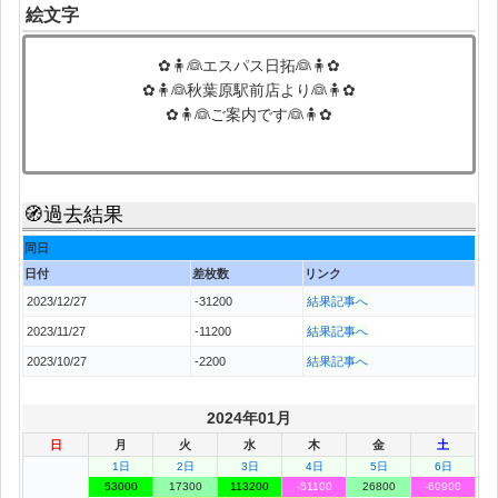
絵文字
✿🧍👰エスパス日拓👰🧍✿
✿🧍👰秋葉原駅前店より👰🧍✿
✿🧍👰ご案内です👰🧍✿
🧭過去結果
同日
日付
差枚数
リンク
2023/12/27
-31200
結果記事へ
2023/11/27
-11200
結果記事へ
2023/10/27
-2200
結果記事へ
2024年01月
日
月
火
水
木
金
土
1日
2日
3日
4日
5日
6日
53000
17300
113200
-51100
26800
-60900