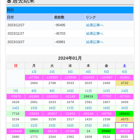
🍎過去結果
同日
日付
差枚数
リンク
2023/12/27
-95495
結果記事へ
2023/11/27
-45703
結果記事へ
2023/10/27
-40881
結果記事へ
2024年01月
日
月
火
水
木
金
土
1日
2日
3日
4日
5日
6日
-97784
-133365
-126508
-152426
-144587
-91963
2684
2798
3533
3025
2466
4732
7日
8日
9日
10日
11日
12日
13日
-55870
-91984
-103350
-62149
26819
-77707
-87743
3428
2891
1633
1679
1581
1607
3456
14日
15日
16日
17日
18日
19日
20日
7719
-33833
-45007
-21603
-60149
-49783
165911
3234
1884
3150
1517
1420
1538
4675
21日
22日
23日
24日
25日
26日
27日
-105448
19523
-39130
-37366
24
35882
-98219
2680
1771
1544
1562
1608
3524
3520