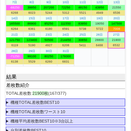
7日
8日
9日
10日
11日
12日
13日
-68250
39950
207200
72250
48150
43950
21550
6268
6023
5244
5312
5521
4949
6536
14日
15日
16日
17日
18日
19日
20日
165500
86900
95250
111550
83950
19050
147500
6264
6361
6180
6591
5738
5722
7008
21日
22日
23日
24日
25日
26日
27日
121750
123400
50500
214450
30650
28800
21900
6119
5190
4927
6208
5411
6468
6532
28日
29日
30日
31日
-71250
99100
80250
179300
6138
5529
6260
6831
結果
差枚数紹介
TOTAL差枚数:
21900枚
(167/377)
機種TOTAL差枚数BEST10
機種TOTAL差枚数ワースト10
機種平均差枚数BEST10※3台以上
台別差枚数BEST10