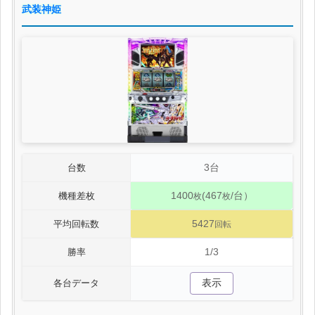
武装神姫
3台
台数
1400
(467
/台）
機種差枚
枚
枚
5427
平均回転数
回転
1/3
勝率
表示
各台データ