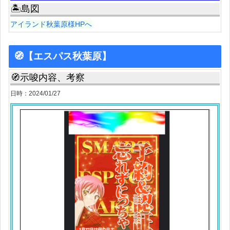
🏝島図
アイランド秋葉原様HPへ
🧭【エスパス秋葉原】
🧭示唆内容、考察
日時：2024/01/27