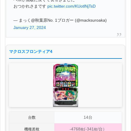
おつかれさまです
pic.twitter.com/KUotlNjTsD
— まっく@秋葉原No. 1ブロガー (@macksuroaka)
January 27, 2024
マクロスフロンティア4
14台
台数
-4768
(-341
/台）
機種差枚
枚
枚