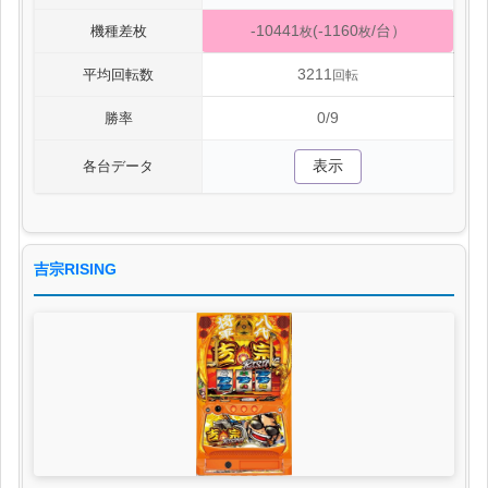
-10441
(-1160
/台）
機種差枚
枚
枚
3211
平均回転数
回転
0/9
勝率
表示
各台データ
吉宗RISING