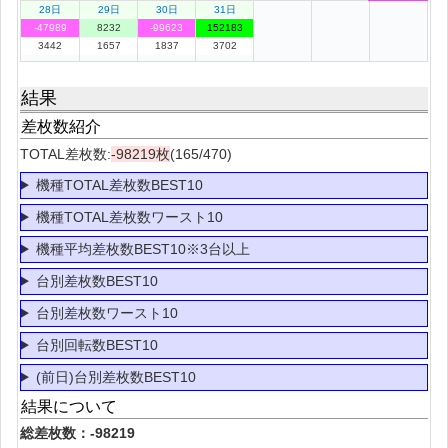
28日
29日
30日
31日
-47989
8232
-99623
152183
3442
1657
1837
3702
結果
差枚数紹介
TOTAL差枚数:
-98219枚
(165/470)
機種TOTAL差枚数BEST10
機種TOTAL差枚数ワースト10
機種平均差枚数BEST10※3台以上
台別差枚数BEST10
台別差枚数ワースト10
台別回転数BEST10
(前日)台別差枚数BEST10
結果について
総差枚数：-98219