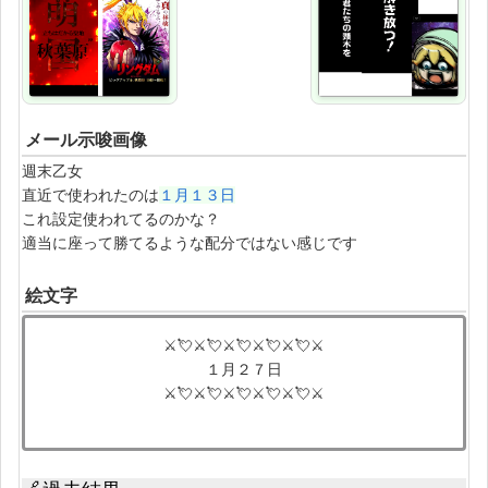
メール示唆画像
週末乙女
直近で使われたのは
１月１３日
これ設定使われてるのかな？
適当に座って勝てるような配分ではない感じです
絵文字
⚔💘⚔💘⚔💘⚔💘⚔💘⚔
１月２７日
⚔💘⚔💘⚔💘⚔💘⚔💘⚔