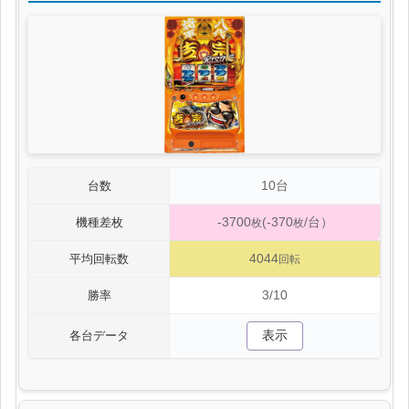
10台
台数
-3700
(-370
/台）
機種差枚
枚
枚
4044
平均回転数
回転
3/10
勝率
表示
各台データ