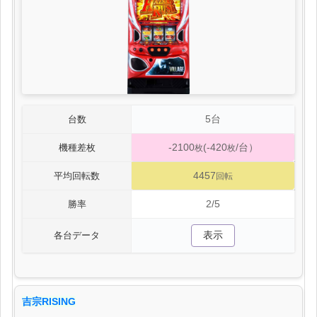
5台
台数
-2100
(-420
/台）
機種差枚
枚
枚
4457
平均回転数
回転
2/5
勝率
表示
各台データ
吉宗RISING