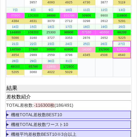
3957
4093
4925
4730
3877
5119
7日
8日
9日
10日
11日
12日
13日
-55900
130300
38000
-101200
50900
9900
118800
4384
4631
3070
2712
3298
2612
5291
14日
15日
16日
17日
18日
19日
20日
144800
109300
25300
98900
-57100
-40000
66200
5086
3160
3727
3353
2876
2652
5225
21日
22日
23日
24日
25日
26日
27日
146500
37900
30000
60800
-14300
152800
-116300
4654
2989
2559
3796
4345
4508
4640
28日
29日
30日
31日
48000
65700
-12800
172800
5205
3060
4022
5029
結果
差枚数紹介
TOTAL差枚数:
-116300枚
(186/491)
機種TOTAL差枚数BEST10
機種TOTAL差枚数ワースト10
機種平均差枚数BEST10※3台以上