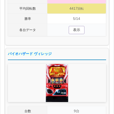
4417
平均回転数
回転
5/14
勝率
表示
各台データ
バイオハザード ヴィレッジ
9台
台数