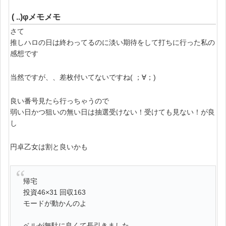
( ..)φメモメモ
さて
推しハロの日は終わってるのに淡い期待をして打ちに行った私の
感想です
当然ですが、、差枚付いてないですね( ；∀；)
良い番号見たら行っちゃうので
弱い日かつ狙いの無い日は抽選受けない！受けても見ない！が良
し
円卓乙女は割と良いかも
帰宅
投資46×31 回収163
モードが動かんのよ
ベルが無駄に良くて長引きました