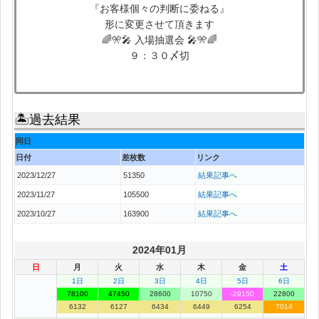
『お客様個々の判断に委ねる』
形に変更させて頂きます
🌈🎌🎤 入場抽選会 🎤🎌🌈
９：３０〆切
🏝過去結果
同日
日付
差枚数
リンク
2023/12/27
51350
結果記事へ
2023/11/27
105500
結果記事へ
2023/10/27
163900
結果記事へ
2024年01月
日
月
火
水
木
金
土
1日
2日
3日
4日
5日
6日
78100
47450
28600
10750
-29150
22800
6132
6127
6434
6449
6254
7014