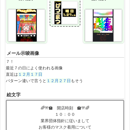
メール示唆画像
７！
最近７の日によく使われる画像
直近は
１２月１７日
パターン違いで言うと
１２月２７日
もそう
絵文字
🌈🎌🏫 開店時刻 🏫🎌🌈
１０：００
業界団体指針に従いまして
お客様のマスク着用について