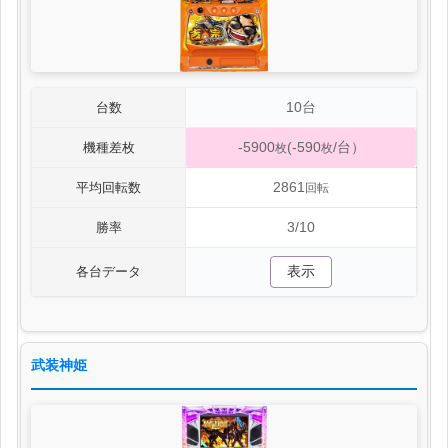
10台
台数
-5900
(-590
/台）
機種差枚
枚
枚
2861
平均回転数
回転
3/10
勝率
表示
各台データ
武装神姫