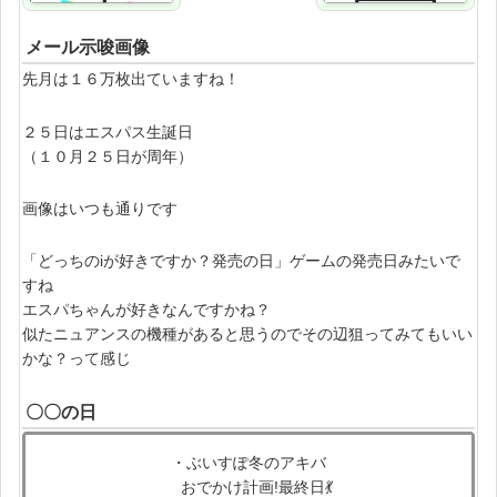
メール示唆画像
先月は１６万枚出ていますね！
２５日はエスパス生誕日
（１０月２５日が周年）
画像はいつも通りです
「どっちのiが好きですか？発売の日」ゲームの発売日みたいで
すね
エスパちゃんが好きなんですかね？
似たニュアンスの機種があると思うのでその辺狙ってみてもいい
かな？って感じ
〇〇の日
・ぶいすぽ冬のアキバ
おでかけ計画!最終日💃