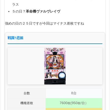
ラス
５の日？
革命機ヴァルヴレイヴ
強めの日の２５日ですが今回はマイナス差枚ですね
戦国†恋姫
8台
台数
7600
(950
/台）
機種差枚
枚
枚