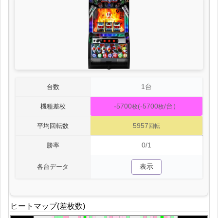
1台
台数
-5700
(-5700
/台）
機種差枚
枚
枚
5957
平均回転数
回転
0/1
勝率
表示
各台データ
ヒートマップ(差枚数)