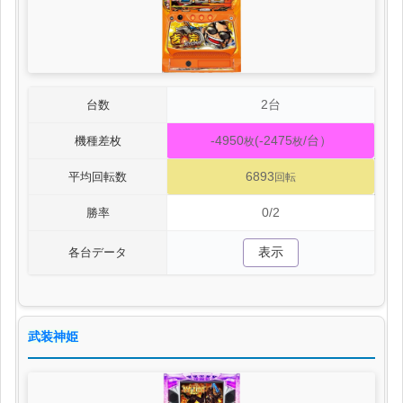
2台
台数
-4950
(-2475
/台）
機種差枚
枚
枚
6893
平均回転数
回転
0/2
勝率
表示
各台データ
武装神姫