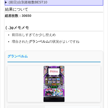
(前日)台別差枚数BEST10
結果について
総差枚数：30650
( ..)φメモメモ
前日出しすぎてか少し控えめ
増台された
グランベルム
の状況がよいですね
グランベルム