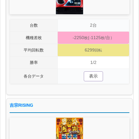
2台
台数
-2250
(-1125
/台）
機種差枚
枚
枚
6299
平均回転数
回転
1/2
勝率
表示
各台データ
吉宗RISING