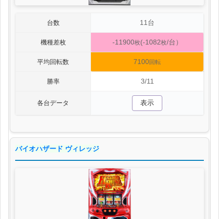
11台
台数
-11900
(-1082
/台）
機種差枚
枚
枚
7100
平均回転数
回転
3/11
勝率
表示
各台データ
バイオハザード ヴィレッジ