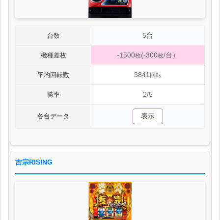
5台
台数
-1500
(-300
/台）
機種差枚
枚
枚
3841
平均回転数
回転
2/5
勝率
表示
各台データ
吉宗RISING