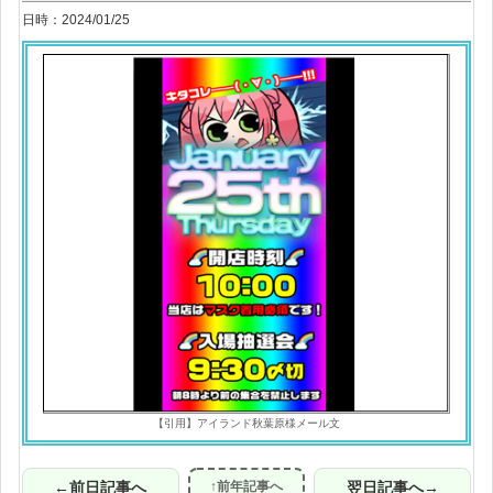
日時：2024/01/25
【引用】アイランド秋葉原様メール文
←前日記事へ
↑前年記事へ
翌日記事へ→