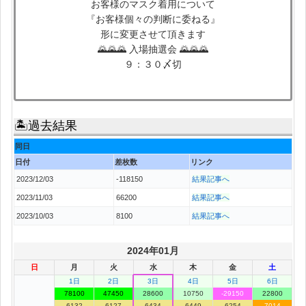
お客様のマスク着用について
『お客様個々の判断に委ねる』
形に変更させて頂きます
🌄🌄🌄 入場抽選会 🌄🌄🌄
９：３０〆切
🏝過去結果
同日
日付
差枚数
リンク
2023/12/03
-118150
結果記事へ
2023/11/03
66200
結果記事へ
2023/10/03
8100
結果記事へ
2024年01月
日
月
火
水
木
金
土
1日
2日
3日
4日
5日
6日
78100
47450
28600
10750
-29150
22800
6132
6127
6434
6449
6254
7014