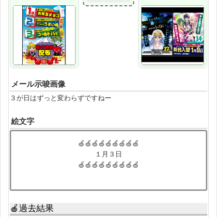
メール示唆画像
３が日はずっと変わらずですねー
絵文字
🍏🍏🍏🍏🍏🍏🍏🍏🍏
１月３日
🍏🍏🍏🍏🍏🍏🍏🍏🍏
🍎過去結果