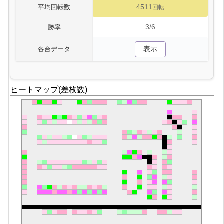
4511
平均回転数
回転
3/6
勝率
表示
各台データ
ヒートマップ(差枚数)