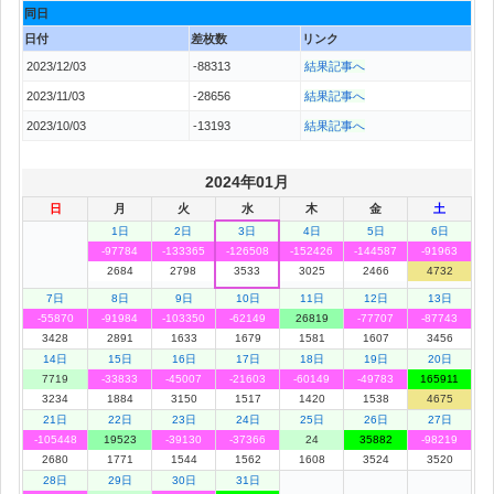
同日
日付
差枚数
リンク
2023/12/03
-88313
結果記事へ
2023/11/03
-28656
結果記事へ
2023/10/03
-13193
結果記事へ
2024年01月
日
月
火
水
木
金
土
1日
2日
3日
4日
5日
6日
-97784
-133365
-126508
-152426
-144587
-91963
2684
2798
3533
3025
2466
4732
7日
8日
9日
10日
11日
12日
13日
-55870
-91984
-103350
-62149
26819
-77707
-87743
3428
2891
1633
1679
1581
1607
3456
14日
15日
16日
17日
18日
19日
20日
7719
-33833
-45007
-21603
-60149
-49783
165911
3234
1884
3150
1517
1420
1538
4675
21日
22日
23日
24日
25日
26日
27日
-105448
19523
-39130
-37366
24
35882
-98219
2680
1771
1544
1562
1608
3524
3520
28日
29日
30日
31日