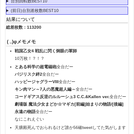
台別回転数BEST10
(前日)台別差枚数BEST10
結果について
総差枚数：113200
( ..)φメモメモ
戦国乙女4 戦乱に閃く炯眼の軍師
10万枚！？！？
とある科学の超電磁砲
全台だー
バジリスク絆2
全台だー
ハッピージャグラーVIII
全台だー
キン肉マン～7人の悪魔超人編～
全台だー
コードギアス反逆のルルーシュ3 C.C.&Kallen ver.
全台だー
劇場版 魔法少女まどか☆マギカ[前編]始まりの物語/[後編]
永遠の物語
全台だー
なにこれえぐい
天膳殿死んでおられるけど誰か56確tweetしてた気がします