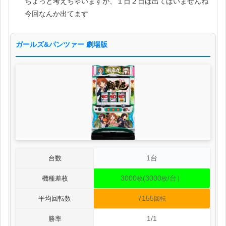
ちょっと考えちゃいますが、１日２日は出てはいませんね
今回なんか出てます
ガールズ&パンツァー 劇場版
1台
台数
3000
(3000
/台）
機種差枚
枚
枚
7155
平均回転数
回転
1/1
勝率