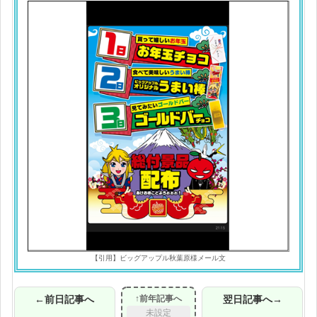
【引用】ビッグアップル秋葉原様メール文
←前日記事へ
↑前年記事へ
翌日記事へ→
未設定