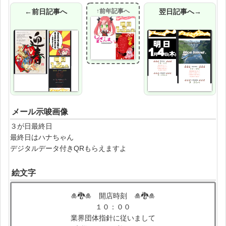
←前日記事へ
↑前年記事へ
翌日記事へ→
メール示唆画像
３が日最終日
最終日はハナちゃん
デジタルデータ付きQRもらえますよ
絵文字
🎍🐉🎍 開店時刻 🎍🐉🎍
１０：００
業界団体指針に従いまして