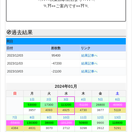
🏃⛩👀ご案内です👀⛩🏃
🧭過去結果
同日
日付
差枚数
リンク
2023/12/03
95400
結果記事へ
2023/11/03
-47200
結果記事へ
2023/10/03
-21100
結果記事へ
2024年01月
日
月
火
水
木
金
土
1日
2日
3日
4日
5日
6日
53000
17300
113200
-51100
26800
-60900
3957
4093
4925
4730
3877
5119
7日
8日
9日
10日
11日
12日
13日
-55900
130300
38000
-101200
50900
9900
118800
4384
4631
3070
2712
3298
2612
5291