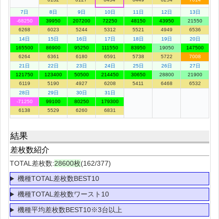
7日
8日
9日
10日
11日
12日
13日
-68250
39950
207200
72250
48150
43950
21550
6268
6023
5244
5312
5521
4949
6536
14日
15日
16日
17日
18日
19日
20日
165500
86900
95250
111550
83950
19050
147500
6264
6361
6180
6591
5738
5722
7008
21日
22日
23日
24日
25日
26日
27日
121750
123400
50500
214450
30650
28800
21900
6119
5190
4927
6208
5411
6468
6532
28日
29日
30日
31日
-71250
99100
80250
179300
6138
5529
6260
6831
結果
差枚数紹介
TOTAL差枚数:
28600枚
(162/377)
機種TOTAL差枚数BEST10
機種TOTAL差枚数ワースト10
機種平均差枚数BEST10※3台以上