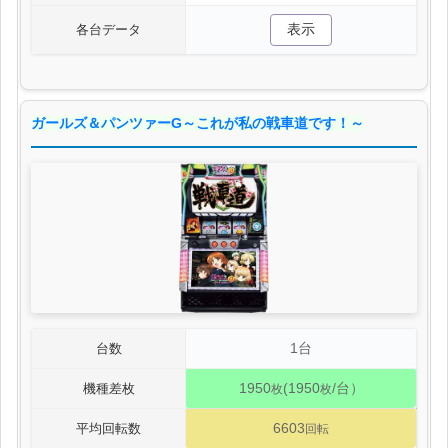
表示
各台データ
ガールズ＆パンツァーG～これが私の戦車道です！～
1台
台数
1950
(1950
/台）
機種差枚
枚
枚
6603
平均回転数
回転