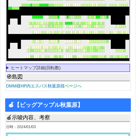
ヒートマップ詳細(回転数)
🧭島図
DMM様HP内エスパス秋葉原様ページへ
🍎【ビッグアップル秋葉原】
🍎示唆内容、考察
日時：2024/01/03