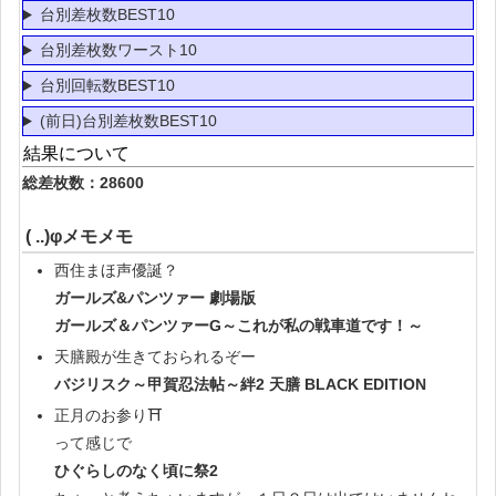
台別差枚数BEST10
台別差枚数ワースト10
台別回転数BEST10
(前日)台別差枚数BEST10
結果について
総差枚数：28600
( ..)φメモメモ
西住まほ声優誕？
ガールズ&パンツァー 劇場版
ガールズ＆パンツァーG～これが私の戦車道です！～
天膳殿が生きておられるぞー
バジリスク～甲賀忍法帖～絆2 天膳 BLACK EDITION
正月のお参り⛩
って感じで
ひぐらしのなく頃に祭2