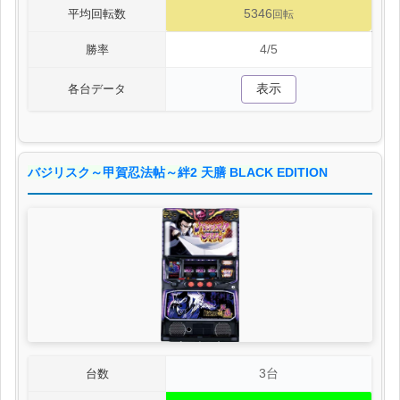
5346
平均回転数
回転
4/5
勝率
表示
各台データ
バジリスク～甲賀忍法帖～絆2 天膳 BLACK EDITION
3台
台数