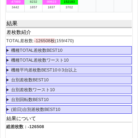
-47989
8232
-99623
152183
3442
1657
1837
3702
結果
差枚数紹介
TOTAL差枚数:
-126508枚
(159/470)
機種TOTAL差枚数BEST10
機種TOTAL差枚数ワースト10
機種平均差枚数BEST10※3台以上
台別差枚数BEST10
台別差枚数ワースト10
台別回転数BEST10
(前日)台別差枚数BEST10
結果について
総差枚数：-126508