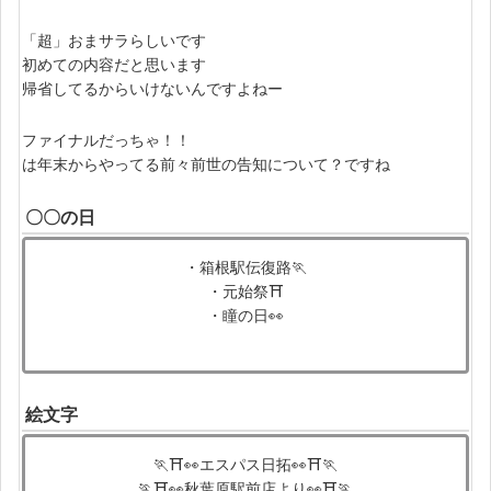
「超」おまサラらしいです
初めての内容だと思います
帰省してるからいけないんですよねー
ファイナルだっちゃ！！
は年末からやってる前々前世の告知について？ですね
〇〇の日
・箱根駅伝復路🏃
・元始祭⛩
・瞳の日👀
絵文字
🏃⛩👀エスパス日拓👀⛩🏃
🏃⛩👀秋葉原駅前店より👀⛩🏃