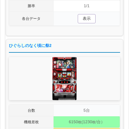
1/1
勝率
表示
各台データ
ひぐらしのなく頃に祭2
5台
台数
6150
(1230
/台）
機種差枚
枚
枚