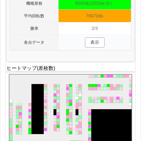
8500
(2833
/台）
機種差枚
枚
枚
7667
平均回転数
回転
2/3
勝率
表示
各台データ
ヒートマップ(差枚数)