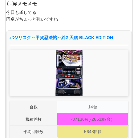
( ..)φメモメモ
今日も🍎してる
円卓がちょっと強いですね
バジリスク～甲賀忍法帖～絆2 天膳 BLACK EDITION
14台
台数
-37136
(-2653
/台）
機種差枚
枚
枚
5648
平均回転数
回転