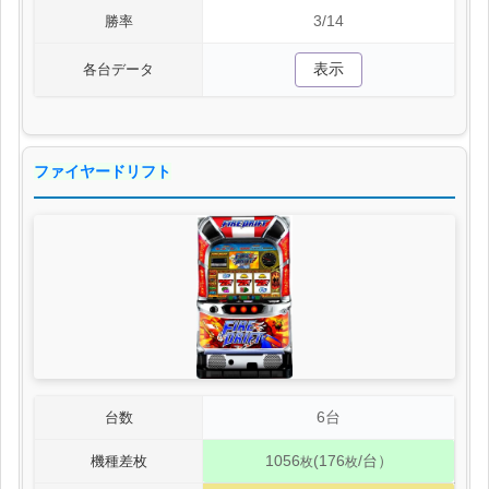
3/14
勝率
表示
各台データ
ファイヤードリフト
6台
台数
1056
(176
/台）
機種差枚
枚
枚