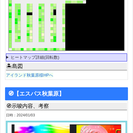
ヒートマップ詳細(回転数)
🏝島図
アイランド秋葉原様HPへ
🧭【エスパス秋葉原】
🧭示唆内容、考察
日時：2024/01/03