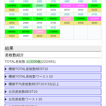
14日
15日
16日
17日
18日
19日
20日
144800
109300
25300
98900
-57100
-40000
66200
5086
3160
3727
3353
2876
2652
5225
21日
22日
23日
24日
25日
26日
27日
146500
37900
30000
60800
-14300
152800
-116300
4654
2989
2559
3796
4345
4508
4640
28日
29日
30日
31日
48000
65700
-12800
172800
5205
3060
4022
5029
結果
差枚数紹介
TOTAL差枚数:
113200枚
(222/491)
機種TOTAL差枚数BEST10
機種TOTAL差枚数ワースト10
機種平均差枚数BEST10※3台以上
台別差枚数BEST10
台別差枚数ワースト10