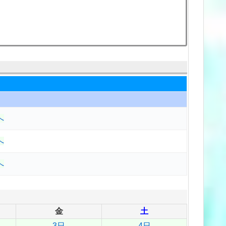
へ
へ
へ
金
土
3日
4日