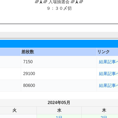
🌈🗼🌈 入場抽選会 🌈🗼🌈
９：３０〆切
差枚数
リンク
7150
結果記事
29100
結果記事
80600
結果記事
2024年05月
火
水
木
1日
2日