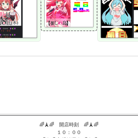
🌈🗼🌈 開店時刻 🌈🗼🌈
１０：００