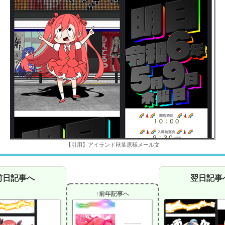
【引用】アイランド秋葉原様メール文
前日記事へ
翌日記事
↑前年記事へ