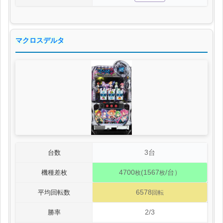
マクロスデルタ
3台
台数
4700
(1567
/台）
機種差枚
枚
枚
6578
平均回転数
回転
2/3
勝率