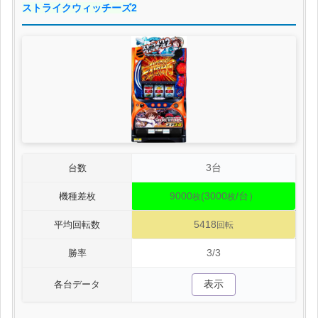
ストライクウィッチーズ2
3台
台数
9000
(3000
/台）
機種差枚
枚
枚
5418
平均回転数
回転
3/3
勝率
表示
各台データ