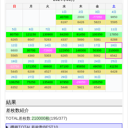
日
月
火
水
木
金
土
1日
2日
3日
4日
40700
2000
-77350
9850
6197
6426
5823
5595
5日
6日
7日
8日
9日
10日
11日
80750
121150
130900
64200
81450
100350
17850
6265
6047
5263
4337
5890
5381
6288
12日
13日
14日
15日
16日
17日
18日
6600
30700
-72600
122950
148300
50300
210000
5565
4360
5303
6265
5630
5062
6542
19日
20日
21日
22日
23日
24日
25日
-12750
171350
68600
87100
85850
49050
41150
5445
6208
4527
4934
6059
5453
6428
26日
27日
28日
29日
30日
31日
136250
75250
135400
97950
-29050
105250
6352
5067
4620
5446
5921
6540
結果
差枚数紹介
TOTAL差枚数:
210000枚
(195/377)
機種TOTAL差枚数BEST10