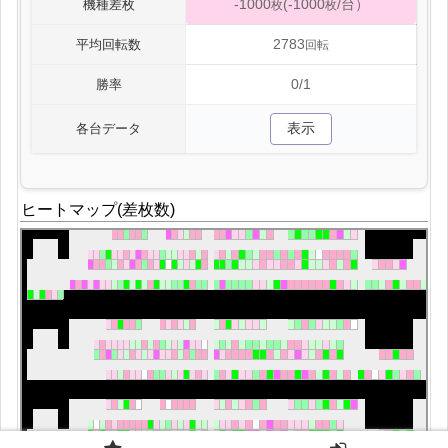
-1000
(-1000
/台）
機種差枚
枚
枚
2783
平均回転数
回転
0/1
勝率
表示
各台データ
ヒートマップ(差枚数)