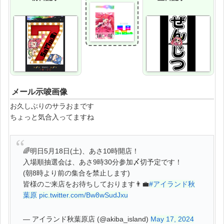
メール示唆画像
お久しぶりのサラおまです
ちょっと気合入ってますね
🌈明日5月18日(土)、あさ10時開店！
入場順抽選会は、あさ9時30分参加〆切予定です！
(朝8時より前の集合を禁止します)
皆様のご来店をお待ちしております👨‍💼
#アイランド秋
葉原
pic.twitter.com/Bw8wSudJxu
— アイランド秋葉原店 (@akiba_island)
May 17, 2024