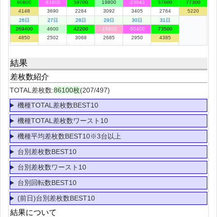
90800
-61900
59700
19800
-23943
57600
77300
4148
3690
2284
3092
3405
2764
5220
26日
27日
28日
29日
30日
31日
269400
4600
42200
-15900
-50400
73500
4850
2502
3068
2685
2950
4385
結果
差枚数紹介
TOTAL差枚数:
86100枚
(207/497)
機種TOTAL差枚数BEST10
機種TOTAL差枚数ワースト10
機種平均差枚数BEST10※3台以上
台別差枚数BEST10
台別差枚数ワースト10
台別回転数BEST10
(前日)台別差枚数BEST10
結果について