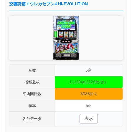
交響詩篇エウレカセブン4 HI-EVOLUTION
5台
台数
11100
(2220
/台）
機種差枚
枚
枚
8086
平均回転数
回転
5/5
勝率
表示
各台データ