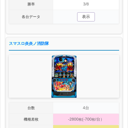
3/8
勝率
表示
各台データ
スマスロ炎炎ノ消防隊
4台
台数
-2800
(-700
/台）
機種差枚
枚
枚