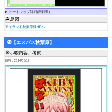
ヒートマップ詳細(回転数)
🏝島図
アイランド秋葉原様HPへ
🧭【エスパス秋葉原】
🧭示唆内容、考察
日時：2024/05/18