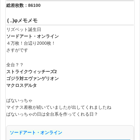
総差枚数：86100
( ..)φメモメモ
リズベット誕生日
ソードアート・オンライン
４万枚！台辺り2000枚！
さすがです
全台？？
ストライクウィッチーズ2
ゴジラ対エヴァンゲリオン
マクロスデルタ
ぱないっちゃ
マイナス差枚が続いていましたが出してくれましたね
ぱないっちゃの日は全台系を作ってくれる日？
ソードアート・オンライン