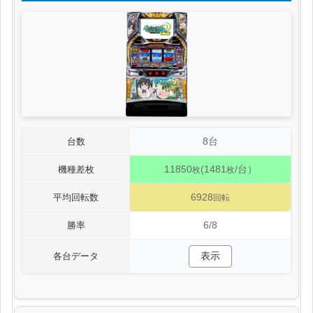
8台
台数
11850
(1481
/台）
機種差枚
枚
枚
6928
平均回転数
回転
6/8
勝率
表示
各台データ