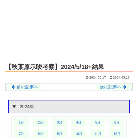
【秋葉原示唆考察】2024/5/18+結果
2024.05.17
2024.05.19
前の記事へ
次の記事へ
2024年
1月
2月
3月
4月
5月
6月
7月
8月
9月
10月
11月
12月