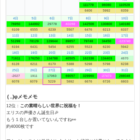
111779
96080
110528
6406
5992
6359
4日
5日
6日
7日
8日
9日
10日
76950
144992
29778
-63268
142506
130800
140180
6109
6555
6239
5507
6476
6213
6337
11日
12日
13日
14日
15日
16日
17日
51299
78129
129644
89857
79748
34450
-123740
6194
6431
5454
6255
5523
6230
5942
18日
19日
20日
21日
22日
23日
24日
71611
176250
134788
40505
162336
134403
4670
6128
6211
6170
5388
5298
5798
6238
25日
26日
27日
28日
29日
30日
31日
-2027
1911
17063
69057
329960
-27473
288046
6078
6079
5229
5892
6676
6726
6803
( ..)φメモメモ
12位：
この素晴らしい世界に祝福を！
エリスの声優さん誕生日🎉
もう１台しか置いてないんですね👀
約4000枚です