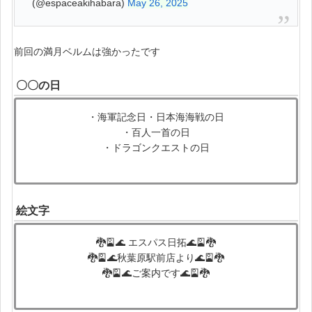
(@espaceakihabara)
May 26, 2025
前回の満月ベルムは強かったです
〇〇の日
・海軍記念日・日本海海戦の日
・百人一首の日
・ドラゴンクエストの日
絵文字
🐉🎴🌊 エスパス日拓🌊🎴🐉
🐉🎴🌊秋葉原駅前店より🌊🎴🐉
🐉🎴🌊ご案内です🌊🎴🐉