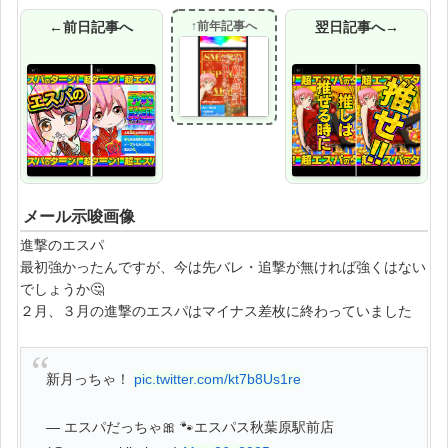
←前日記事へ
↑前年記事へ
翌日記事へ→
メール示唆画像
進撃のエスパ
最初強かったんですが、今は先バレ・追撃が無ければ強くはない
でしょうか🤔
２月、３月の進撃のエスパはマイナス差枚に終わっていました
新月っちゃ！
pic.twitter.com/kt7b8Us1re
— エスパだっちゃ🎀 🐾エスパス秋葉原駅前店