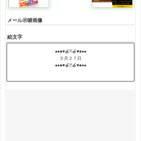
メール示唆画像
絵文字
♠️♦️♣️♥️🍎🃏🍎♥️♣️♦️♠️
５月２７日
♠️♦️♣️♥️🍎🃏🍎♥️♣️♦️♠️