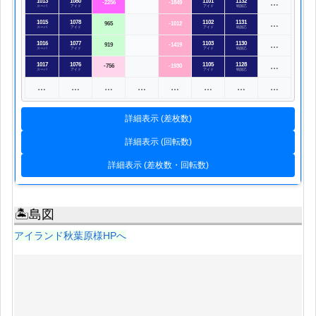
1013
1080
1101
1132
…
-2256
-1849
スーパ
アイド
アイド
戦国乙
1015
1078
1102
1131
…
965
-1012
スーパ
アイド
アイド
戦国乙
1016
1077
1103
1130
…
919
-1419
スーパ
アイド
アイド
戦国乙
1017
1076
1105
1128
…
-756
-1930
スーパ
アイド
アイド
戦国乙
…
…
…
…
…
…
…
…
詳細表示 (差枚数)
詳細表示 (回転数)
詳細表示 (差枚数・回転数)
🏝島図
アイランド秋葉原様HPへ