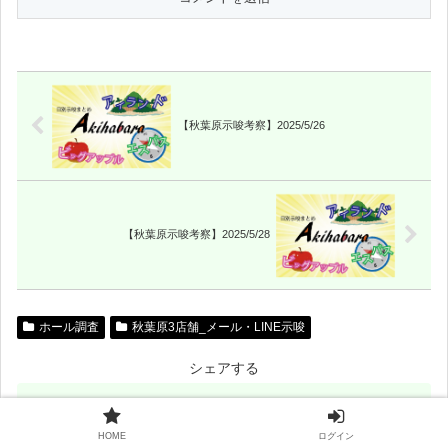
【秋葉原示唆考察】2025/5/26
【秋葉原示唆考察】2025/5/28
ホール調査
秋葉原3店舗_メール・LINE示唆
シェアする
X
HOME
ログイン