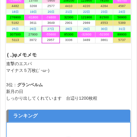
-159600
13700
-3900
108100
123900
78100
-85700
4482
3268
2577
4410
4220
4284
4587
18日
19日
20日
21日
22日
23日
24日
276900
-61800
-74600
32300
121900
81500
56900
5182
3611
3649
2901
2989
4553
5389
25日
26日
27日
28日
29日
30日
31日
307500
27900
-55600
85300
-32600
-52300
89900
5113
3972
2957
3336
3489
3861
5737
( ..)φメモメモ
進撃のエスパ
マイナス５万枚(;´･ω･)
3位：
グランベルム
新月の日
しっかり出してくれています 台辺り1200枚程
ランキング