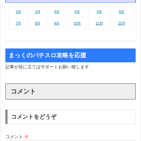
1月
2月
3月
4月
5月
6月
1月
2月
3月
4月
5月
6月
7月
8月
9月
10月
11月
12月
まっくのパチスロ攻略を応援
記事が役に立てばサポートお願い致します
コメント
コメントをどうぞ
コメント
※