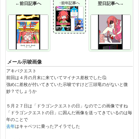
←前日記事へ
↑前年記事へ
翌日記事へ→
メール示唆画像
アキバクエスト
前回は４月の月末に来ていてマイナス差枚でした🤔
強めに差枚が付いてきていた示唆ですけど三頭竜のがないと微
妙？でしょうか
５月２７日は「ドラゴンクエストの日」なのでこの画像ですね
「ドラゴンクエストの日」に因んだ画像を送ってきているのは毎
年のことで
去年
はキャベツに乗ったアイラでした