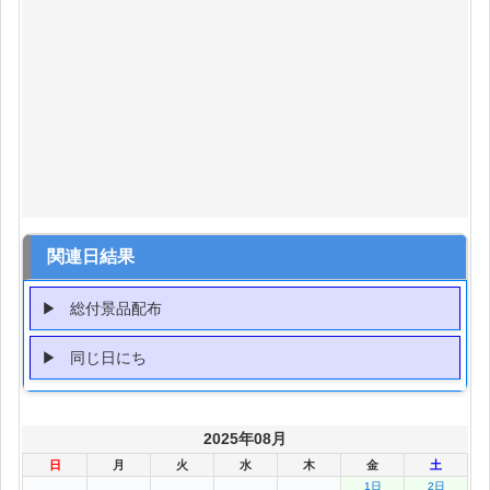
関連日結果
総付景品配布
同じ日にち
2025年08月
日
月
火
水
木
金
土
1日
2日