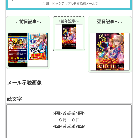
【引用】ビッグアップル秋葉原様メール文
←前日記事へ
↑前年記事へ
翌日記事へ→
メール示唆画像
絵文字
⚡🎰⚡🍎🍏🍎⚡🎰⚡
８月１０日
⚡🎰⚡🍎🍏🍎⚡🎰⚡