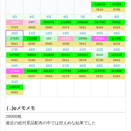
120679
37003
5816
5786
3日
4日
5日
6日
7日
8日
9日
-18934
-2967
184378
221093
198066
197786
59811
5703
4929
5668
5474
5651
6044
6243
10日
11日
12日
13日
14日
15日
16日
27943
159685
493
-13602
18568
-27245
114991
5941
6098
5585
5538
5912
6201
6428
17日
18日
19日
20日
21日
22日
23日
147607
94800
210035
80152
160519
8920
126215
5452
5160
6147
5612
5878
6108
5943
24日
25日
26日
27日
28日
29日
30日
-27962
166436
241322
147733
128587
117170
112604
5863
6207
5654
5173
6001
5151
6182
31日
139536
6462
( ..)φメモメモ
28000枚
最近の総付景品配布の中では控えめな結果でした