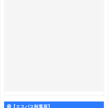
🧭【エスパス秋葉原】