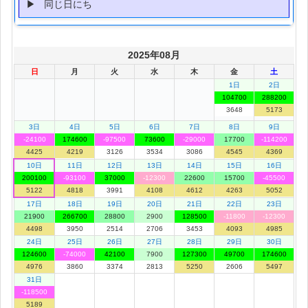
同じ日にち
2025年08月
日
月
火
水
木
金
土
1日
2日
104700
288200
3648
5173
3日
4日
5日
6日
7日
8日
9日
-24100
174600
-97500
73600
-29000
17700
-114200
4425
4219
3126
3534
3086
4545
4369
10日
11日
12日
13日
14日
15日
16日
200100
-93100
37000
-12300
22600
15700
-45500
5122
4818
3991
4108
4612
4263
5052
17日
18日
19日
20日
21日
22日
23日
21900
266700
28800
2900
128500
-11800
-12300
4498
3950
2514
2706
3453
4093
4985
24日
25日
26日
27日
28日
29日
30日
124600
-74000
42100
7900
127300
49700
174600
4976
3860
3374
2813
5250
2606
5497
31日
-118500
5189