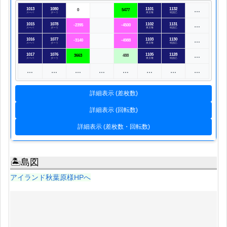
1013
1080
1101
1132
…
0
5477
スーパ
ダーリ
東京喰
戦国乙
1015
1078
1102
1131
…
-2395
-4500
スーパ
ダーリ
東京喰
戦国乙
1016
1077
1103
1130
…
-3140
-4988
スーパ
ダーリ
東京喰
戦国乙
1017
1076
1105
1128
…
3663
488
スーパ
ダーリ
東京喰
戦国乙
…
…
…
…
…
…
…
…
詳細表示 (差枚数)
詳細表示 (回転数)
詳細表示 (差枚数・回転数)
🏝島図
アイランド秋葉原様HPへ