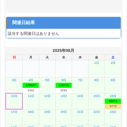
関連日結果
該当する関連日はありません
2025年08月
日
月
火
水
木
金
土
1日
2日
3日
4日
5日
6日
7日
8日
9日
109047
128715
2442
3291
10日
11日
12日
13日
14日
15日
16日
80471
4775
17日
18日
19日
20日
21日
22日
23日