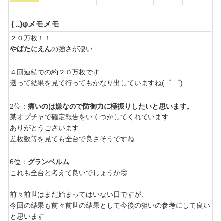
( ..)φメモメモ
２０万枚！！
やばたにえん
の強さが凄い…
４回連続での約２０万枚です
遡って結果を見て行ってもかなり出していますね(゜.゜)
2位：
痛いのは嫌なので防御力に極振りしたいと思います。
某オプチャで確定報告をいくつかしてくれています
ありがとうございます
差枚数等を見ても全台で良さそうですね
6位：
グランベルム
これも全台と考えて良いでしょうか🤔
前々前世はまだ始まってはいない日ですが、
今回の結果も前々前世の結果として今後の狙いの参考にして良い
と思います