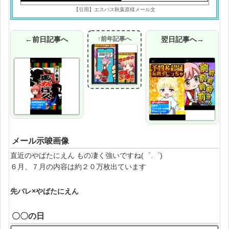
【引用】エスパス秋葉原様メール文
←前日記事へ
↑前年記事へ
翌日記事へ→
メール示唆画像
直近のやばたにえん もの凄く強いですね(゜.゜)
６月、７月の内容は約２０万枚出ています
先バレ×やばたにえん
〇〇の日