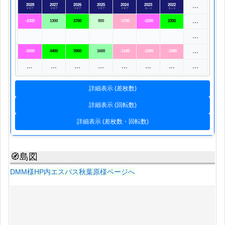
2028
2027
2026
2025
2024
2023
2022
…
マギア
マギア
マギア
マギア
マギア
モンス
モンス
…
-2300
1300
3700
900
-1700
-2200
2300
…
…
-2600
4400
3900
1600
-1100
-1300
-1900
…
…
…
…
…
…
…
…
詳細表示 (差枚数)
詳細表示 (回転数)
詳細表示 (差枚数・回転数)
🧭島図
DMM様HP内エスパス秋葉原様ページへ